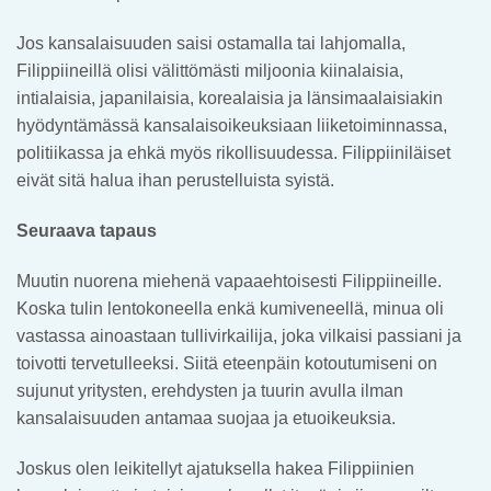
Jos kansalaisuuden saisi ostamalla tai lahjomalla,
Filippiineillä olisi välittömästi miljoonia kiinalaisia,
intialaisia, japanilaisia, korealaisia ja länsimaalaisiakin
hyödyntämässä kansalaisoikeuksiaan liiketoiminnassa,
politiikassa ja ehkä myös rikollisuudessa. Filippiiniläiset
eivät sitä halua ihan perustelluista syistä.
Seuraava tapaus
Muutin nuorena miehenä vapaaehtoisesti Filippiineille.
Koska tulin lentokoneella enkä kumiveneellä, minua oli
vastassa ainoastaan tullivirkailija, joka vilkaisi passiani ja
toivotti tervetulleeksi. Siitä eteenpäin kotoutumiseni on
sujunut yritysten, erehdysten ja tuurin avulla ilman
kansalaisuuden antamaa suojaa ja etuoikeuksia.
Joskus olen leikitellyt ajatuksella hakea Filippiinien