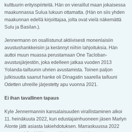
kulttuurin erityispiirteitä. Hän on vieraillut maan jokaisessa
maakunnassa Sulua lukuun ottamatta. (Hän on siis yhden
maakunnan edellä kirjoittajaa, jolta ovat vielä näkemättä
Sulu ja Basilan.).
Jennermann on osallistunut aktiivisesti monenlaisiin
avustushankkeisiin ja kerännyt niihin lahjoituksia. Hän
auttoi muun muassa perustamaan One Tacloban-
avustusjärjestön, joka edelleen jatkaa vuoden 2013
Yolanda-taifuunin uhrien avustamista. Toinen paljon
julkisuutta saanut hanke oli Dinagatin saarella taifuuni
Odetten uhreille järjestetty apu vuonna 2021.
Ei ihan tavallinen tapaus
Kyle Jennermannin kansalaisuuden virallistaminen alkoi
11. heinäkuuta 2022, kun edustajainhuoneen jäsen Marlyn
Alonte jätti asiasta lakiehdotuksen. Marraskuussa 2022