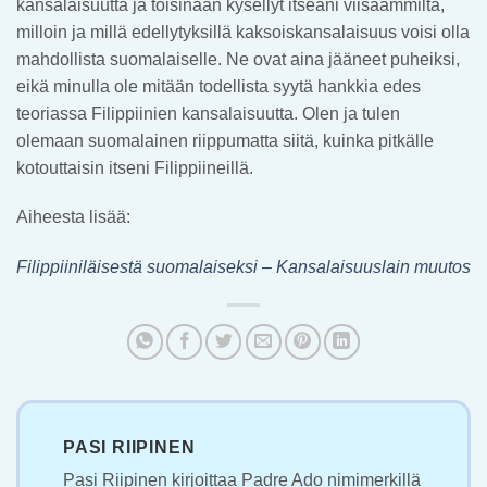
kansalaisuutta ja toisinaan kysellyt itseäni viisaammilta,
milloin ja millä edellytyksillä kaksoiskansalaisuus voisi olla
mahdollista suomalaiselle. Ne ovat aina jääneet puheiksi,
eikä minulla ole mitään todellista syytä hankkia edes
teoriassa Filippiinien kansalaisuutta. Olen ja tulen
olemaan suomalainen riippumatta siitä, kuinka pitkälle
kotouttaisin itseni Filippiineillä.
Aiheesta lisää:
Filippiiniläisestä suomalaiseksi – Kansalaisuuslain muutos
PASI RIIPINEN
Pasi Riipinen kirjoittaa Padre Ado nimimerkillä