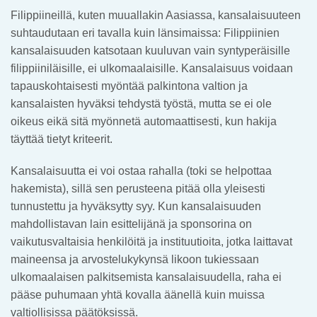
Filippiineillä, kuten muuallakin Aasiassa, kansalaisuuteen
suhtaudutaan eri tavalla kuin länsimaissa: Filippiinien
kansalaisuuden katsotaan kuuluvan vain syntyperäisille
filippiiniläisille, ei ulkomaalaisille. Kansalaisuus voidaan
tapauskohtaisesti myöntää palkintona valtion ja
kansalaisten hyväksi tehdystä työstä, mutta se ei ole
oikeus eikä sitä myönnetä automaattisesti, kun hakija
täyttää tietyt kriteerit.
Kansalaisuutta ei voi ostaa rahalla (toki se helpottaa
hakemista), sillä sen perusteena pitää olla yleisesti
tunnustettu ja hyväksytty syy. Kun kansalaisuuden
mahdollistavan lain esittelijänä ja sponsorina on
vaikutusvaltaisia henkilöitä ja instituutioita, jotka laittavat
maineensa ja arvostelukykynsä likoon tukiessaan
ulkomaalaisen palkitsemista kansalaisuudella, raha ei
pääse puhumaan yhtä kovalla äänellä kuin muissa
valtiollisissa päätöksissä.