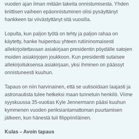
vuoden ajan ilman mitään takeita onnistumisesta. Yhden
kriittisen vaiheen epäonnistuminen olisi pysäyttänyt
hankkeen tai viivästyttänyt sitä vuosilla.
Lopulta, kun paljon työtä on tehty ja paljon rahaa on
käytetty, hanke huipentuu yhteen rutiininomaisesti
allekirjoitettavaan asiakirjaan presidentin pöydälle satojen
muiden asiakirjojen joukkoon. Kun presidentti sutaisee
allekirjoituksensa asiakirjaan, yksi ihminen on päässyt
onnistuneesti kuuhun.
Tapaus on niin harvinainen, että se uutisoidaan laajasti ja
astronautista tulee hetkeksi maan tunnetuin henkilö. Viime
syyskuussa 35-vuotias Kyle Jennermann pääsi kuuhun
kymmenen vuoden periksiantamattoman puurtamisen
jälkeen, kun hänestä tuli filippiiniläinen.
Kulas – Avoin tapaus