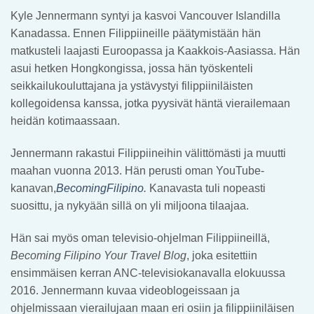
Kyle Jennermann syntyi ja kasvoi Vancouver Islandilla
Kanadassa. Ennen Filippiineille päätymistään hän
matkusteli laajasti Euroopassa ja Kaakkois-Aasiassa. Hän
asui hetken Hongkongissa, jossa hän työskenteli
seikkailukouluttajana ja ystävystyi filippiiniläisten
kollegoidensa kanssa, jotka pyysivät häntä vierailemaan
heidän kotimaassaan.
Jennermann rakastui Filippiineihin välittömästi ja muutti
maahan vuonna 2013. Hän perusti oman YouTube-
kanavan,
BecomingFilipino
.
Kanavasta tuli nopeasti
suosittu, ja nykyään sillä on yli miljoona tilaajaa.
Hän sai myös oman televisio-ohjelman Filippiineillä,
Becoming Filipino Your Travel Blog
, joka esitettiin
ensimmäisen kerran ANC-televisiokanavalla elokuussa
2016. Jennermann kuvaa videoblogeissaan ja
ohjelmissaan vierailujaan maan eri osiin ja filippiiniläisen