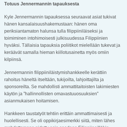
Totuus Jennermannin tapauksesta
Kyle Jennermannin tapauksessa seuraavat asiat tukivat
hänen kansalaisuushakemustaan: hänen oma
periksiantamaton halunsa tulla filippiiniläiseksi ja
toimiminen intohimoisesti julkisuudessa Filippiinien
hyväksi. Tällaisia tapauksia poliitikot mielellään tukevat ja
keräävät samalla hieman kiillotusainetta myös omiin
kilpiinsä.
Jennermannin filippiiniläistymishankkeelle kerättiin
rahoitus häneltä itseltään, tukijoilta, lahjoittajilta ja
sponsoreilta. Se mahdollisti ammattitaitoisten lakimiesten
käytön ja ”hallinnollisten omavastuuosuuksien”
asianmukaisen hoitamisen.
Hankkeen taustatyöt tehtiin erittäin ammattimaisesti ja
huolellisesti. Se oli oppikirjaesimerkki siitä, miten lähes