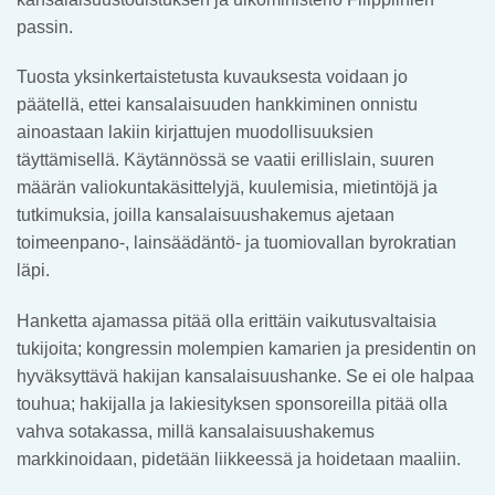
passin.
Tuosta yksinkertaistetusta kuvauksesta voidaan jo
päätellä, ettei kansalaisuuden hankkiminen onnistu
ainoastaan lakiin kirjattujen muodollisuuksien
täyttämisellä. Käytännössä se vaatii erillislain, suuren
määrän valiokuntakäsittelyjä, kuulemisia, mietintöjä ja
tutkimuksia, joilla kansalaisuushakemus ajetaan
toimeenpano-, lainsäädäntö- ja tuomiovallan byrokratian
läpi.
Hanketta ajamassa pitää olla erittäin vaikutusvaltaisia
tukijoita; kongressin molempien kamarien ja presidentin on
hyväksyttävä hakijan kansalaisuushanke. Se ei ole halpaa
touhua; hakijalla ja lakiesityksen sponsoreilla pitää olla
vahva sotakassa, millä kansalaisuushakemus
markkinoidaan, pidetään liikkeessä ja hoidetaan maaliin.