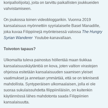
koripalloilijoita), joita on tarvittu paikallisten joukkueiden
vahvistamiseen.
On joukossa toinen videobloggarikin. Vuonna 2019
kansalaisuus myönnettiin syyrialaiselle Basel Manadille,
joka kuvaa Filippiinejä myönteisessä valossa
The Hungry
Syrian Wanderer
Youtube-kanavallaan.
Toivoton tapaus?
Ulkomailta tuleva painostus höllentää maan tiukkaa
kansalaisuuskäytäntöä on kova, joten valtion virastojen
ohjeissa esitetään kansalaisuuden saamisen yleiset
vaatimukset ja annetaan ymmärtää, että se on teknisesti
mahdollista. Syntyperäisen ulkomaalaisen, jolla ei ole
suoraa sukulaissuhdetta filippiiniläisiin, on kuitenkin
käytännössä lähes mahdotonta saada Filippiinien
kansalaisuutta.