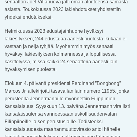
senaattori Joel Villanueva jätti oman aloitteensa samasta
asiasta. Toukokuussa 2023 lakiehdotukset yhdistettiin
yhdeksi ehdotukseksi.
Helmikuussa 2023 edustajainhuone hyväksyi
lakiesityksen; 244 edustajaa äänesti puolesta, kukaan ei
vastaan ja neljä tyhjää. Myöhemmin myös senaatti
hyväksyi lakiesityksen kolmannessa ja lopullisessa
käsittelyssä, missä kaikki 24 senaattoria äänesti lain
hyväksymisen puolesta.
Elokuun 4. päivänä presidentti Ferdinand ”Bongbong”
Marcos Jr. allekirjoitti tasavallan lain numero 11955, jonka
perusteella Jennermannille myönnettiin Filippiinien
kansalaisuus. Syyskuun 13. päivänä Jennermann virallisti
kansalaisuutensa vannoessaan uskollisuudenvalan
Filippiineille ja sen perustuslaille. Todisteeksi
kansalaisuudesta maahanmuuttovirasto antoi hänelle
kansalaisuustodistuksen ja ulkoministeriö Filippiinien