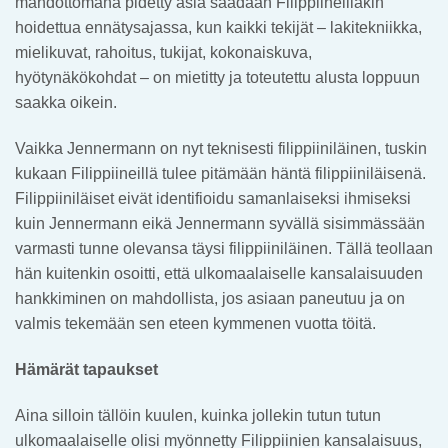
mahdottomana pidetty asia saadaan Filippiineilläkin
hoidettua ennätysajassa, kun kaikki tekijät – lakitekniikka,
mielikuvat, rahoitus, tukijat, kokonaiskuva,
hyötynäkökohdat – on mietitty ja toteutettu alusta loppuun
saakka oikein.
Vaikka Jennermann on nyt teknisesti filippiiniläinen, tuskin
kukaan Filippiineillä tulee pitämään häntä filippiiniläisenä.
Filippiiniläiset eivät identifioidu samanlaiseksi ihmiseksi
kuin Jennermann eikä Jennermann syvällä sisimmässään
varmasti tunne olevansa täysi filippiiniläinen. Tällä teollaan
hän kuitenkin osoitti, että ulkomaalaiselle kansalaisuuden
hankkiminen on mahdollista, jos asiaan paneutuu ja on
valmis tekemään sen eteen kymmenen vuotta töitä.
Hämärät tapaukset
Aina silloin tällöin kuulen, kuinka jollekin tutun tutun
ulkomaalaiselle olisi myönnetty Filippiinien kansalaisuus,