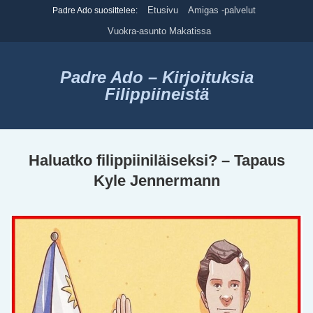
Skip
Etusivu
Amigas -palvelut
Padre Ado suosittelee:
to
Vuokra-asunto Makatissa
content
Padre Ado – Kirjoituksia
Filippiineistä
Haluatko filippiiniläiseksi? – Tapaus
Kyle Jennermann