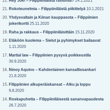
Hey Joe! – Filippiiniläistä rasismia?
24.1.2021
Rokoteunelmia – Filippiiniläistä piikittelyä
10.1.2021
Yhdysvaltain ja Kiinan kauppasota – Filippiinien
jokerikortti
25.11.2020
Raha ja rakkaus – Filippiiniläisittäin
15.11.2020
Eläköön kuolema – Sielut ja pyhimykset bailaavat
1.11.2020
Martial law – Filippiinien pysyvä poikkeustila
30.9.2020
Ninoy Aquino – Kahdenlainen kansallissankari
21.8.2020
Filippiinien alkuperäiskansat – Alku ja loppu
9.8.2020
Roskapuhetta – Filippiiniläisestä sananvapaudesta
26.7.2020