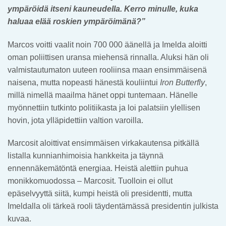
ympäröidä itseni kauneudella. Kerro minulle, kuka
haluaa elää roskien ympäröimänä?”
Marcos voitti vaalit noin 700 000 äänellä ja Imelda aloitti
oman poliittisen uransa miehensä rinnalla. Aluksi hän oli
valmistautumaton uuteen rooliinsa maan ensimmäisenä
naisena, mutta nopeasti hänestä kouliintui
Iron Butterfly
,
millä nimellä maailma hänet oppi tuntemaan. Hänelle
myönnettiin tutkinto politiikasta ja loi palatsiin ylellisen
hovin, jota ylläpidettiin valtion varoilla.
Marcosit aloittivat ensimmäisen virkakautensa pitkällä
listalla kunnianhimoisia hankkeita ja täynnä
ennennäkemätöntä energiaa. Heistä alettiin puhua
monikkomuodossa – Marcosit. Tuolloin ei ollut
epäselvyyttä siitä, kumpi heistä oli presidentti, mutta
Imeldalla oli tärkeä rooli täydentämässä presidentin julkista
kuvaa.