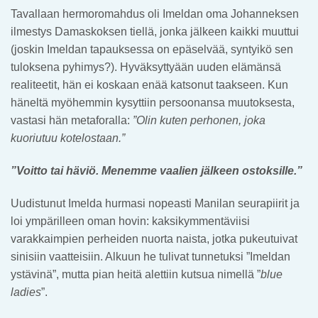
Tavallaan hermoromahdus oli Imeldan oma Johanneksen
ilmestys Damaskoksen tiellä, jonka jälkeen kaikki muuttui
(joskin Imeldan tapauksessa on epäselvää, syntyikö sen
tuloksena pyhimys?). Hyväksyttyään uuden elämänsä
realiteetit, hän ei koskaan enää katsonut taakseen. Kun
häneltä myöhemmin kysyttiin persoonansa muutoksesta,
vastasi hän metaforalla:
”Olin kuten perhonen, joka
kuoriutuu kotelostaan.”
”Voitto tai häviö. Menemme vaalien jälkeen ostoksille.”
Uudistunut Imelda hurmasi nopeasti Manilan seurapiirit ja
loi ympärilleen oman hovin: kaksikymmentäviisi
varakkaimpien perheiden nuorta naista, jotka pukeutuivat
sinisiin vaatteisiin. Alkuun he tulivat tunnetuksi ”Imeldan
ystävinä”, mutta pian heitä alettiin kutsua nimellä ”
blue
ladies
”.