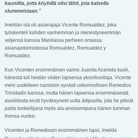
kauniilta, jotta köyhillä olisi tähti, jota katsella
slummeistaan.”
Imeldan isä oli asianajaja Vicente Romualdez, joka
työskenteli kahden vanhemman ja menestyneemmän
veljensä kanssa Manilassa perheen omassa
asianajotoimistossa Romualdez, Romualdez y
Romualdez.
Kun Vicenten ensimmäinen vaimo Juanita Acereda kuoli,
hänestä tuli heidän viiden lapsensa yksinhuoltaja. Vicente
meni uudelleen naimisiin syvästi uskonnollisen Remedios
Trinidadin kanssa, mutta hänen lapsensa ensimmäisestä
avioliitosta eivät hyväksyneet uutta äitipuolta, jota he pitivät
paitsi tunkeilijana myös ala-arvoisempana hänen tumman
ihonsa vuoksi.
Vicenten ja Remediosin ensimmäinen lapsi, Imelda