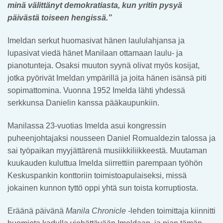
minä välittänyt demokratiasta, kun yritin pysyä
päivästä toiseen hengissä.”
Imeldan serkut huomasivat hänen laululahjansa ja
lupasivat viedä hänet Manilaan ottamaan laulu- ja
pianotunteja. Osaksi muuton syynä olivat myös kosijat,
jotka pyörivät Imeldan ympärillä ja joita hänen isänsä piti
sopimattomina. Vuonna 1952 Imelda lähti yhdessä
serkkunsa Danielin kanssa pääkaupunkiin.
Manilassa 23-vuotias Imelda asui kongressin
puheenjohtajaksi nousseen Daniel Romualdezin talossa ja
sai työpaikan myyjättärenä musiikkiliikkeestä. Muutaman
kuukauden kuluttua Imelda siirrettiin parempaan työhön
Keskuspankin konttoriin toimistoapulaiseksi, missä
jokainen kunnon tyttö oppi yhtä sun toista korruptiosta.
Eräänä päivänä
Manila Chronicle
-lehden toimittaja kiinnitti