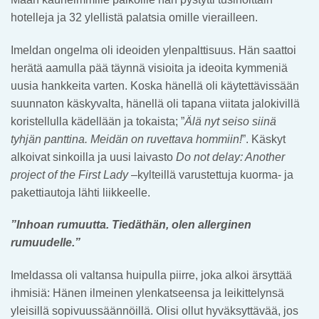
hotelleja ja 32 ylellistä palatsia omille vierailleen.
Imeldan ongelma oli ideoiden ylenpalttisuus. Hän saattoi
herätä aamulla pää täynnä visioita ja ideoita kymmeniä
uusia hankkeita varten. Koska hänellä oli käytettävissään
suunnaton käskyvalta, hänellä oli tapana viitata jalokivillä
koristellulla kädellään ja tokaista; ”
Älä nyt seiso siinä
tyhjän panttina. Meidän on ruvettava hommiin!
”. Käskyt
alkoivat sinkoilla ja uusi laivasto
Do not delay: Another
project of the First Lady –
kylteillä varustettuja kuorma- ja
pakettiautoja lähti liikkeelle.
”Inhoan rumuutta. Tiedäthän, olen allerginen
rumuudelle.”
Imeldassa oli valtansa huipulla piirre, joka alkoi ärsyttää
ihmisiä: Hänen ilmeinen ylenkatseensa ja leikittelynsä
yleisillä sopivuussäännöillä. Olisi ollut hyväksyttävää, jos