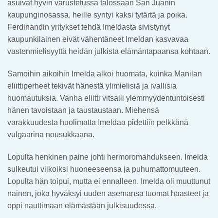
asuivat hyvin varustetussa talossaan San Juanin
kaupunginosassa, heille syntyi kaksi tytärtä ja poika.
Ferdinandin yritykset tehdä Imeldasta sivistynyt
kaupunkilainen eivät vähentäneet Imeldan kasvavaa
vastenmielisyyttä heidän julkista elämäntapaansa kohtaan.
Samoihin aikoihin Imelda alkoi huomata, kuinka Manilan
eliittiperheet tekivät hänestä ylimielisiä ja ivallisia
huomautuksia. Vanha eliitti vitsaili ylemmyydentuntoisesti
hänen tavoistaan ja taustaustaan. Miehensä
varakkuudesta huolimatta Imeldaa pidettiin pelkkänä
vulgaarina nousukkaana.
Lopulta henkinen paine johti hermoromahdukseen. Imelda
sulkeutui viikoiksi huoneeseensa ja puhumattomuuteen.
Lopulta hän toipui, mutta ei ennalleen. Imelda oli muuttunut
nainen, joka hyväksyi uuden asemansa tuomat haasteet ja
oppi nauttimaan elämästään julkisuudessa.