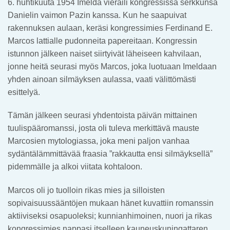
6. huhtikuuta 1954 Imelda vieraili kongressissa serkkunsa
Danielin vaimon Pazin kanssa. Kun he saapuivat
rakennuksen aulaan, keräsi kongressimies Ferdinand E.
Marcos lattialle pudonneita papereitaan. Kongressin
istunnon jälkeen naiset siirtyivät läheiseen kahvilaan,
jonne heitä seurasi myös Marcos, joka luotuaan Imeldaan
yhden ainoan silmäyksen aulassa, vaati välittömästi
esittelyä.
Tämän jälkeen seurasi yhdentoista päivän mittainen
tuulispääromanssi, josta oli tuleva merkittävä mauste
Marcosien mytologiassa, joka meni paljon vanhaa
sydäntälämmittävää fraasia ”rakkautta ensi silmäyksellä”
pidemmälle ja alkoi viitata kohtaloon.
Marcos oli jo tuolloin rikas mies ja silloisten
sopivaisuussääntöjen mukaan hänet kuvattiin romanssin
aktiiviseksi osapuoleksi; kunnianhimoinen, nuori ja rikas
kongressimies nappasi itselleen kauneuskuningattaren.