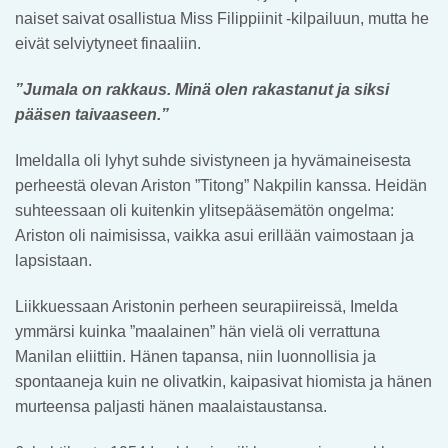
naiset saivat osallistua Miss Filippiinit -kilpailuun, mutta he
eivät selviytyneet finaaliin.
”Jumala on rakkaus. Minä olen rakastanut ja siksi
pääsen taivaaseen.”
Imeldalla oli lyhyt suhde sivistyneen ja hyvämaineisesta
perheestä olevan Ariston ”Titong” Nakpilin kanssa. Heidän
suhteessaan oli kuitenkin ylitsepääsemätön ongelma:
Ariston oli naimisissa, vaikka asui erillään vaimostaan ja
lapsistaan.
Liikkuessaan Aristonin perheen seurapiireissä, Imelda
ymmärsi kuinka ”maalainen” hän vielä oli verrattuna
Manilan eliittiin. Hänen tapansa, niin luonnollisia ja
spontaaneja kuin ne olivatkin, kaipasivat hiomista ja hänen
murteensa paljasti hänen maalaistaustansa.