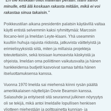
”En ole koskaan ollut materian perään. Isäni sanoi
minulle, että älä koskaan rakasta mitään, mikä ei voi
rakastaa sinua takaisin.”
Poikkeustilan aikana presidentin palatsin käytävillä valtaa
käytti entistä selvemmin kaksi ryhmittymää: Marcosin
Ilocano-leiri ja Imeldan Leyte-klaani. Yhä useammin
kuultiin huhuja rajuista riidoista, jatkuvista väittelyistä ja
erimielisyyksistä siitä, miten ja millaisia projekteja
toteutettaisiin, sekä toisiaan kumoavista käskyistä ja
ohjeista. Imeldan oma poliittinen vaikutusvalta ja hänen
hankkeidensa budjetit kasvoivat samaa tahtia hänen
itseluottamuksensa kanssa.
Vuonna 1970 Imelda sai miehensä kiinni rysän päältä
amerikkalaisen näyttelijän Dovie Beamsin kanssa.
Salasuhde ja erityisesti sitä seurannut julkinen nöyryytys
oli se tekijä, mikä antoi Imeldalle lopullisen henkisen
yliotteen miehestään ja polttoainetta kunnian- ja