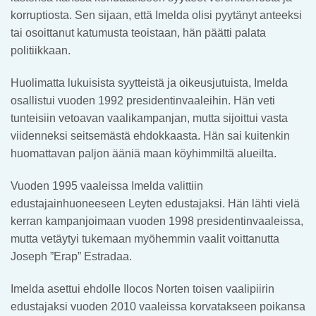
korruptiosta. Sen sijaan, että Imelda olisi pyytänyt anteeksi
tai osoittanut katumusta teoistaan, hän päätti palata
politiikkaan.
Huolimatta lukuisista syytteistä ja oikeusjutuista, Imelda
osallistui vuoden 1992 presidentinvaaleihin. Hän veti
tunteisiin vetoavan vaalikampanjan, mutta sijoittui vasta
viidenneksi seitsemästä ehdokkaasta. Hän sai kuitenkin
huomattavan paljon ääniä maan köyhimmiltä alueilta.
Vuoden 1995 vaaleissa Imelda valittiin
edustajainhuoneeseen Leyten edustajaksi. Hän lähti vielä
kerran kampanjoimaan vuoden 1998 presidentinvaaleissa,
mutta vetäytyi tukemaan myöhemmin vaalit voittanutta
Joseph ”Erap” Estradaa.
Imelda asettui ehdolle Ilocos Norten toisen vaalipiirin
edustajaksi vuoden 2010 vaaleissa korvatakseen poikansa