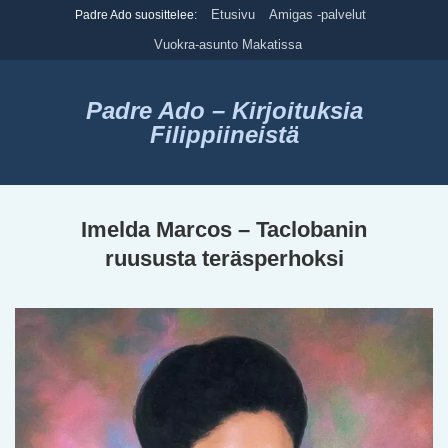
Skip
Etusivu
Amigas -palvelut
Padre Ado suosittelee:
to
Vuokra-asunto Makatissa
content
Padre Ado – Kirjoituksia
Filippiineistä
Imelda Marcos – Taclobanin
ruususta teräsperhoksi