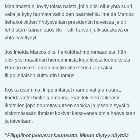
Maailmasta ei löydy toista naista, jolla olisi ollut yhtä suuri
valta ja kyky hurmata valtioiden päämiehiä. Imelda Marcos
liehakoi viiden Yhdysvaltain presidentin hoveissa ja oli
lehdistön ikuinen suosikki – silti harvan julkisuuskuva on
yhtä ryvettynyt.
Jos Imelda Marcos olisi henkilöhahmo romaanista, hän
olisi yksi maailman hienoimmista kirjallisista luomuksista.
Hän on osaksi oman mielikuvituksensa ja osaksi
filippiiniläisen kulttuurin luomus.
Koska useimmat filippiiniläiset ihannoivat glamouria,
Imelda antoi heille glamouria. Hän teki sen räikeästi
liioitellen jopa naurettavuuteen saakka ja jossain syvällä
sisimmässään ihmiset kokivat katsovansa omia haaveitaan
ja toiveitaan.
”Filippiinot janoavat kauneutta. Minun täytyy näyttää