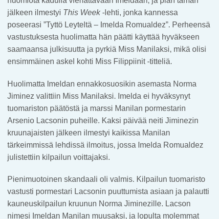
huomiota kadulla viehättävään Imeldaan, ja pian tämän
jälkeen ilmestyi
This Week
-lehti, jonka kannessa
poseerasi ”Tyttö Leyteltä – Imelda Romualdez”. Perheensä
vastustuksesta huolimatta hän päätti käyttää hyväkseen
saamaansa julkisuutta ja pyrkiä Miss Manilaksi, mikä olisi
ensimmäinen askel kohti Miss Filippiinit -titteliä.
Huolimatta Imeldan ennakkosuosikin asemasta Norma
Jiminez valittiin Miss Manilaksi. Imelda ei hyväksynyt
tuomariston päätöstä ja marssi Manilan pormestarin
Arsenio Lacsonin puheille. Kaksi päivää neiti Jiminezin
kruunajaisten jälkeen ilmestyi kaikissa Manilan
tärkeimmissä lehdissä ilmoitus, jossa Imelda Romualdez
julistettiin kilpailun voittajaksi.
Pienimuotoinen skandaali oli valmis. Kilpailun tuomaristo
vastusti pormestari Lacsonin puuttumista asiaan ja palautti
kauneuskilpailun kruunun Norma Jiminezille. Lacson
nimesi Imeldan Manilan muusaksi, ja lopulta molemmat