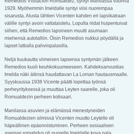
Remedios Visitacion Romualdez,
syntyi Manilassa vuonna
1929. Myöhemmin Imeldalle syntyi viisi nuorempaa
sisarusta. Alusta lähtien Vicenten kahden eri lapsikatraan
välille syntyi avoin valtataistelu. Lopulta riidat huipentuivat
siihen, että Remedios lapsineen muutti asumaan
miehensä autotalliin. Öisin Remedios nukkui pöydällä ja
lapset lattialla pahvinpalasilla.
Neljä kuukautta viimeisen lapsensa syntymän jälkeen
Remedios kuoli keuhkokuumeeseen. Kahdeksanvuotias
Imelda näki äitinsä haudattavan La Loman hautausmaalle.
Syyskuussa 1938 Vicente päätti lopettaa työnsä
perheyrityksessä ja muuttaa Leyten saarelle, joka oli
Romualdezin perheen kotisaari.
Manilassa asuvien ja elämässä menestyneiden
Romualdezien silmissä Vicenten muutto Leytelle oli
häpeällinen epäonnistuminen. Perheen sosiaalisen
aseman romahdus oli nuorelle Imeldalle kova pala