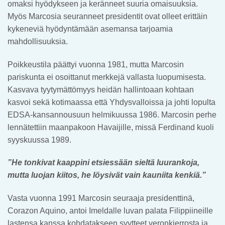
omaksi hyödykseen ja keränneet suuria omaisuuksia.
Myös Marcosia seuranneet presidentit ovat olleet erittäin
kykeneviä hyödyntämään asemansa tarjoamia
mahdollisuuksia.
Poikkeustila päättyi vuonna 1981, mutta Marcosin
pariskunta ei osoittanut merkkejä vallasta luopumisesta.
Kasvava tyytymättömyys heidän hallintoaan kohtaan
kasvoi sekä kotimaassa että Yhdysvalloissa ja johti lopulta
EDSA-kansannousuun helmikuussa 1986. Marcosin perhe
lennätettiin maanpakoon Havaijille, missä Ferdinand kuoli
syyskuussa 1989.
”He tonkivat kaappini etsiessään sieltä luurankoja,
mutta luojan kiitos, he löysivät vain kauniita kenkiä.”
Vasta vuonna 1991 Marcosin seuraaja presidenttinä,
Corazon Aquino, antoi Imeldalle luvan palata Filippiineille
lastensa kanssa kohdatakseen syytteet veronkierrosta ja