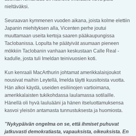
nieltäväksi.
Seuraavan kymmenen vuoden aikana, joista kolme elettiin
Japanin miehityksen alla, Vicenten perhe joutui
muuttamaan useita kertoja saaren pääkaupungissa
Taclobanissa. Lopulta he päätyivät asumaan pieneen
mökkiin Taclobanin vanhaan keskustaan Calle Real -
kadulle, josta tuli Imeldan teinivuosien koti.
Kun kenraali MacArthurin johtamat amerikkalaisjoukot
nousivat maihin Leytellä, Imelda täytti kuusitoista vuotta.
Hän alkoi käydä, useiden esiliinojen vartioimana,
amerikkalaisten tukikohdassa laulamassa sotilaille.
Hänellä oli hyvä lauluääni ja hänen itseluottamuksensa
kasvoi yleisön antamasta tunnustuksesta ja huomiosta.
”Nykypäivän ongelma on se, että ihmiset puhuvat
jatkuvasti demokratiasta, vapauksista, oikeuksista. En