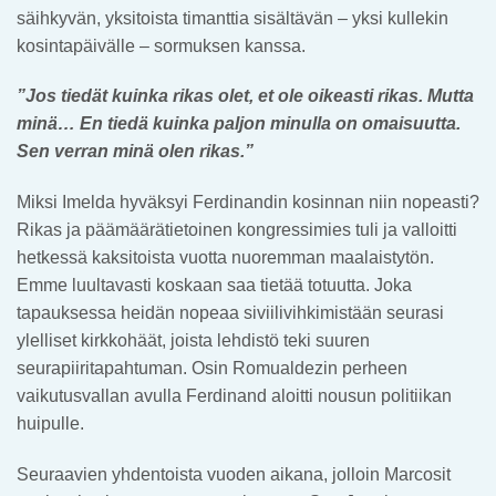
säihkyvän, yksitoista timanttia sisältävän – yksi kullekin
kosintapäivälle – sormuksen kanssa.
”Jos tiedät kuinka rikas olet, et ole oikeasti rikas. Mutta
minä… En tiedä kuinka paljon minulla on omaisuutta.
Sen verran minä olen rikas.”
Miksi Imelda hyväksyi Ferdinandin kosinnan niin nopeasti?
Rikas ja päämäärätietoinen kongressimies tuli ja valloitti
hetkessä kaksitoista vuotta nuoremman maalaistytön.
Emme luultavasti koskaan saa tietää totuutta. Joka
tapauksessa heidän nopeaa siviilivihkimistään seurasi
ylelliset kirkkohäät, joista lehdistö teki suuren
seurapiiritapahtuman. Osin Romualdezin perheen
vaikutusvallan avulla Ferdinand aloitti nousun politiikan
huipulle.
Seuraavien yhdentoista vuoden aikana, jolloin Marcosit