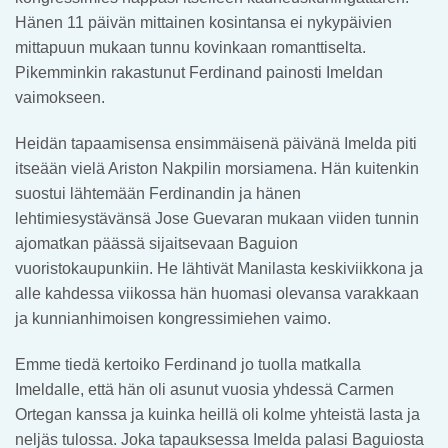
Hänen 11 päivän mittainen kosintansa ei nykypäivien
mittapuun mukaan tunnu kovinkaan romanttiselta.
Pikemminkin rakastunut Ferdinand painosti Imeldan
vaimokseen.
Heidän tapaamisensa ensimmäisenä päivänä Imelda piti
itseään vielä Ariston Nakpilin morsiamena. Hän kuitenkin
suostui lähtemään Ferdinandin ja hänen
lehtimiesystävänsä Jose Guevaran mukaan viiden tunnin
ajomatkan päässä sijaitsevaan Baguion
vuoristokaupunkiin. He lähtivät Manilasta keskiviikkona ja
alle kahdessa viikossa hän huomasi olevansa varakkaan
ja kunnianhimoisen kongressimiehen vaimo.
Emme tiedä kertoiko Ferdinand jo tuolla matkalla
Imeldalle, että hän oli asunut vuosia yhdessä Carmen
Ortegan kanssa ja kuinka heillä oli kolme yhteistä lasta ja
neljäs tulossa. Joka tapauksessa Imelda palasi Baguiosta