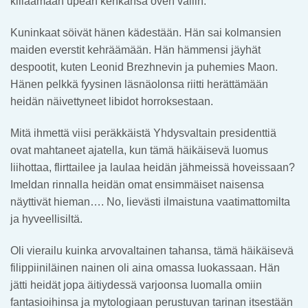
kiilaamaan upean kenkänsä oven väliin.
Kuninkaat söivät hänen kädestään. Hän sai kolmansien
maiden everstit kehräämään. Hän hämmensi jäyhät
despootit, kuten Leonid Brezhnevin ja puhemies Maon.
Hänen pelkkä fyysinen läsnäolonsa riitti herättämään
heidän näivettyneet libidot horroksestaan.
Mitä ihmettä viisi peräkkäistä Yhdysvaltain presidenttiä
ovat mahtaneet ajatella, kun tämä häikäisevä luomus
liihottaa, flirttailee ja laulaa heidän jähmeissä hoveissaan?
Imeldan rinnalla heidän omat ensimmäiset naisensa
näyttivät hieman…. No, lievästi ilmaistuna vaatimattomilta
ja hyveellisiltä.
Oli vierailu kuinka arvovaltainen tahansa, tämä häikäisevä
filippiiniläinen nainen oli aina omassa luokassaan. Hän
jätti heidät jopa äitiydessä varjoonsa luomalla omiin
fantasioihinsa ja mytologiaan perustuvan tarinan itsestään