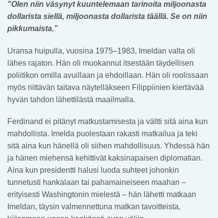
”Olen niin väsynyt kuuntelemaan tarinoita miljoonasta
dollarista siellä, miljoonasta dollarista täällä. Se on niin
pikkumaista.”
Uransa huipulla, vuosina 1975–1983, Imeldan valta oli
lähes rajaton. Hän oli muokannut itsestään täydellisen
poliitikon omilla avuillaan ja ehdoillaan. Hän oli roolissaan
myös riittävän taitava näytelläkseen Filippiinien kiertävää
hyvän tahdon lähettilästä maailmalla.
Ferdinand ei pitänyt matkustamisesta ja vältti sitä aina kun
mahdollista. Imelda puolestaan rakasti matkailua ja teki
sitä aina kun hänellä oli siihen mahdollisuus. Yhdessä hän
ja hänen miehensä kehittivät kaksinapaisen diplomatian.
Aina kun presidentti halusi luoda suhteet johonkin
tunnetusti hankalaan tai pahamaineiseen maahan –
erityisesti Washingtonin mielestä – hän lähetti matkaan
Imeldan, täysin valmennettuna matkan tavoitteista,