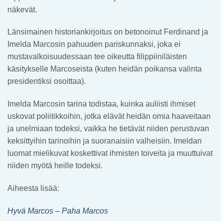
näkevät.
Länsimainen historiankirjoitus on betonoinut Ferdinand ja
Imelda Marcosin pahuuden pariskunnaksi, joka ei
mustavalkoisuudessaan tee oikeutta filippiiniläisten
käsitykselle Marcoseista (kuten heidän poikansa valinta
presidentiksi osoittaa).
Imelda Marcosin tarina todistaa, kuinka auliisti ihmiset
uskovat poliitikkoihin, jotka elävät heidän omia haaveitaan
ja unelmiaan todeksi, vaikka he tietävät niiden perustuvan
keksittyihin tarinoihin ja suoranaisiin valheisiin. Imeldan
luomat mielikuvat koskettivat ihmisten toiveita ja muuttuivat
niiden myötä heille todeksi.
Aiheesta lisää:
Hyvä Marcos – Paha Marcos