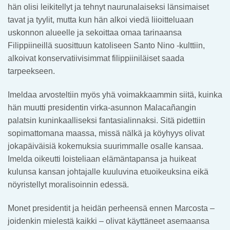
hän olisi leikitellyt ja tehnyt naurunalaiseksi länsimaiset
tavat ja tyylit, mutta kun hän alkoi viedä liioitteluaan
uskonnon alueelle ja sekoittaa omaa tarinaansa
Filippiineillä suosittuun katoliseen Santo Nino -kulttiin,
alkoivat konservatiivisimmat filippiiniläiset saada
tarpeekseen.
Imeldaa arvosteltiin myös yhä voimakkaammin siitä, kuinka
hän muutti presidentin virka-asunnon Malacañangin
palatsin kuninkaalliseksi fantasialinnaksi. Sitä pidettiin
sopimattomana maassa, missä nälkä ja köyhyys olivat
jokapäiväisiä kokemuksia suurimmalle osalle kansaa.
Imelda oikeutti loisteliaan elämäntapansa ja huikeat
kulunsa kansan johtajalle kuuluvina etuoikeuksina eikä
nöyristellyt moralisoinnin edessä.
Monet presidentit ja heidän perheensä ennen Marcosta –
joidenkin mielestä kaikki – olivat käyttäneet asemaansa