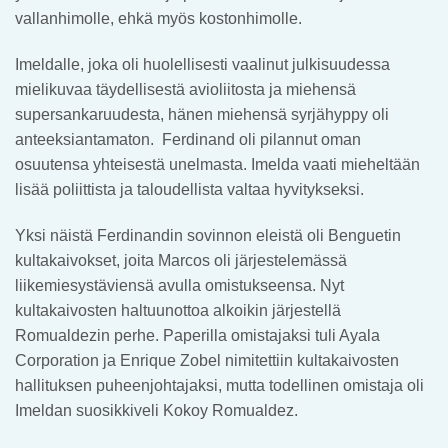
vallanhimolle, ehkä myös kostonhimolle.
Imeldalle, joka oli huolellisesti vaalinut julkisuudessa
mielikuvaa täydellisestä avioliitosta ja miehensä
supersankaruudesta, hänen miehensä syrjähyppy oli
anteeksiantamaton. Ferdinand oli pilannut oman
osuutensa yhteisestä unelmasta. Imelda vaati mieheltään
lisää poliittista ja taloudellista valtaa hyvitykseksi.
Yksi näistä Ferdinandin sovinnon eleistä oli Benguetin
kultakaivokset, joita Marcos oli järjestelemässä
liikemiesystäviensä avulla omistukseensa. Nyt
kultakaivosten haltuunottoa alkoikin järjestellä
Romualdezin perhe. Paperilla omistajaksi tuli Ayala
Corporation ja Enrique Zobel nimitettiin kultakaivosten
hallituksen puheenjohtajaksi, mutta todellinen omistaja oli
Imeldan suosikkiveli Kokoy Romualdez.