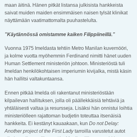
maan äitinä. Hänen pitkät listansa julkisista hankkeista
saivat muiden maiden ensimmäisen naisen tylsät klinikat
näyttämään vaatimattomalta puuhastelulta.
”Käytännössä omistamme kaiken Filippiineillä.”
Vuonna 1975 Imeldasta tehtiin Metro Manilan kuvernööri,
ja kolme vuotta myöhemmin Ferdinand nimitti hänet uuden
Human Settlement ministeriön johtoon. Ministeriöstä tuli
Imeldan henkilökohtaisen imperiumin kivijalka, mistä käsin
hän hallitsi valtakuntaansa.
Ennen pitkää Imelda oli rakentanut ministeriöstään
kilpailevan hallituksen, jolla oli päällekkäisiä tehtäviä ja
yhtäläisesti valtaa ja resursseja. Lisäksi hän onnistui loihtia
ministeriölleen rajattoman budjetin toteuttaa itsenäisiä
hankkeita. Ei kestänyt kauaakaan, kun
Do not Delay:
Another project of the First Lady
tarroilla varustetut autot