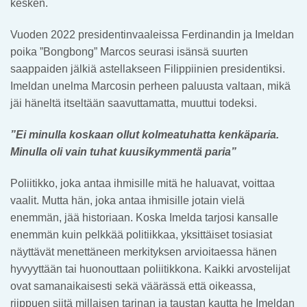
kesken.
Vuoden 2022 presidentinvaaleissa Ferdinandin ja Imeldan
poika ”Bongbong” Marcos seurasi isänsä suurten
saappaiden jälkiä astellakseen Filippiinien presidentiksi.
Imeldan unelma Marcosin perheen paluusta valtaan, mikä
jäi häneltä itseltään saavuttamatta, muuttui todeksi.
”Ei minulla koskaan ollut kolmeatuhatta kenkäparia.
Minulla oli vain tuhat kuusikymmentä paria”
Poliitikko, joka antaa ihmisille mitä he haluavat, voittaa
vaalit. Mutta hän, joka antaa ihmisille jotain vielä
enemmän, jää historiaan. Koska Imelda tarjosi kansalle
enemmän kuin pelkkää politiikkaa, yksittäiset tosiasiat
näyttävät menettäneen merkityksen arvioitaessa hänen
hyvyyttään tai huonouttaan poliitikkona. Kaikki arvostelijat
ovat samanaikaisesti sekä väärässä että oikeassa,
riippuen siitä millaisen tarinan ja taustan kautta he Imeldan