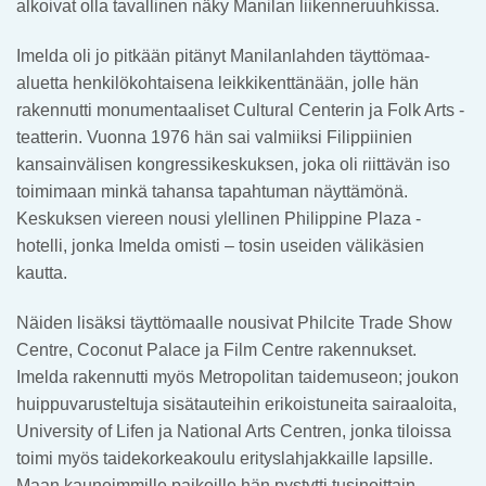
alkoivat olla tavallinen näky Manilan liikenneruuhkissa.
Imelda oli jo pitkään pitänyt Manilanlahden täyttömaa-
aluetta henkilökohtaisena leikkikenttänään, jolle hän
rakennutti monumentaaliset Cultural Centerin ja Folk Arts -
teatterin. Vuonna 1976 hän sai valmiiksi Filippiinien
kansainvälisen kongressikeskuksen, joka oli riittävän iso
toimimaan minkä tahansa tapahtuman näyttämönä.
Keskuksen viereen nousi ylellinen Philippine Plaza -
hotelli, jonka Imelda omisti – tosin useiden välikäsien
kautta.
Näiden lisäksi täyttömaalle nousivat Philcite Trade Show
Centre, Coconut Palace ja Film Centre rakennukset.
Imelda rakennutti myös Metropolitan taidemuseon; joukon
huippuvarusteltuja sisätauteihin erikoistuneita sairaaloita,
University of Lifen ja National Arts Centren, jonka tiloissa
toimi myös taidekorkeakoulu erityslahjakkaille lapsille.
Maan kauneimmille paikoille hän pystytti tusinoittain