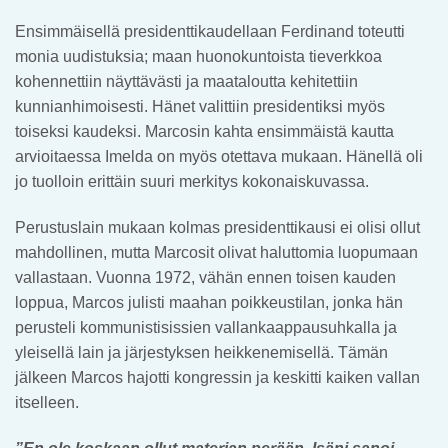
Ensimmäisellä presidenttikaudellaan Ferdinand toteutti
monia uudistuksia; maan huonokuntoista tieverkkoa
kohennettiin näyttävästi ja maataloutta kehitettiin
kunnianhimoisesti. Hänet valittiin presidentiksi myös
toiseksi kaudeksi. Marcosin kahta ensimmäistä kautta
arvioitaessa Imelda on myös otettava mukaan. Hänellä oli
jo tuolloin erittäin suuri merkitys kokonaiskuvassa.
Perustuslain mukaan kolmas presidenttikausi ei olisi ollut
mahdollinen, mutta Marcosit olivat haluttomia luopumaan
vallastaan. Vuonna 1972, vähän ennen toisen kauden
loppua, Marcos julisti maahan poikkeustilan, jonka hän
perusteli kommunistisissien vallankaappausuhkalla ja
yleisellä lain ja järjestyksen heikkenemisellä. Tämän
jälkeen Marcos hajotti kongressin ja keskitti kaiken vallan
itselleen.