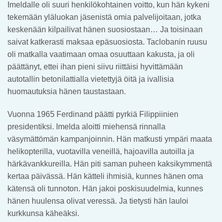
Imeldalle oli suuri henkilökohtainen voitto, kun hän kykeni
tekemään yläluokan jäsenistä omia palvelijoitaan, jotka
keskenään kilpailivat hänen suosiostaan… Ja toisinaan
saivat katkerasti maksaa epäsuosiosta. Taclobanin ruusu
oli matkalla vaatimaan omaa osuuttaan kakusta, ja oli
päättänyt, ettei ihan pieni siivu riittäisi hyvittämään
autotallin betonilattialla vietettyjä öitä ja ivallisia
huomautuksia hänen taustastaan.
Vuonna 1965 Ferdinand päätti pyrkiä Filippiinien
presidentiksi. Imelda aloitti miehensä rinnalla
väsymättömän kampanjoinnin. Hän matkusti ympäri maata
helikopterilla, vuotavilla veneillä, hajoavilla autoilla ja
härkävankkureilla. Hän piti saman puheen kaksikymmentä
kertaa päivässä. Hän kätteli ihmisiä, kunnes hänen oma
kätensä oli tunnoton. Hän jakoi poskisuudelmia, kunnes
hänen huulensa olivat veressä. Ja tietysti hän lauloi
kurkkunsa käheäksi.