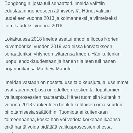
Bongbongin, josta tuli senaattori. Imelda valittiin
edustajainhuoneeseen äänivyöryllä. Hänet valittiin
uudelleen vuonna 2013 ja kolmanneksi ja viimeiseksi
toimikaudeksi vuonna 2016.
Lokakuussa 2018 Imelda asettui ehdolle Ilocos Norten
kuvernööriksi vuoden 2019 vaaleissa korvatakseen
senaattoriksi ryhtyneen tyttärensä Imeen. Hän kuitenkin
luopui ehdokkuudestaan ja hänen tilalleen tuli hänen
pojanpoikansa Matthew Manotoc.
Imeldaa vastaan on nostettu useita oikeusjuttuja; useimmat
ovat rauenneet, osa on edelleen kesken tai loputtomien
valitusprosessien hautaamia. Hänet tuomittiin kuitenkin
vuonna 2018 vankeuteen henkilökohtaisen omaisuuden
piilottamisesta säätiöihin. Tuomiota ei kuitenkaan
toimeenpanna, koska hän voi vedota korkeaan ikäänsä
eikä häntä voida pidättää valitusprosessien ollessa