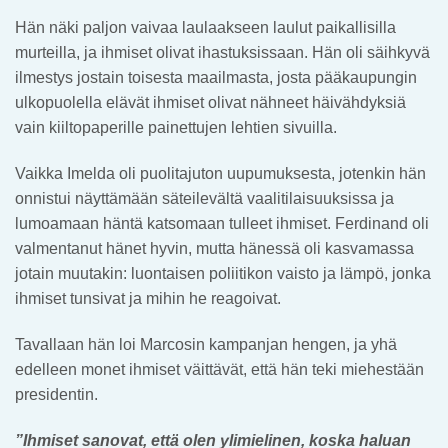
Hän näki paljon vaivaa laulaakseen laulut paikallisilla
murteilla, ja ihmiset olivat ihastuksissaan. Hän oli säihkyvä
ilmestys jostain toisesta maailmasta, josta pääkaupungin
ulkopuolella elävät ihmiset olivat nähneet häivähdyksiä
vain kiiltopaperille painettujen lehtien sivuilla.
Vaikka Imelda oli puolitajuton uupumuksesta, jotenkin hän
onnistui näyttämään säteilevältä vaalitilaisuuksissa ja
lumoamaan häntä katsomaan tulleet ihmiset. Ferdinand oli
valmentanut hänet hyvin, mutta hänessä oli kasvamassa
jotain muutakin: luontaisen poliitikon vaisto ja lämpö, jonka
ihmiset tunsivat ja mihin he reagoivat.
Tavallaan hän loi Marcosin kampanjan hengen, ja yhä
edelleen monet ihmiset väittävät, että hän teki miehestään
presidentin.
”Ihmiset sanovat, että olen ylimielinen, koska haluan