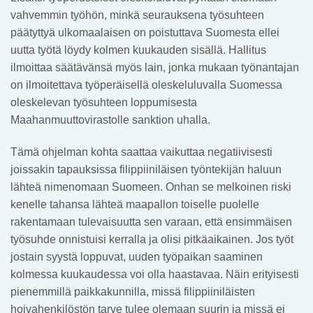
vahvemmin työhön, minkä seurauksena työsuhteen
päätyttyä ulkomaalaisen on poistuttava Suomesta ellei
uutta työtä löydy kolmen kuukauden sisällä. Hallitus
ilmoittaa säätävänsä myös lain, jonka mukaan työnantajan
on ilmoitettava työperäisellä oleskeluluvalla Suomessa
oleskelevan työsuhteen loppumisesta
Maahanmuuttovirastolle sanktion uhalla.
Tämä ohjelman kohta saattaa vaikuttaa negatiivisesti
joissakin tapauksissa filippiiniläisen työntekijän haluun
lähteä nimenomaan Suomeen. Onhan se melkoinen riski
kenelle tahansa lähteä maapallon toiselle puolelle
rakentamaan tulevaisuutta sen varaan, että ensimmäisen
työsuhde onnistuisi kerralla ja olisi pitkäaikainen. Jos työt
jostain syystä loppuvat, uuden työpaikan saaminen
kolmessa kuukaudessa voi olla haastavaa. Näin erityisesti
pienemmillä paikkakunnilla, missä filippiiniläisten
hoivahenkilöstön tarve tulee olemaan suurin ja missä ei