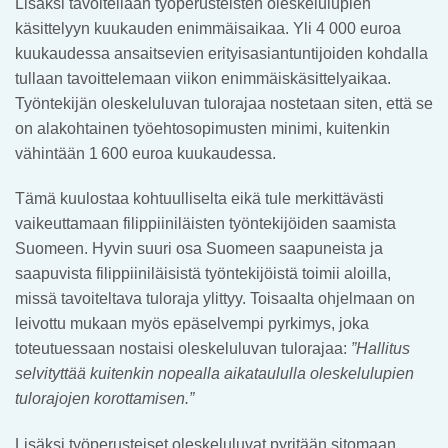
Lisäksi tavoitellaan työperusteisten oleskelulupien
käsittelyyn kuukauden enimmäisaikaa. Yli 4 000 euroa
kuukaudessa ansaitsevien erityisasiantuntijoiden kohdalla
tullaan tavoittelemaan viikon enimmäiskäsittelyaikaa.
Työntekijän oleskeluluvan tulorajaa nostetaan siten, että se
on alakohtainen työehtosopimusten minimi, kuitenkin
vähintään 1 600 euroa kuukaudessa.
Tämä kuulostaa kohtuulliselta eikä tule merkittävästi
vaikeuttamaan filippiiniläisten työntekijöiden saamista
Suomeen. Hyvin suuri osa Suomeen saapuneista ja
saapuvista filippiiniläisistä työntekijöistä toimii aloilla,
missä tavoiteltava tuloraja ylittyy. Toisaalta ohjelmaan on
leivottu mukaan myös epäselvempi pyrkimys, joka
toteutuessaan nostaisi oleskeluluvan tulorajaa:
”Hallitus
selvityttää kuitenkin nopealla aikataululla oleskelulupien
tulorajojen korottamisen.”
Lisäksi työperusteiset oleskeluluvat pyritään sitomaan