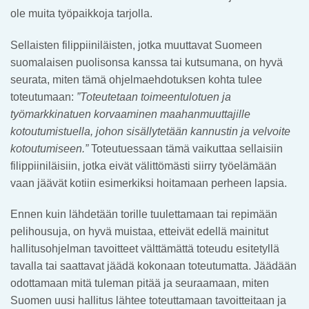
ole muita työpaikkoja tarjolla.
Sellaisten filippiiniläisten, jotka muuttavat Suomeen
suomalaisen puolisonsa kanssa tai kutsumana, on hyvä
seurata, miten tämä ohjelmaehdotuksen kohta tulee
toteutumaan:
”Toteutetaan toimeentulotuen ja
työmarkkinatuen korvaaminen maahanmuuttajille
kotoutumistuella, johon sisällytetään kannustin ja velvoite
kotoutumiseen.”
Toteutuessaan tämä vaikuttaa sellaisiin
filippiiniläisiin, jotka eivät välittömästi siirry työelämään
vaan jäävät kotiin esimerkiksi hoitamaan perheen lapsia.
Ennen kuin lähdetään torille tuulettamaan tai repimään
pelihousuja, on hyvä muistaa, etteivät edellä mainitut
hallitusohjelman tavoitteet välttämättä toteudu esitetyllä
tavalla tai saattavat jäädä kokonaan toteutumatta. Jäädään
odottamaan mitä tuleman pitää ja seuraamaan, miten
Suomen uusi hallitus lähtee toteuttamaan tavoitteitaan ja