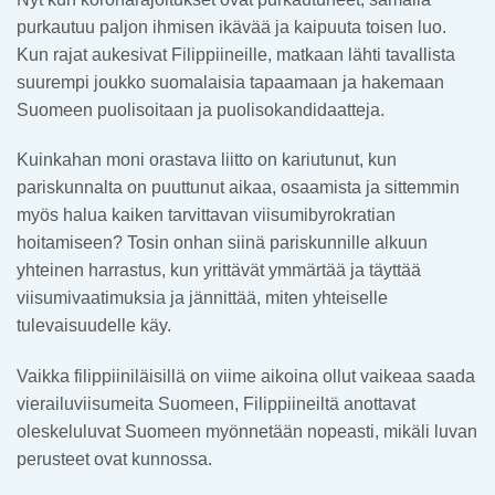
purkautuu paljon ihmisen ikävää ja kaipuuta toisen luo.
Kun rajat aukesivat Filippiineille, matkaan lähti tavallista
suurempi joukko suomalaisia tapaamaan ja hakemaan
Suomeen puolisoitaan ja puolisokandidaatteja.
Kuinkahan moni orastava liitto on kariutunut, kun
pariskunnalta on puuttunut aikaa, osaamista ja sittemmin
myös halua kaiken tarvittavan viisumibyrokratian
hoitamiseen? Tosin onhan siinä pariskunnille alkuun
yhteinen harrastus, kun yrittävät ymmärtää ja täyttää
viisumivaatimuksia ja jännittää, miten yhteiselle
tulevaisuudelle käy.
Vaikka filippiiniläisillä on viime aikoina ollut vaikeaa saada
vierailuviisumeita Suomeen, Filippiineiltä anottavat
oleskeluluvat Suomeen myönnetään nopeasti, mikäli luvan
perusteet ovat kunnossa.