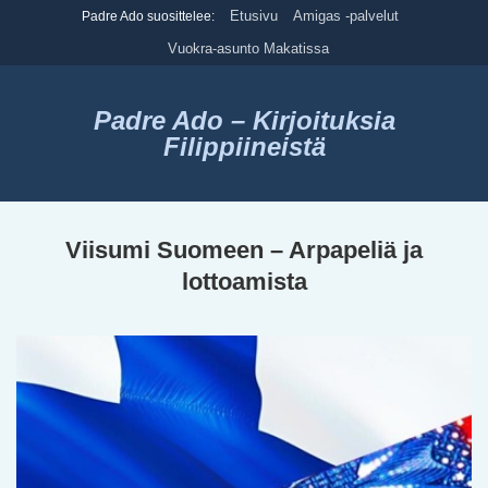
Skip
Etusivu
Amigas -palvelut
Padre Ado suosittelee:
to
Vuokra-asunto Makatissa
content
Padre Ado – Kirjoituksia
Filippiineistä
Viisumi Suomeen – Arpapeliä ja
lottoamista