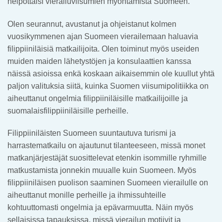
helpottaisi vierailuviisumien myöntämistä Suomeen.
Olen seurannut, avustanut ja ohjeistanut kolmen
vuosikymmenen ajan Suomeen vierailemaan haluavia
filippiiniläisiä matkailijoita. Olen toiminut myös useiden
muiden maiden lähetystöjen ja konsulaattien kanssa
näissä asioissa enkä koskaan aikaisemmin ole kuullut yhtä
paljon valituksia siitä, kuinka Suomen viisumipolitiikka on
aiheuttanut ongelmia filippiiniläisille matkailijoille ja
suomalaisfilippiiniläisille perheille.
Filippiiniläisten Suomeen suuntautuva turismi ja
harrastematkailu on ajautunut tilanteeseen, missä monet
matkanjärjestäjät suosittelevat etenkin isommille ryhmille
matkustamista jonnekin muualle kuin Suomeen. Myös
filippiiniläisen puolison saaminen Suomeen vierailulle on
aiheuttanut monille perheille ja ihmissuhteille
kohtuuttomasti ongelmia ja epävarmuutta. Näin myös
sellaisissa tapauksissa, missä vierailun motiivit ja