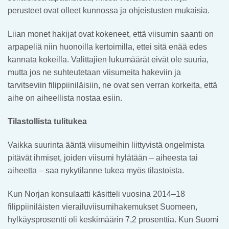
perusteet ovat olleet kunnossa ja ohjeistusten mukaisia.
Liian monet hakijat ovat kokeneet, että viisumin saanti on
arpapeliä niin huonoilla kertoimilla, ettei sitä enää edes
kannata kokeilla. Valittajien lukumäärät eivät ole suuria,
mutta jos ne suhteutetaan viisumeita hakeviin ja
tarvitseviin filippiiniläisiin, ne ovat sen verran korkeita, että
aihe on aiheellista nostaa esiin.
Tilastollista tulitukea
Vaikka suurinta ääntä viisumeihin liittyvistä ongelmista
pitävät ihmiset, joiden viisumi hylätään – aiheesta tai
aiheetta – saa nykytilanne tukea myös tilastoista.
Kun Norjan konsulaatti käsitteli vuosina 2014–18
filippiiniläisten vierailuviisumihakemukset Suomeen,
hylkäysprosentti oli keskimäärin 7,2 prosenttia. Kun Suomi