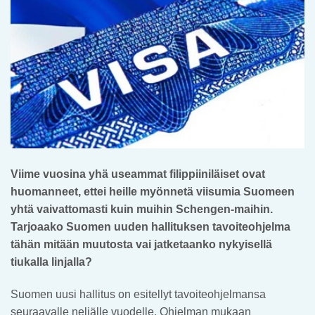
Viime vuosina yhä useammat filippiiniläiset ovat
huomanneet, ettei heille myönnetä viisumia Suomeen
yhtä vaivattomasti kuin muihin Schengen-maihin.
Tarjoaako Suomen uuden hallituksen tavoiteohjelma
tähän mitään muutosta vai jatketaanko nykyisellä
tiukalla linjalla?
Suomen uusi hallitus on esitellyt tavoiteohjelmansa
seuraavalle neljälle vuodelle. Ohjelman mukaan