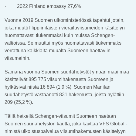
· 2022 Finland embassy 27,6%
Vuonna 2019 Suomen ulkoministeriössä tapahtui jotain,
joka muutti filippiiniläisten vierailuviisumeiden käsittelyn
huomattavasti tiukemmaksi kuin muissa Schengen-
valtioissa. Se muuttui myös huomattavasti tiukemmaksi
verrattuna kaikkialta muualta Suomeen haettaviin
viisumeihin.
Samana vuonna Suomen suurlähetystöt ympäri maailmaa
käsittelivät 895 775 viisumihakemusta Suomeen ja
hylkäsivät niistä 16 894 (1,9 %). Suomen Manilan
suurlähetystö vastaanotti 831 hakemusta, joista hylättiin
209 (25,2 %).
Tällä hetkellä Schengen-viisumit Suomeen haetaan
Suomen suurlähetystön kautta, joka käyttää VFS Global -
nimistä ulkoistuspalvelua viisumihakemusten käsittelyyn