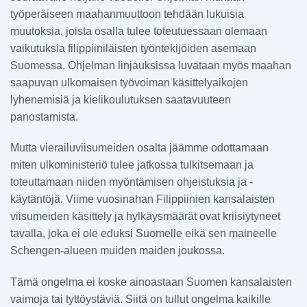
työperäiseen maahanmuuttoon tehdään lukuisia
muutoksia, joista osalla tulee toteutuessaan olemaan
vaikutuksia filippiiniläisten työntekijöiden asemaan
Suomessa. Ohjelman linjauksissa luvataan myös maahan
saapuvan ulkomaisen työvoiman käsittelyaikojen
lyhenemisiä ja kielikoulutuksen saatavuuteen
panostamista.
Mutta vierailuviisumeiden osalta jäämme odottamaan
miten ulkoministeriö tulee jatkossa tulkitsemaan ja
toteuttamaan niiden myöntämisen ohjeistuksia ja -
käytäntöjä. Viime vuosinahan Filippiinien kansalaisten
viisumeiden käsittely ja hylkäysmäärät ovat kriisiytyneet
tavalla, joka ei ole eduksi Suomelle eikä sen maineelle
Schengen-alueen muiden maiden joukossa.
Tämä ongelma ei koske ainoastaan Suomen kansalaisten
vaimoja tai tyttöystäviä. Siitä on tullut ongelma kaikille