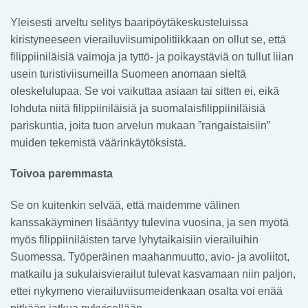
Yleisesti arveltu selitys baaripöytäkeskusteluissa
kiristyneeseen vierailuviisumipolitiikkaan on ollut se, että
filippiiniläisiä vaimoja ja tyttö- ja poikaystäviä on tullut liian
usein turistiviisumeilla Suomeen anomaan sieltä
oleskelulupaa. Se voi vaikuttaa asiaan tai sitten ei, eikä
lohduta niitä filippiiniläisiä ja suomalaisfilippiiniläisiä
pariskuntia, joita tuon arvelun mukaan ”rangaistaisiin”
muiden tekemistä väärinkäytöksistä.
Toivoa paremmasta
Se on kuitenkin selvää, että maidemme välinen
kanssakäyminen lisääntyy tulevina vuosina, ja sen myötä
myös filippiiniläisten tarve lyhytaikaisiin vierailuihin
Suomessa. Työperäinen maahanmuutto, avio- ja avoliitot,
matkailu ja sukulaisvierailut tulevat kasvamaan niin paljon,
ettei nykymeno vierailuviisumeidenkaan osalta voi enää