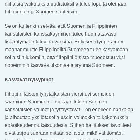
millaisia vaikutuksia uudistuksilla tulee lopulta olemaan
Filippiinien ja Suomen suhteisiin.
Se on kuitenkin selvää, että Suomen ja Filippiinien
kansalaisten kanssakäyminen tulee huomattavasti
lisääntymään tulevina vuosina. Erityisesti työperäinen
maahanmuutto Filippiineiltä Suomeen tulee kasvamaan
sellaisiin lukemiin, että filippiiniläisistä muodostuu yksi
nopeimmin kasvava ulkomaalaisryhmä Suomeen.
Kasvavat hylsypinot
Filippiiniläisten lyhytaikaisten vierailuviisumeiden
saaminen Suomeen – mukaan lukien Suomen
kansalaisten vaimot ja tyttöystävät – on edelleen hankalaa
ja aiheuttaa yksilötasolla usein voimakkaita kokemuksia
epäoikeudenmukaisuudesta. Siihen hallituksen tavoitteet
eivät tarjoa suoraan mitään sellaista, mikä välittömästi