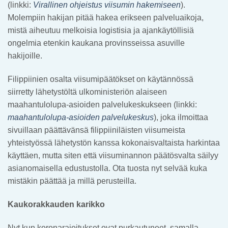
(linkki:
Virallinen ohjeistus viisumin hakemiseen
).
Molempiin hakijan pitää hakea erikseen palveluaikoja,
mistä aiheutuu melkoisia logistisia ja ajankäytöllisiä
ongelmia etenkin kaukana provinsseissa asuville
hakijoille.
Filippiinien osalta viisumipäätökset on käytännössä
siirretty lähetystöltä ulkoministeriön alaiseen
maahantulolupa-asioiden palvelukeskukseen (linkki:
maahantulolupa-asioiden palvelukeskus
), joka ilmoittaa
sivuillaan päättävänsä filippiiniläisten viisumeista
yhteistyössä lähetystön kanssa kokonaisvaltaista harkintaa
käyttäen, mutta siten että viisuminannon päätösvalta säilyy
asianomaisella edustustolla. Ota tuosta nyt selvää kuka
mistäkin päättää ja millä perusteilla.
Kaukorakkauden karikko
Nyt kun koronarajoitukset ovat purkautuneet, samalla