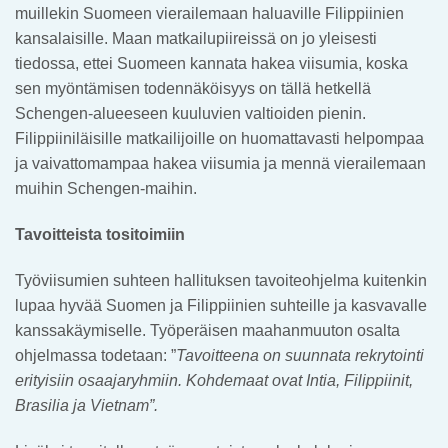
muillekin Suomeen vierailemaan haluaville Filippiinien
kansalaisille. Maan matkailupiireissä on jo yleisesti
tiedossa, ettei Suomeen kannata hakea viisumia, koska
sen myöntämisen todennäköisyys on tällä hetkellä
Schengen-alueeseen kuuluvien valtioiden pienin.
Filippiiniläisille matkailijoille on huomattavasti helpompaa
ja vaivattomampaa hakea viisumia ja mennä vierailemaan
muihin Schengen-maihin.
Tavoitteista tositoimiin
Työviisumien suhteen hallituksen tavoiteohjelma kuitenkin
lupaa hyvää Suomen ja Filippiinien suhteille ja kasvavalle
kanssakäymiselle. Työperäisen maahanmuuton osalta
ohjelmassa todetaan: ”
Tavoitteena on suunnata rekrytointi
erityisiin osaajaryhmiin. Kohdemaat ovat Intia, Filippiinit,
Brasilia ja Vietnam”.