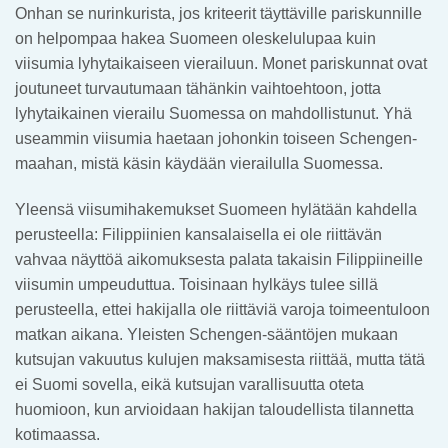
Onhan se nurinkurista, jos kriteerit täyttäville pariskunnille
on helpompaa hakea Suomeen oleskelulupaa kuin
viisumia lyhytaikaiseen vierailuun. Monet pariskunnat ovat
joutuneet turvautumaan tähänkin vaihtoehtoon, jotta
lyhytaikainen vierailu Suomessa on mahdollistunut. Yhä
useammin viisumia haetaan johonkin toiseen Schengen-
maahan, mistä käsin käydään vierailulla Suomessa.
Yleensä viisumihakemukset Suomeen hylätään kahdella
perusteella: Filippiinien kansalaisella ei ole riittävän
vahvaa näyttöä aikomuksesta palata takaisin Filippiineille
viisumin umpeuduttua. Toisinaan hylkäys tulee sillä
perusteella, ettei hakijalla ole riittäviä varoja toimeentuloon
matkan aikana. Yleisten Schengen-sääntöjen mukaan
kutsujan vakuutus kulujen maksamisesta riittää, mutta tätä
ei Suomi sovella, eikä kutsujan varallisuutta oteta
huomioon, kun arvioidaan hakijan taloudellista tilannetta
kotimaassa.