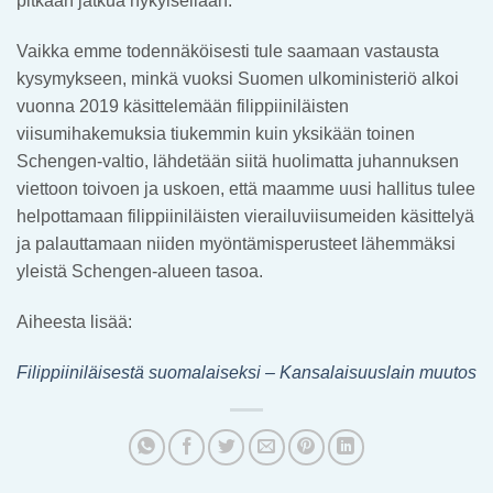
pitkään jatkua nykyisellään.
Vaikka emme todennäköisesti tule saamaan vastausta
kysymykseen, minkä vuoksi Suomen ulkoministeriö alkoi
vuonna 2019 käsittelemään filippiiniläisten
viisumihakemuksia tiukemmin kuin yksikään toinen
Schengen-valtio, lähdetään siitä huolimatta juhannuksen
viettoon toivoen ja uskoen, että maamme uusi hallitus tulee
helpottamaan filippiiniläisten vierailuviisumeiden käsittelyä
ja palauttamaan niiden myöntämisperusteet lähemmäksi
yleistä Schengen-alueen tasoa.
Aiheesta lisää:
Filippiiniläisestä suomalaiseksi – Kansalaisuuslain muutos