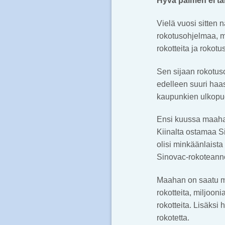
Hyvä paimen ei t
Vielä vuosi sitten n
rokotusohjelmaa, m
rokotteita ja rokot
Sen sijaan rokotus
edelleen suuri haas
kaupunkien ulkopuo
Ensi kuussa maahan
Kiinalta ostamaa S
olisi minkäänlaista
Sinovac-rokoteann
Maahan on saatu m
rokotteita, miljoo
rokotteita. Lisäksi
rokotetta.