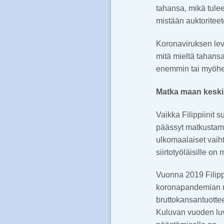
tahansa, mikä tulee 
mistään auktoriteet
Koronaviruksen levi
mitä mieltä tahansa
enemmin tai myöhem
Matka maan keski
Vaikka Filippiinit s
päässyt matkustamaa
ulkomaalaiset vaiht
siirtotyöläisille on
Vuonna 2019 Filipp
koronapandemian m
bruttokansantuottee
Kuluvan vuoden luv