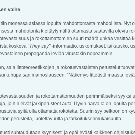
sen valhe
iin monessa asiassa lopulta mahdottomasta mahdollista. Nyt o
esta mahdotonta kieltäytymällä ottamasta saatavilla olevia rok
okotevastaisuus ja rokottamattomien suuri määrä uhkaa vesittää 
ista koskeva ”
They say”
-informaatio, uskomukset, taikausko, u
kotevastainen propaganda leviää virustakin nopeammin.
n, salaliittoteoreetikkojen ja rokotusvastaisten perustelut tuova
surkuhupaisan mainoslauseen: ”Näkemys litteästä maasta leviä
rokotevastaisuuden ja rokottamattomuuden perimmäiseksi syyksi u
a, joihin eivät järkiperusteet auta. Hyvin harvalla on lopulta per
ustuvia syitä olla ottamatta rokotetta. Suurin syy pelkoon on ky
iedon perusteita, luotettavuutta ja tarkoituksenmukaisuutta.
tusti suhtaudutaan kyynisesti ja epäilevästi kaikkeen ohjeistuk