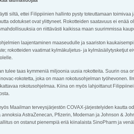
akaa laumasuojaa
äytti siltä, ettei Filippiinien hallinto pysty toteuttamaan toimivaa 
utta odotukset ovat ylittyneet. Rokotteiden saatavuus ei enää o
usmahdollisuuksia on riittävästi kaikissa maan suurimmissa kau
ohjelmien laajentaminen maaseudulle ja saariston kaukaisempii
te; rokotteiden vaatimat kylmäkuljetus- ja kylmäsäilytysketjut ei
lelle.
 tulee taas kymmeniä miljoonia uusia rokotteita. Suurin osa o
inovac-rokotetta, joka on maan rokotusohjelman työhevonen. Il
 kattavaa rokotusohjelmaa. Kiina on myös lahjoittanut Filippiinei
osta.
yös Maailman terveysjärjestön COVAX-järjestelyiden kautta 
nia annoksia AstraZenecan, Pfizerin, Modernan ja Johnson & Jo
 hallitus on ostanut pienempiä eriä kiinalaista SinoPharm ja venä