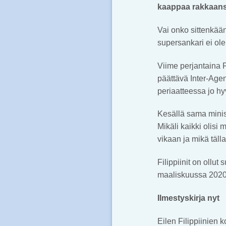
kaappaa rakkaansa
Vai onko sittenkä
supersankari ei ol
Viime perjantaina Fi
päättävä Inter-Age
periaatteessa jo hy
Kesällä sama minis
Mikäli kaikki olisi 
vikaan ja mikä tälla
Filippiinit on ollut
maaliskuussa 2020
Ilmestyskirja nyt
Eilen Filippiinien 