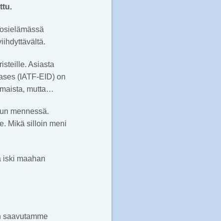
ttu.
Tosielämässä
ihdyttävältä.
isteille. Asiasta
ases (IATF-EID) on
n maista, mutta…
uhun mennessä.
le. Mikä silloin meni
mia iski maahan
Pian saavutamme