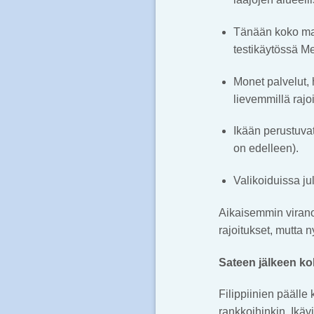
Tänään koko maa 
testikäytössä M
Monet palvelut, 
lievemmillä rajoi
Ikään perustuvat
on edelleen).
Valikoiduissa ju
Aikaisemmin viranom
rajoitukset, mutta n
Sateen jälkeen k
Filippiinien päälle
rankkoihinkin. Ikäv