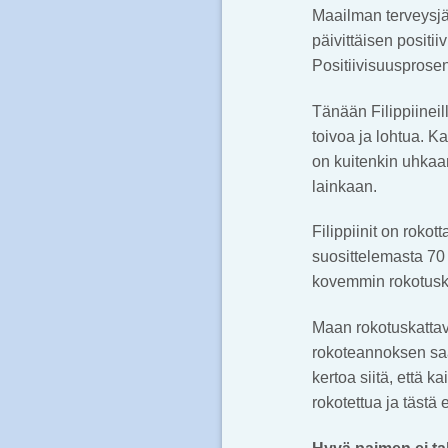
Maailman terveysjär
päivittäisen positi
Positiivisuusprosen
Tänään Filippiineil
toivoa ja lohtua. 
on kuitenkin uhkaam
lainkaan.
Filippiinit on roko
suosittelemasta 70 
kovemmin rokotuska
Maan rokotuskattav
rokoteannoksen saa
kertoa siitä, että 
rokotettua ja täst