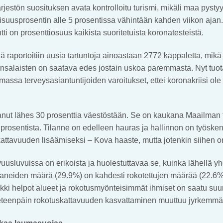
jestön suosituksen avata kontrolloitu turismi, mikäli maa pysty
ivisuusprosentin alle 5 prosentissa vähintään kahden viikon ajan.
tti on prosenttiosuus kaikista suoritetuista koronatesteistä.
lä raportoitiin uusia tartuntoja ainoastaan 2772 kappaletta, mikä 
Kansalaisten on saatava edes jostain uskoa paremmasta. Nyt tuot
assa terveysasiantuntijoiden varoitukset, ettei koronakriisi ole v
ttanut lähes 30 prosenttia väestöstään. Se on kaukana Maailman 
prosentista. Tilanne on edelleen hauras ja hallinnon on työsken
ttavuuden lisäämiseksi – Kova haaste, mutta jotenkin siihen o
uusluvuissa on erikoista ja huolestuttavaa se, kuinka lähellä y
neiden määrä (29.9%) on kahdesti rokotettujen määrää (22.6%
kaikki helpot alueet ja rokotusmyönteisimmät ihmiset on saatu su
ä eteenpäin rokotuskattavuuden kasvattaminen muuttuu jyrkemmä