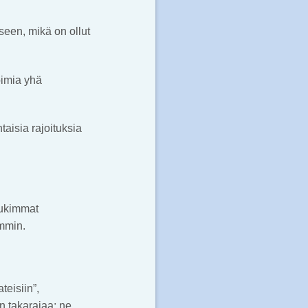
seen, mikä on ollut
oimia yhä
taisia rajoituksia
tiukimmat
immin.
teisiin”,
än takarajaa; ne