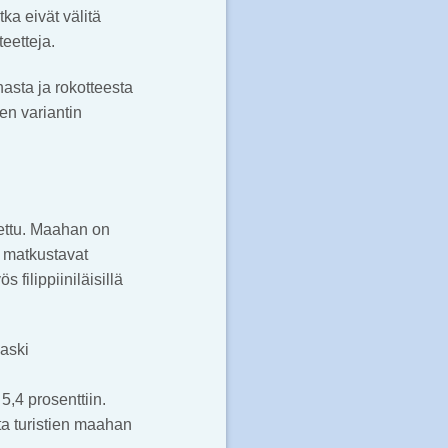
tka eivät välitä
teetteja.
asta ja rokotteesta
en variantin
ljettu. Maahan on
a matkustavat
filippiiniläisillä
aski
5,4 prosenttiin.
ta turistien maahan