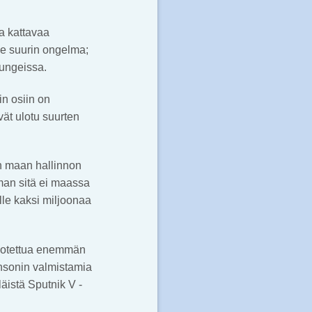
ja kattavaa
le suurin ongelma;
pungeissa.
n osiin on
vät ulotu suurten
n maan hallinnon
man sitä ei maassa
lle kaksi miljoonaa
odotettua enemmän
hnsonin valmistamia
läistä Sputnik V -