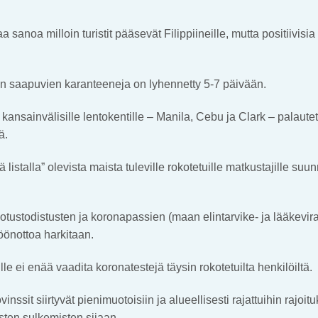
 sanoa milloin turistit pääsevät Filippiineille, mutta positiivisi
 saapuvien karanteeneja on lyhennetty 5-7 päivään.
 kansainvälisille lentokentille – Manila, Cebu ja Clark – palaute
ä.
lä listalla” olevista maista tuleville rokotetuille matkustajille s
tustodistusten ja koronapassien (maan elintarvike- ja lääkevir
töönottoa harkitaan.
le ei enää vaadita koronatestejä täysin rokotetuilta henkilöiltä.
inssit siirtyvät pienimuotoisiin ja alueellisesti rajattuihin rajoi
isten sulkemisten sijaan.