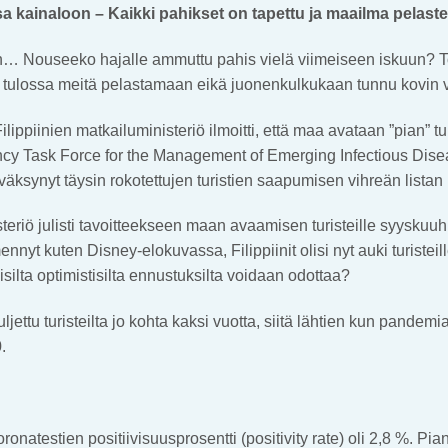
 kainaloon – Kaikki pahikset on tapettu ja maailma pelaste
än… Nouseeko hajalle ammuttu pahis vielä viimeiseen iskuun? 
e tulossa meitä pelastamaan eikä juonenkulkukaan tunnu kovin vi
lippiinien matkailuministeriö ilmoitti, että maa avataan ”pian” tur
ncy Task Force for the Management of Emerging Infectious Dise
väksynyt täysin rokotettujen turistien saapumisen vihreän lista
teriö julisti tavoitteekseen maan avaamisen turisteille syysku
mennyt kuten Disney-elokuvassa, Filippiinit olisi nyt auki turisteil
isilta optimistisilta ennustuksilta voidaan odottaa?
 suljettu turisteilta jo kohta kaksi vuotta, siitä lähtien kun pande
.
koronatestien positiivisuusprosentti (positivity rate) oli 2,8 %. 