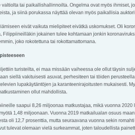
valtiolta tai paikallishallinnoilta. Ongelma ovat myös ihmiset, jo
eista, ja siinä porukassa näyttää olevan myös paikallisia auktori
ämiseen eivät vaikuta mielipiteet eivätkä uskomukset. Oli koron
, Filippiineilläkin jokainen tulee kohtamaan jonkin koronaviruks
min, joko rokotettuna tai rokottamattomana.
pisteeseen
uljettiin turisteilta, ei maa missään vaiheessa ole ollut täysin su
n siellä vakituisesti asuvat, perhesiteen tai töiden perusteell
elevien lupakäytäntöjen ja karanteenirajoitusten mukaisesti. Myös 
 matkustaminen ollut mahdollista.
iineille saapui 8,26 miljoonaa matkustajaa, mikä vuonna 2020 l
yötä 1,48 miljoonaan. Vuonna 2019 matkailualan osuus maan
sta oli 12,7 prosenttia, mutta seuraavana vuonna sekin romahti 
ut tulevat olemaan vielä surkeammat, joten taloudellista painet