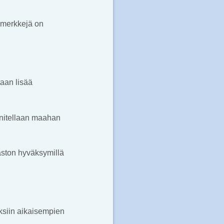
a merkkejä on
taan lisää
uunnitellaan maahan
aston hyväksymillä
tuksiin aikaisempien