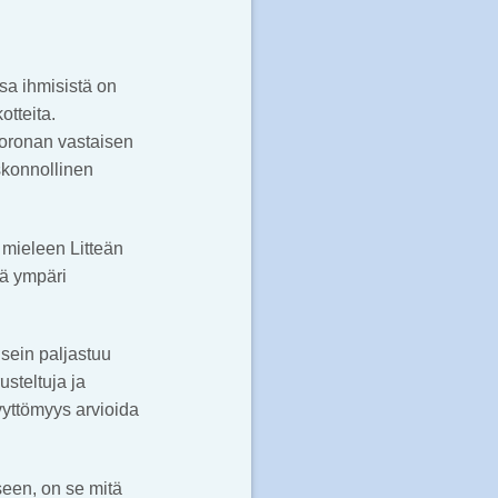
sa ihmisistä on
otteita.
koronan vastaisen
skonnollinen
t mieleen Litteän
ä ympäri
sein paljastuu
usteltuja ja
vyttömyys arvioida
seen, on se mitä