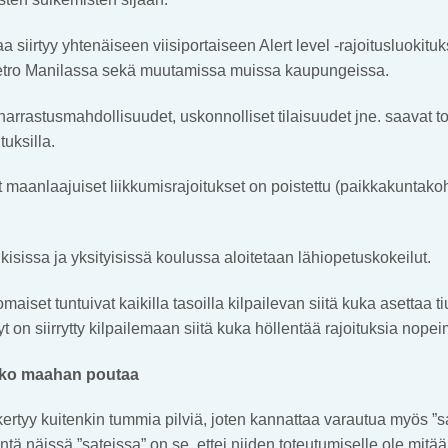
siirtyy yhtenäiseen viisiportaiseen Alert level -rajoitusluokituk
etro Manilassa sekä muutamissa muissa kaupungeissa.
harrastusmahdollisuudet, uskonnolliset tilaisuudet jne. saavat t
tuksilla.
 maanlaajuiset liikkumisrajoitukset on poistettu (paikkakuntakoh
lkisissa ja yksityisissä koulussa aloitetaan lähiopetuskokeilut.
aiset tuntuivat kaikilla tasoilla kilpailevan siitä kuka asettaa 
yt on siirrytty kilpailemaan siitä kuka höllentää rajoituksia nope
oko maahan poutaa
 kertyy kuitenkin tummia pilviä, joten kannattaa varautua myös ”sa
intä näissä ”sateissa” on se, ettei niiden toteutumiselle ole mitä