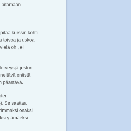
y pitämään
pitää kurssin kohti
a toivoa ja uskoa
ielä ohi, ei
terveysjärjestön
neltävä entistä
n päästävä.
hden
). Se saattaa
urimmaksi osaksi
ksi ylämäeksi.