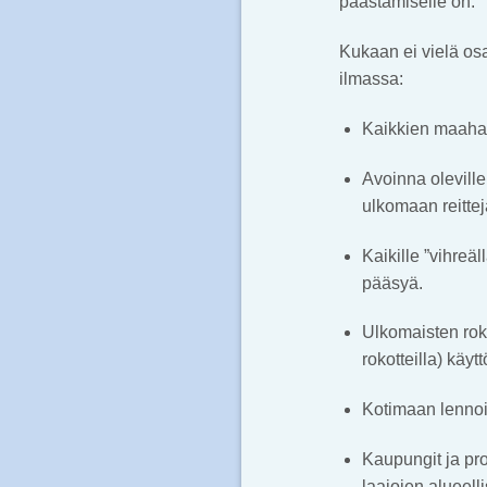
päästämiselle on.
Kukaan ei vielä osaa
ilmassa:
Kaikkien maahan
Avoinna oleville
ulkomaan reittej
Kaikille ”vihreäl
pääsyä.
Ulkomaisten roko
rokotteilla) käyt
Kotimaan lennoil
Kaupungit ja prov
laajojen alueell