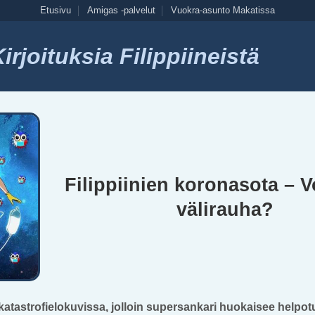
Etusivu
Amigas -palvelut
Vuokra-asunto Makatissa
rjoituksia Filippiineistä
Filippiinien koronasota – Vo
välirauha?
katastrofielokuvissa, jolloin supersankari huokaisee helpot