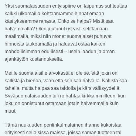
Yksi suomalaisuuden erityispiirre on taipumus suhteuttaa
kaikki ulkomailla kohtaamamme hinnat omaan
käsitykseemme rahasta. Onko se halpa? Mistä saa
halvemmalla? Olen joutunut useasti selittämään
maailmalla, miksi niin monet suomalaiset puhuvat
hinnoista taukoamatta ja haluavat ostaa kaiken
mahdollisimman edullisesti – usein laadun ja oman
ajankäytön kustannuksella.
Meille suomalaisille arvokasta ei ole se, että jokin on
kallista ja hienoa, vaan että sen saa halvalla. Kallista saa
rahalla, mutta halpaa saa taidolla ja kärsivällisyydellä.
Syväsuomalaisuuden tuli roihahtaa kirkkaimmilleen, kun
joku on onnistunut ostamaan jotain halvemmalla kuin
muut.
Tämä nuukuuden pentinkulmalainen ihanne kukoistaa
erityisesti sellaisissa maissa, joissa saman tuotteen tai