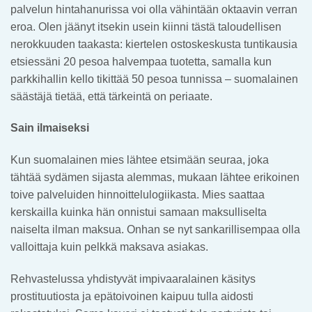
palvelun hintahanurissa voi olla vähintään oktaavin verran
eroa. Olen jäänyt itsekin usein kiinni tästä taloudellisen
nerokkuuden taakasta: kiertelen ostoskeskusta tuntikausia
etsiessäni 20 pesoa halvempaa tuotetta, samalla kun
parkkihallin kello tikittää 50 pesoa tunnissa – suomalainen
säästäjä tietää, että tärkeintä on periaate.
Sain ilmaiseksi
Kun suomalainen mies lähtee etsimään seuraa, joka
tähtää sydämen sijasta alemmas, mukaan lähtee erikoinen
toive palveluiden hinnoittelulogiikasta. Mies saattaa
kerskailla kuinka hän onnistui samaan maksulliselta
naiselta ilman maksua. Onhan se nyt sankarillisempaa olla
valloittaja kuin pelkkä maksava asiakas.
Rehvastelussa yhdistyvät impivaaralainen käsitys
prostituutiosta ja epätoivoinen kaipuu tulla aidosti