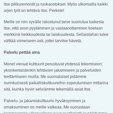
itse pikkuremontit ja ruokaostokset. Myös ulkomailla kaikki
arjen työt on tehtävä itse. Perkele!
Meille on niin syvälle iskostunut tarve suoriutua kaikesta
itse, että avun pyytäminen ja vastaanottaminen koetaan
merkkinä heikkoudesta tai laiskuudesta. Sellaistahan tulee
välttää viimeiseen asti, jottei tarvitse hävetä.
Palvelu pettää aina
Monet vieraat kulttuurit perustuvat yhdessä tekemiseen;
yksinkertaistenkin tehtävien jakamiseen ja palveluiden
teettämiseen muilla. Me suomalaiset pidämme
nurinkurisesti paikalliskulttuureihin sopeutumisen mittarina
sitä, kuinka hyvin selviämme tekemällä asiat itse.
Palvelu- ja jakamiskulttuurin hyväksyminen ja
omaksuminen on meille vaikeaa. Me suorastaan