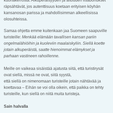
kuonakerrosta. Alkuperäisyyden ja aitouden lisäbonukset
räpsähtävät, jos autenttisuus koetaan erityisen köyhän
kansanosan parissa ja mahdollisimman alkeellisissa
olosuhteissa.
Samaa ohjetta emme kuitenkaan jaa Suomeen saapuville
turisteille:
Menkää elämään tavallisen kansan pariin
ongelmalähiöihin ja kuoleviin maalaiskyliin. Siellä koette
jotain alkuperäistä, saatte hienoimmat elämykset ja
parhaan vastineen rahoillenne.
Meille on vaikeaa sisäistää ajatusta siitä, että turistirysät
ovat siellä, missä ne ovat, siitä syystä,
että siellä on nimenomaan turisteille jotain nähtävää ja
koettavaa – Eihän se voi olla oikein, että paikka on tehty
turisteille, kun siellä on niitä muita turisteja.
Sain halvalla