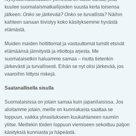
kuulee suomalaismatkailijoiden suusta kerta toisensa
jälkeen:
Onko se järkevää? Onko se turvallista?
Näihin
kahteen sanaan tiivistyy koko käsityksemme hyvästä
elämästä.
Muiden maiden holtittomat ja vastuuttomat turistit etsivät
elämäänsä jännitystä ja irtiottoja arjesta. Me
suomalaisetkin haluamme samaa – mutta tietenkin
järkevästi ja turvallisesti. Eihän se nyt olisi järkevää, jos
vaaroihin liittyisi riskejä.
Saatanallisella sisulla
Suomalaisissa on jotain samaa kuin japanilaisissa. Jos
aloitamme jotain, meille on kunniakasta saattaa se
loppuun, vaikka ylirasitukseen kuukahtaneen ruumiin
ylitse. Meillekin töiden loppuun viemiseen sekoittuu paljon
käsityksiä kunniasta ja häpeästä.