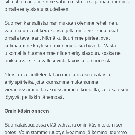
sillä ulkomailla olemme vähemmistö, joka janoaa huomiota
omalle erityislaatuisuudelleen.
Suomen kansallistarinan mukaan olemme rehellinen,
vaatimaton ja ahkera kansa, jolla on tarve tehdä asiat
omalla tavallaan. Nämä kulttuurimme piirteet ovat
kotimaamme käytösnormien mukaisia hyveitä. Vasta
ulkomailla huomaamme niiden erityislaadun, koska ne
poikkeavat siellä vallitsevista tavoista ja normeista.
Yleistän ja liioittelen tähän muutamia suomalaisia
erityispiirteitä, joita kannamme mukanamme
vieraillessamme tai asuessamme ulkomailla, ja jotka usein
löytyvät peiliäkin lähempää.
Omin käsin onneen
Suomalaisuudessa elää vahvana omin käsin tekemisen
eetos. Valmistamme ruuat, siivoamme jälkemme, teemme