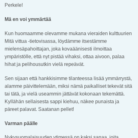
Perkele!
Mä en voi ymmärtää
Kun huomaamme olevamme mukana vieraiden kulttuurien
Mitä vittua -tietovisassa, löydämme itsestämme
mielensäpahoittajan, joka kovaäänisesti ilmoittaa
ympäristölle, että nyt pistää vihaksi, ottaa aivoon, palaa
hihat ja pelihousutkin vielä repeävät.
Sen sijaan että hankkisimme tilanteessa lisää ymmärrystä,
alamme päivittelemään, miksi nämä paikalliset tekevät sitä
tai tätä, ja vielä useammin jättävät kokonaan tekemättä.
Kyllähän sellaisesta sappi kiehuu, näkee punaista ja
päreet palavat. Saatanan pellet!
Varman päälle
Nykysuomalaisuuden ytimessä on kaksi sanaa, joita