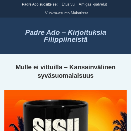
Skip
Etusivu
Amigas -palvelut
Padre Ado suosittelee:
to
Vuokra-asunto Makatissa
content
Padre Ado – Kirjoituksia
Filippiineistä
Mulle ei vittuilla – Kansainvälinen
syväsuomalaisuus