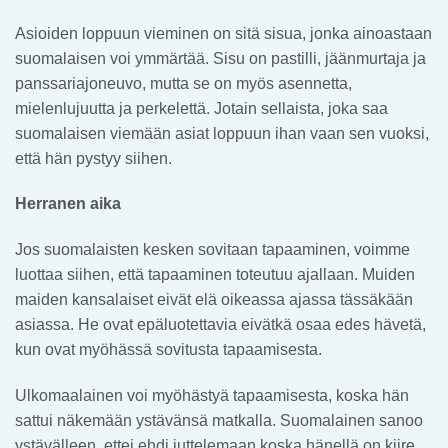
Asioiden loppuun vieminen on sitä sisua, jonka ainoastaan
suomalaisen voi ymmärtää. Sisu on pastilli, jäänmurtaja ja
panssariajoneuvo, mutta se on myös asennetta,
mielenlujuutta ja perkelettä. Jotain sellaista, joka saa
suomalaisen viemään asiat loppuun ihan vaan sen vuoksi,
että hän pystyy siihen.
Herranen aika
Jos suomalaisten kesken sovitaan tapaaminen, voimme
luottaa siihen, että tapaaminen toteutuu ajallaan. Muiden
maiden kansalaiset eivät elä oikeassa ajassa tässäkään
asiassa. He ovat epäluotettavia eivätkä osaa edes hävetä,
kun ovat myöhässä sovitusta tapaamisesta.
Ulkomaalainen voi myöhästyä tapaamisesta, koska hän
sattui näkemään ystävänsä matkalla. Suomalainen sanoo
ystävälleen, ettei ehdi juttelemaan koska hänellä on kiire