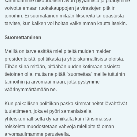
kammoamme ulkopuolisen avun pyytämistä ja päädymme
voivottelemaan ruokakauppojen ja virastojen pitkiin
jonoihin. Ei suomalainen mitään fiksereitä tai opastusta
tarvitse, kun kaiken voi hoitaa vaikeimman kautta itsekin.
Suomettaminen
Meillä on tarve esittää mielipiteitä muiden maiden
presidenteistä, politiikasta ja yhteiskunnallisista oloista.
Eihän siinä mitään, pitäähän uuden kotimaan asioista
tietoinen olla, mutta ne pitää ”suomettaa” meille tuttuihin
tarinoihin ja arvomaailmaan, jotta pystymme
väärinymmärtämään ne.
Kun paikallisen politiikan paskaisimmat heitot lävähtävät
tuulettimeen, joka ei pyöri samanlaisella
yhteiskunnallisella dynamiikalla kuin länsimaissa,
roiskeista muodostetaan vahvoja mielipiteitä oman
arvomaailmamme perusteella.