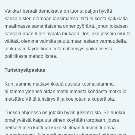
Vaikka liberaali demokratia on tuonut paljon hyvää
kansalaisten elämään länsimaissa, sitä ei koeta kaikkialla
maailmassa samanlaisena onnenpyöränä, johon jokaisen
kansakunnan tulee hypätä mukaan. Jos joku jossain muuta
väittää, olemme valmiita puuttumaan asiaan varmuudella,
jonka vain täydellinen tietämättömyys paikallisesta
politiikasta mahdollistaa.
Turistirysäpaskaa
Kun jaamme matkavinkkejä uusista kotimaistamme,
alitamme yleensä aidan matalimmasta kohdasta matkalla
metsään: Vältä turistirysiä ja koe jotain alkuperäistä.
Tuossa ohjeessa on jotakin hyvin jussimaista. Se huokuu
omahyväistä kaipuuta siihen köyhään torppaan, jossa
neitseellinen kulttuuri kukoisti ilman turismin tuomaa