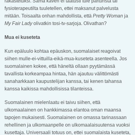
rakastetuksi. Sama kaveri ei taatusti tule parturista tai
fysioterapeutilta tuuletellen, ettei maksanut palvelusta
mitään. Toisaalta onhan mahdollista, että
Pretty Woman
ja
My Fair Lady
olivatkin tosi-tv-sarjoja. Olivathan?
Mua ei kuseteta
Kun epäluulo kohtaa epäuskon, suomalaiset reagoivat
siihen mulle-ei-vittuilla-eikä-mua-kuseteta asenteella. Jos
suomalainen kokee, että häneltä ollaan pyytämässä
tavallista korkeampaa hintaa, hän ajautuu välittömästi
sanaharkkaan kaupustelijan kanssa, tai kenen tahansa
kanssa kaikissa mahdollisissa tilanteissa.
Suomalainen mielenlaatu ei taivu siihen, että
ulkomaalainen on hankkimassa elantoa oman maansa
tapojen mukaisesti. Suomalainen on omassa tarinassaan
rehellinen ja ulkomaanpelle on ulkomaalaisuutensa vuoksi
kusettaja. Universaali totuus on, ettei suomalaista kuseteta,