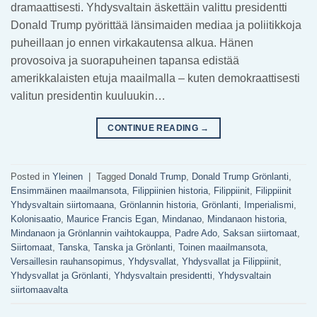
dramaattisesti. Yhdysvaltain äskettäin valittu presidentti
Donald Trump pyörittää länsimaiden mediaa ja poliitikkoja
puheillaan jo ennen virkakautensa alkua. Hänen
provosoiva ja suorapuheinen tapansa edistää
amerikkalaisten etuja maailmalla – kuten demokraattisesti
valitun presidentin kuuluukin…
CONTINUE READING
→
Posted in
Yleinen
|
Tagged
Donald Trump
,
Donald Trump Grönlanti
,
Ensimmäinen maailmansota
,
Filippiinien historia
,
Filippiinit
,
Filippiinit
Yhdysvaltain siirtomaana
,
Grönlannin historia
,
Grönlanti
,
Imperialismi
,
Kolonisaatio
,
Maurice Francis Egan
,
Mindanao
,
Mindanaon historia
,
Mindanaon ja Grönlannin vaihtokauppa
,
Padre Ado
,
Saksan siirtomaat
,
Siirtomaat
,
Tanska
,
Tanska ja Grönlanti
,
Toinen maailmansota
,
Versaillesin rauhansopimus
,
Yhdysvallat
,
Yhdysvallat ja Filippiinit
,
Yhdysvallat ja Grönlanti
,
Yhdysvaltain presidentti
,
Yhdysvaltain
siirtomaavalta