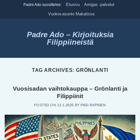
Skip
Etusivu
Amigas -palvelut
Padre Ado suosittelee:
to
Vuokra-asunto Makatissa
content
Padre Ado – Kirjoituksia
Filippiineistä
TAG ARCHIVES:
GRÖNLANTI
Vuosisadan vaihtokauppa – Grönlanti ja
Filippiinit
POSTED ON
12.1.2025
BY
PASI RIIPINEN