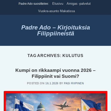
Skip
Etusivu
Amigas -palvelut
Padre Ado suosittelee:
to
Vuokra-asunto Makatissa
content
Padre Ado – Kirjoituksia
Filippiineistä
TAG ARCHIVES:
KULUTUS
Kumpi on rikkaampi vuonna 2026 –
Filippiinit vai Suomi?
POSTED ON
16.1.2026
BY
PASI RIIPINEN