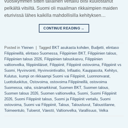
vuosikymmen sitten tällainen vertailu olisi kuulostanut
pelkältä vitsiltä. Suomi oli maailman rikkaimpien maiden
eturivissä lähes kaikilla mahdollisilla kehityksen…
CONTINUE READING
→
Posted in
Yleinen
|
Tagged
BKT asukasta kohden
,
Budjetti
,
elintaso
Filippiineillä
,
elintaso Suomessa
,
Filippiinien BKT
,
Filippiinien talous
,
Filippiinien talous 2026
,
Filippiinien talouskasvu
,
Filippiinien
valtionvelka
,
filippiiniläiset
,
Filippiinit
,
Filippiinit ostovoima
,
Filippiinit vs
Suomi
,
Hyvinvointi
,
Hyvinvointivaltio
,
Inflaatio
,
Kauppasota
,
Kehitys
,
Kulutus
,
kumpi on rikkaampi Suomi vai Filippiinit
,
Luonnonvarat
,
Luottoluokitus
,
Ostovoima
,
ostovoima Filippiineillä
,
ostovoima
Suomessa
,
raha
,
sisämarkkinat
,
Suomen BKT
,
Suomen talous
,
Suomen talous 2026
,
Suomen valtionvelka
,
Suomi
,
Suomi Filippiinit
2026
,
Suomi Filippiinit talous
,
Suomi ja Filippiinit vertailu
,
Suomi
ostovoima
,
Suomi vai Filippiinit
,
Talous
,
Talousluvut
,
Taloustilanne
,
Toimeentulo
,
Tuloerot
,
Väestö
,
Valtionvelka
,
Varallisuus
,
Velka