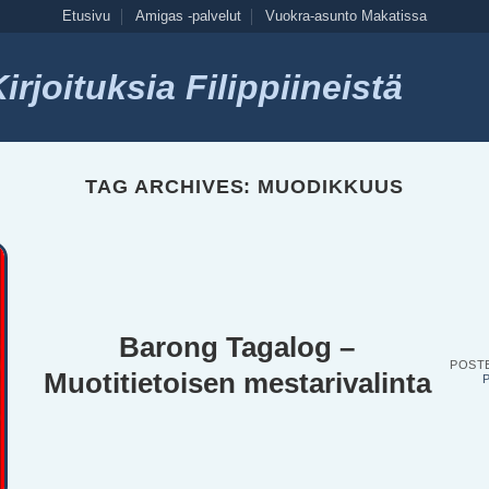
Etusivu
Amigas -palvelut
Vuokra-asunto Makatissa
rjoituksia Filippiineistä
TAG ARCHIVES:
MUODIKKUUS
Barong Tagalog –
POST
Muotitietoisen mestarivalinta
P