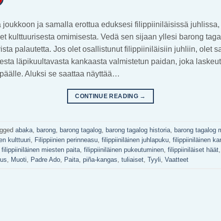
 joukkoon ja samalla erottua eduksesi filippiiniläisissä juhliss
set kulttuurisesta omimisesta. Vedä sen sijaan yllesi barong taga
sta palautetta. Jos olet osallistunut filippiiniläisiin juhliin, olet
sta läpikuultavasta kankaasta valmistetun paidan, joka laskeutuu
päälle. Aluksi se saattaa näyttää…
CONTINUE READING
→
agged
abaka
,
barong
,
barong tagalog
,
barong tagalog historia
,
barong tagalog m
ien kulttuuri
,
Filippiinien perinneasu
,
filippiiniläinen juhlapuku
,
filippiiniläinen k
,
filippiiniläinen miesten paita
,
filippiiniläinen pukeutuminen
,
filippiiniläiset häät
us
,
Muoti
,
Padre Ado
,
Paita
,
piña-kangas
,
tuliaiset
,
Tyyli
,
Vaatteet