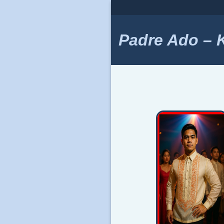
Skip
to
content
Padre Ado – Ki