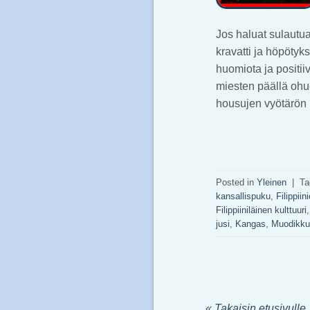
Jos haluat sulautua
kravatti ja höpötyk
huomiota ja positiivi
miesten päällä ohue
housujen vyötärön 
Posted in
Yleinen
|
T
kansallispuku
,
Filippiin
Filippiiniläinen kulttuuri
jusi
,
Kangas
,
Muodikku
« Takaisin etusivulle