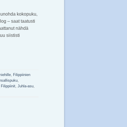
a, unohda kokopuku,
log – saat taatusti
 saattanut nähdä
 siististi
iehille
,
Filippiinien
ansallispuku
,
,
Filippiinit
,
Juhla-asu
,