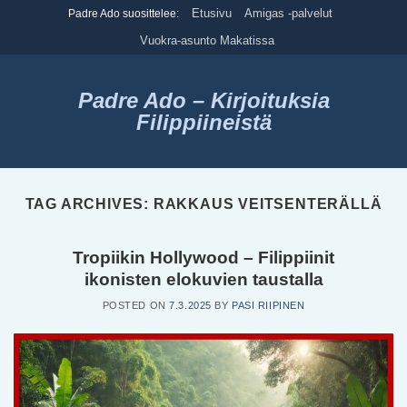
Skip
Etusivu
Amigas -palvelut
Padre Ado suosittelee:
to
Vuokra-asunto Makatissa
content
Padre Ado – Kirjoituksia
Filippiineistä
TAG ARCHIVES:
RAKKAUS VEITSENTERÄLLÄ
Tropiikin Hollywood – Filippiinit
ikonisten elokuvien taustalla
POSTED ON
7.3.2025
BY
PASI RIIPINEN