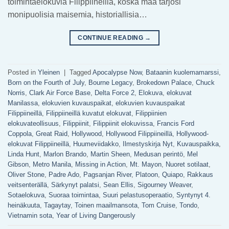
toimintaelokuvia Filippiineillä, koska maa tarjosi
monipuolisia maisemia, historiallisia…
CONTINUE READING
→
Posted in
Yleinen
|
Tagged
Apocalypse Now
,
Bataanin kuolemamarssi
,
Born on the Fourth of July
,
Bourne Legacy
,
Brokedown Palace
,
Chuck
Norris
,
Clark Air Force Base
,
Delta Force 2
,
Elokuva
,
elokuvat
Manilassa
,
elokuvien kuvauspaikat
,
elokuvien kuvauspaikat
Filippiineillä
,
Filippiineillä kuvatut elokuvat
,
Filippiinien
elokuvateollisuus
,
Filippiinit
,
Filippiinit elokuvissa
,
Francis Ford
Coppola
,
Great Raid
,
Hollywood
,
Hollywood Filippiineillä
,
Hollywood-
elokuvat Filippiineillä
,
Huumeviidakko
,
Ilmestyskirja Nyt
,
Kuvauspaikka
,
Linda Hunt
,
Marlon Brando
,
Martin Sheen
,
Medusan perintö
,
Mel
Gibson
,
Metro Manila
,
Missing in Action
,
Mt. Mayon
,
Nuoret sotilaat
,
Oliver Stone
,
Padre Ado
,
Pagsanjan River
,
Platoon
,
Quiapo
,
Rakkaus
veitsenterällä
,
Särkynyt palatsi
,
Sean Ellis
,
Sigourney Weaver
,
Sotaelokuva
,
Suoraa toimintaa
,
Suuri pelastusoperaatio
,
Syntynyt 4.
heinäkuuta
,
Tagaytay
,
Toinen maailmansota
,
Tom Cruise
,
Tondo
,
Vietnamin sota
,
Year of Living Dangerously