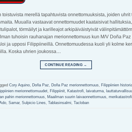
n toistuvista merellä tapahtuvista onnettomuuksista, joiden uhrit t
aita. Muualla vastaavat onnettomuudet kaataisivat hallituksia, 
tulipalot, törmäilyt ja karilleajot arkipäiväistyivät välinpitämät
ilman tuhoisin rauhanajan merionnettomuus kun M/V Doña Paz
aloi ja upposi Filippiineillä. Onnettomuudessa kuoli yli kolme 
cilla. Koska uhrien joukossa…
CONTINUE READING
→
agged
Cory Aquino
,
Doña Paz
,
Doña Paz merionnettomuus
,
Filippiinien histori
lippiinien merionnettomuudet
,
Filippiinit
,
Katastrofi
,
laivaturma
,
lauttaturvallisu
an pahin merionnettomuus
,
Maailman suurin laivaonnettomuus
,
merikatastrofi
 Ado
,
Samar
,
Sulpicio Lines
,
Tablasinsalmi
,
Tacloban