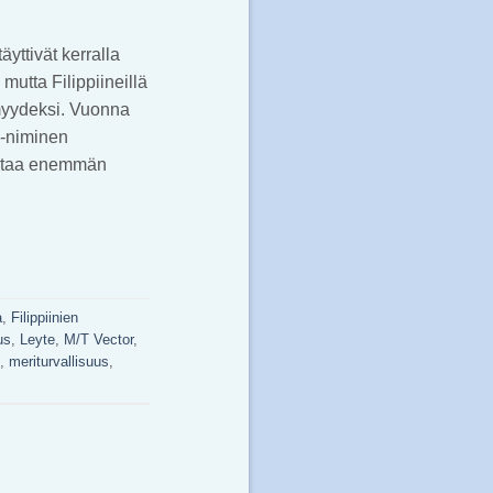
äyttivät kerralla
mutta Filippiineillä
tömyydeksi. Vuonna
 -niminen
kertaa enemmän
a
,
Filippiinien
us
,
Leyte
,
M/T Vector
,
,
meriturvallisuus
,