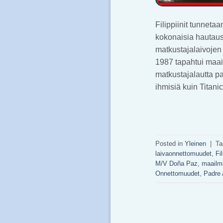
Filippiinit tunnetaa
kokonaisia hautausm
matkustajalaivojen 
1987 tapahtui maa
matkustajalautta p
ihmisiä kuin Titani
Posted in
Yleinen
|
T
laivaonnettomuudet
,
Fi
M/V Doña Paz
,
maailm
Onnettomuudet
,
Padre