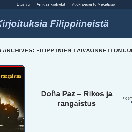
Etusivu
Amigas -palvelut
Vuokra-asunto Makatissa
rjoituksia Filippiineistä
G ARCHIVES:
FILIPPIINIEN LAIVAONNETTOMU
Doña Paz – Rikos ja
POS
rangaistus