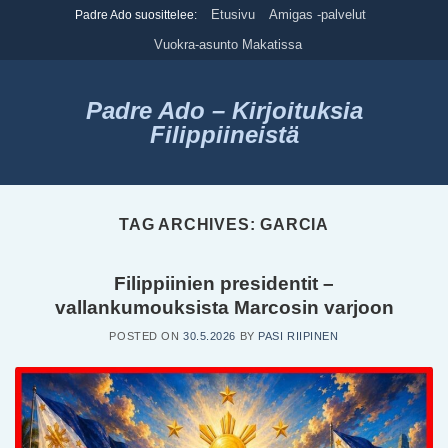
Skip
Etusivu
Amigas -palvelut
Padre Ado suosittelee:
to
Vuokra-asunto Makatissa
content
Padre Ado – Kirjoituksia
Filippiineistä
TAG ARCHIVES:
GARCIA
Filippiinien presidentit –
vallankumouksista Marcosin varjoon
POSTED ON
30.5.2026
BY
PASI RIIPINEN