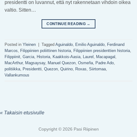
presidentti on luvannut, että nyt rakennetaan vihdoin oikea
valtio. Sitten…
CONTINUE READING
→
Posted in
Yleinen
|
Tagged
Aguinaldo
,
Emilio Aguinaldo
,
Ferdinand
Marcos
,
Filippiinien poliittinen historia
,
Filippiinien presidenttien historia
,
Filippiinit
,
Garcia
,
Historia
,
Kaakkois-Aasia
,
Laurel
,
Macapagal
,
MacArthur
,
Magsaysay
,
Manuel Quezon
,
Osmeña
,
Padre Ado
,
politiikka
,
Presidentti
,
Quezon
,
Quirino
,
Roxas
,
Siirtomaa
,
Vallankumous
« Takaisin etusivulle
Copyright © 2026 Pasi Riipinen