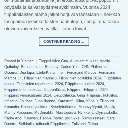
on muutamia tapahtumia ja hetkiä, jotka pitivät popcornit
pöydällä ja saivat sydämet sykkimään. Vuonna 2024
filippiiniläisten elämä jatkoi horjuvaa tanssiaan – herkkää
tasapainoa yksinkertaisten nautintojen, ilon ja aina läsnä
olevien vaikeuksien välillä – johon löivät…
CONTINUE READING
→
Posted in
Yleinen
|
Tagged
Alice Guo
,
Aluevaatimukset
,
Apollo
Quiboloy
,
Bensan hinta
,
Boracay
,
Carlos Yulo
,
CNN Philippines
,
Draama
,
Dua Lipa
,
Etelä-Kiinan meri
,
Ferdinand Marcos
,
Ferdinand
Marcos Jr.
,
Filippiinien matkailu
,
Filippiinien politiikka 2024
,
Filippiinien
talous
,
Filippiinien tapahtumat 2024
,
Filippiinien uutiset 2024
,
Filippiiniläinen elokuva
,
filippiiniläiset
,
Filippiinit
,
Filippiinit 2024
,
Filippiinit vuosikatsaus 2024
,
Geopolitiikka
,
Gilas Pilipinas
,
Ilotulitus
,
Inflaatio
,
Jollibee
,
Junaliikenne
,
Katastrofi
,
Kiina
,
Kiina ja Filippiinit
,
Komedia
,
Koripallojoukkue
,
Kyselytutkimus
,
Maanvyörymä
,
Manila
,
Manny Pacquiao
,
McDonald's
,
Muistopäivä
,
Nyrkkeily
,
Olympiakulta
,
Padre Ado
,
Palawan
,
People Power
,
politiikka
,
Rankkasateet
,
Sara
Duterte
,
Seikkailu
,
taifuunit Filippiineillä
,
Tulivuori
,
Tulvat
,