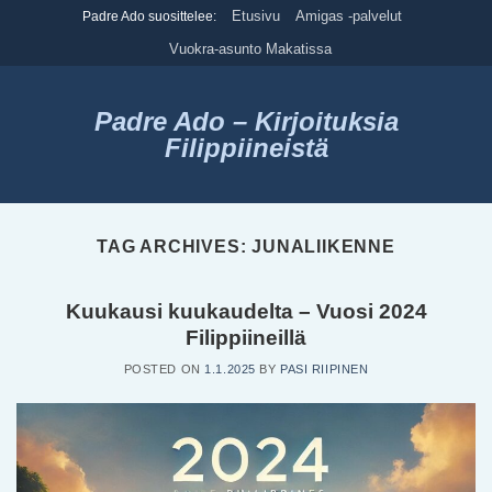
Skip
Etusivu
Amigas -palvelut
Padre Ado suosittelee:
to
Vuokra-asunto Makatissa
content
Padre Ado – Kirjoituksia
Filippiineistä
TAG ARCHIVES:
JUNALIIKENNE
Kuukausi kuukaudelta – Vuosi 2024
Filippiineillä
POSTED ON
1.1.2025
BY
PASI RIIPINEN