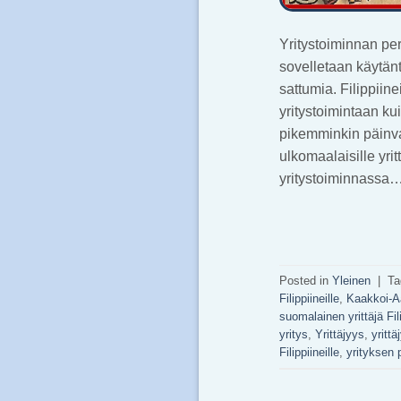
Yritystoiminnan per
sovelletaan käytän
sattumia. Filippiin
yritystoimintaan ku
pikemminkin päinvast
ulkomaalaisille yri
yritystoiminnassa
Posted in
Yleinen
|
T
Filippiineille
,
Kaakkoi-A
suomalainen yrittäjä Fili
yritys
,
Yrittäjyys
,
yrittä
Filippiineille
,
yrityksen 