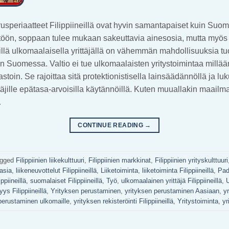
usperiaatteet Filippiineillä ovat hyvin samantapaiset kuin Suom
töön, soppaan tulee mukaan sakeuttavia ainesosia, mutta myös
eillä ulkomaalaisella yrittäjällä on vähemmän mahdollisuuksia tu
in Suomessa. Valtio ei tue ulkomaalaisten yritystoimintaa millään
oin. Se rajoittaa sitä protektionistisella lainsäädännöllä ja luku
ttäjille epätasa-arvoisilla käytännöillä. Kuten muuallakin maailm
…
CONTINUE READING
→
agged
Filippiinien liikekulttuuri
,
Filippiinien markkinat
,
Filippiinien yrityskulttuuri
asia
,
liikeneuvottelut Filippiineillä
,
Liiketoiminta
,
liiketoiminta Filippiineillä
,
Pad
ppiineillä
,
suomalaiset Filippiineillä
,
Työ
,
ulkomaalainen yrittäjä Filippiineillä
,
U
jyys Filippiineillä
,
Yrityksen perustaminen
,
yrityksen perustaminen Aasiaan
,
y
perustaminen ulkomaille
,
yrityksen rekisteröinti Filippiineillä
,
Yritystoiminta
,
yr