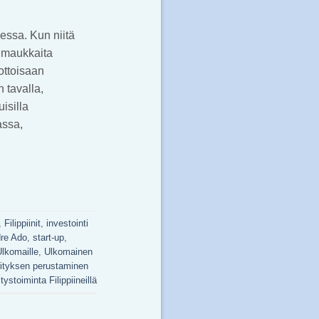
essa. Kun niitä
 maukkaita
ottoisaan
 tavalla,
isilla
assa,
,
Filippiinit
,
investointi
re Ado
,
start-up
,
lkomaille
,
Ulkomainen
rityksen perustaminen
itystoiminta Filippiineillä