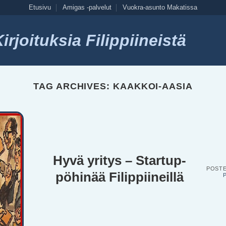
Etusivu
Amigas -palvelut
Vuokra-asunto Makatissa
rjoituksia Filippiineistä
TAG ARCHIVES:
KAAKKOI-AASIA
Hyvä yritys – Startup-
POST
pöhinää Filippiineillä