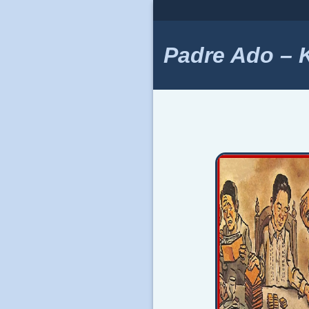
Skip
to
content
Padre Ado – Ki