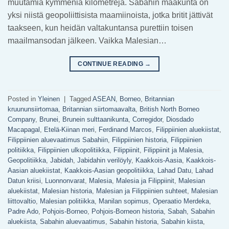
muutamia kymmeniä kilometrejä. Sabahin maakunta on
yksi niistä geopoliittisista maamiinoista, jotka britit jättivät
taakseen, kun heidän valtakuntansa purettiin toisen
maailmansodan jälkeen. Vaikka Malesian…
CONTINUE READING
→
Posted in
Yleinen
|
Tagged
ASEAN
,
Borneo
,
Britannian
kruununsiirtomaa
,
Britannian siirtomaavalta
,
British North Borneo
Company
,
Brunei
,
Brunein sulttaanikunta
,
Corregidor
,
Diosdado
Macapagal
,
Etelä-Kiinan meri
,
Ferdinand Marcos
,
Filippiinien aluekiistat
,
Filippiinien aluevaatimus Sabahiin
,
Filippiinien historia
,
Filippiinien
politiikka
,
Filippiinien ulkopolitiikka
,
Filippiinit
,
Filippiinit ja Malesia
,
Geopolitiikka
,
Jabidah
,
Jabidahin verilöyly
,
Kaakkois-Aasia
,
Kaakkois-
Aasian aluekiistat
,
Kaakkois-Aasian geopolitiikka
,
Lahad Datu
,
Lahad
Datun kriisi
,
Luonnonvarat
,
Malesia
,
Malesia ja Filippiinit
,
Malesian
aluekiistat
,
Malesian historia
,
Malesian ja Filippiinien suhteet
,
Malesian
liittovaltio
,
Malesian politiikka
,
Manilan sopimus
,
Operaatio Merdeka
,
Padre Ado
,
Pohjois-Borneo
,
Pohjois-Borneon historia
,
Sabah
,
Sabahin
aluekiista
,
Sabahin aluevaatimus
,
Sabahin historia
,
Sabahin kiista
,