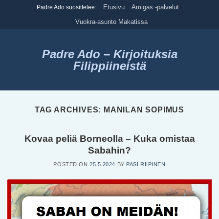
Skip
Etusivu
Amigas -palvelut
Padre Ado suosittelee:
to
Vuokra-asunto Makatissa
content
Padre Ado – Kirjoituksia
Filippiineistä
TAG ARCHIVES:
MANILAN SOPIMUS
Kovaa peliä Borneolla – Kuka omistaa
Sabahin?
POSTED ON
25.5.2024
BY
PASI RIIPINEN