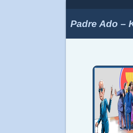
Skip
to
content
Padre Ado – Ki