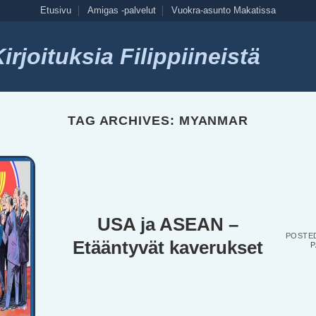
Etusivu
Amigas -palvelut
Vuokra-asunto Makatissa
rjoituksia Filippiineistä
TAG ARCHIVES:
MYANMAR
USA ja ASEAN –
POSTE
Etääntyvät kaverukset
P