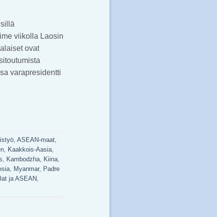
sillä
me viikolla Laosin
laiset ovat
sitoutumista
a varapresidentti
istyö
,
ASEAN-maat
,
en
,
Kaakkois-Aasia
,
s
,
Kambodzha
,
Kiina
,
esia
,
Myanmar
,
Padre
lat ja ASEAN
,