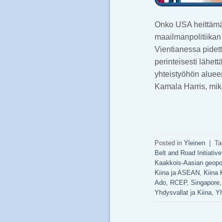
Onko USA heittämäs
maailmanpolitiikan
Vientianessa pidet
perinteisesti lähet
yhteistyöhön aluee
Kamala Harris, mik
Posted in
Yleinen
|
Ta
Belt and Road Initiative
Kaakkois-Aasian geopol
Kiina ja ASEAN
,
Kiina
Ado
,
RCEP
,
Singapore
Yhdysvallat ja Kiina
,
Yh