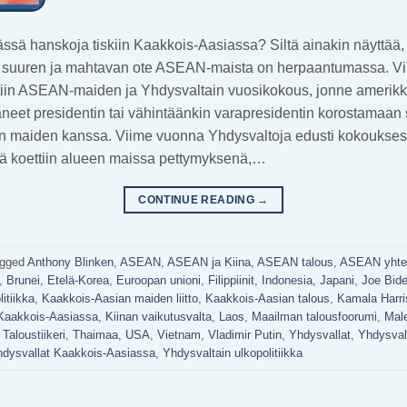
sä hanskoja tiskiin Kaakkois-Aasiassa? Siltä ainakin näyttää, 
 suuren ja mahtavan ote ASEAN-maista on herpaantumassa. Vii
tiin ASEAN-maiden ja Yhdysvaltain vuosikokous, jonne amerikka
täneet presidentin tai vähintäänkin varapresidentin korostamaan 
n maiden kanssa. Viime vuonna Yhdysvaltoja edusti kokouksess
ä koettiin alueen maissa pettymyksenä,…
CONTINUE READING
→
gged
Anthony Blinken
,
ASEAN
,
ASEAN ja Kiina
,
ASEAN talous
,
ASEAN yhte
,
Brunei
,
Etelä-Korea
,
Euroopan unioni
,
Filippiinit
,
Indonesia
,
Japani
,
Joe Bid
itiikka
,
Kaakkois-Aasian maiden liitto
,
Kaakkois-Aasian talous
,
Kamala Harri
 Kaakkois-Aasiassa
,
Kiinan vaikutusvalta
,
Laos
,
Maailman talousfoorumi
,
Mal
,
Taloustiikeri
,
Thaimaa
,
USA
,
Vietnam
,
Vladimir Putin
,
Yhdysvallat
,
Yhdysval
dysvallat Kaakkois-Aasiassa
,
Yhdysvaltain ulkopolitiikka