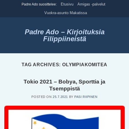
Skip
Etusivu
Amigas -palvelut
Padre Ado suosittelee:
to
Vuokra-asunto Makatissa
content
Padre Ado – Kirjoituksia
Filippiineistä
TAG ARCHIVES:
OLYMPIAKOMITEA
Tokio 2021 – Bobya, Sporttia ja
Tsemppistä
POSTED ON
25.7.2021
BY
PASI RIIPINEN