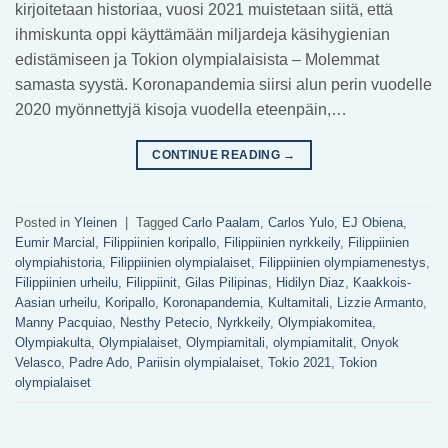
kirjoitetaan historiaa, vuosi 2021 muistetaan siitä, että
ihmiskunta oppi käyttämään miljardeja käsihygienian
edistämiseen ja Tokion olympialaisista – Molemmat
samasta syystä. Koronapandemia siirsi alun perin vuodelle
2020 myönnettyjä kisoja vuodella eteenpäin,…
CONTINUE READING
→
Posted in
Yleinen
|
Tagged
Carlo Paalam
,
Carlos Yulo
,
EJ Obiena
,
Eumir Marcial
,
Filippiinien koripallo
,
Filippiinien nyrkkeily
,
Filippiinien
olympiahistoria
,
Filippiinien olympialaiset
,
Filippiinien olympiamenestys
,
Filippiinien urheilu
,
Filippiinit
,
Gilas Pilipinas
,
Hidilyn Diaz
,
Kaakkois-
Aasian urheilu
,
Koripallo
,
Koronapandemia
,
Kultamitali
,
Lizzie Armanto
,
Manny Pacquiao
,
Nesthy Petecio
,
Nyrkkeily
,
Olympiakomitea
,
Olympiakulta
,
Olympialaiset
,
Olympiamitali
,
olympiamitalit
,
Onyok
Velasco
,
Padre Ado
,
Pariisin olympialaiset
,
Tokio 2021
,
Tokion
olympialaiset