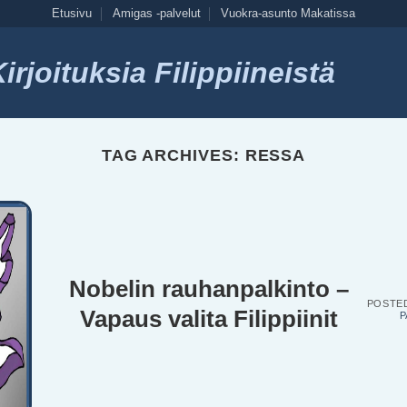
Etusivu
Amigas -palvelut
Vuokra-asunto Makatissa
rjoituksia Filippiineistä
TAG ARCHIVES:
RESSA
Nobelin rauhanpalkinto –
POSTE
Vapaus valita Filippiinit
P