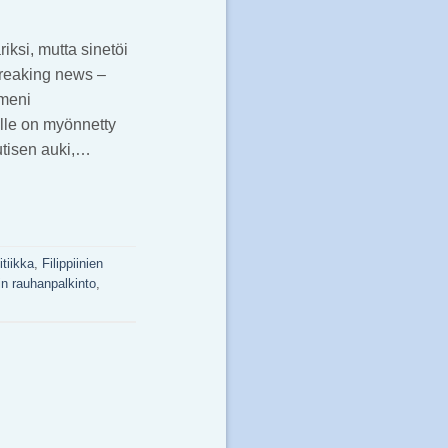
iksi, mutta sinetöi
breaking news –
 meni
elle on myönnetty
utisen auki,…
itiikka
,
Filippiinien
in rauhanpalkinto
,