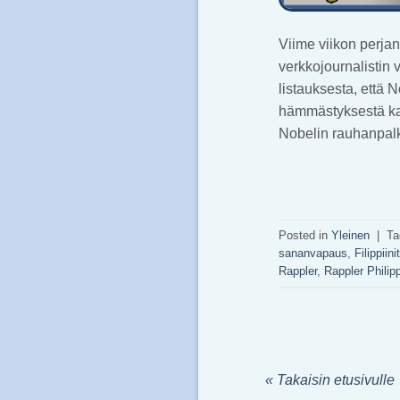
Viime viikon perjan
verkkojournalistin
listauksesta, että 
hämmästyksestä kahv
Nobelin rauhanpalk
Posted in
Yleinen
|
T
sananvapaus
,
Filippiinit
Rappler
,
Rappler Philip
« Takaisin etusivulle