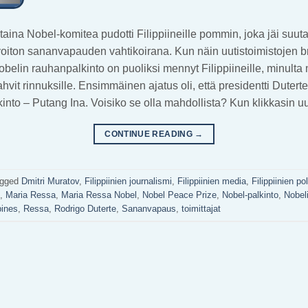
taina Nobel-komitea pudotti Filippiineille pommin, joka jäi suutar
 voiton sananvapauden vahtikoirana. Kun näin uutistoimistojen 
Nobelin rauhanpalkinto on puoliksi mennyt Filippiineille, minulta
it rinnuksille. Ensimmäinen ajatus oli, että presidentti Dutert
into – Putang Ina. Voisiko se olla mahdollista? Kun klikkasin u
CONTINUE READING
→
agged
Dmitri Muratov
,
Filippiinien journalismi
,
Filippiinien media
,
Filippiinien pol
,
Maria Ressa
,
Maria Ressa Nobel
,
Nobel Peace Prize
,
Nobel-palkinto
,
Nobel
pines
,
Ressa
,
Rodrigo Duterte
,
Sananvapaus
,
toimittajat