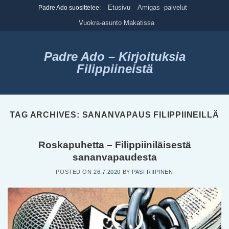
Skip
Etusivu
Amigas -palvelut
Padre Ado suosittelee:
to
Vuokra-asunto Makatissa
content
Padre Ado – Kirjoituksia
Filippiineistä
TAG ARCHIVES:
SANANVAPAUS FILIPPIINEILLÄ
Roskapuhetta – Filippiiniläisestä
sananvapaudesta
POSTED ON
26.7.2020
BY
PASI RIIPINEN