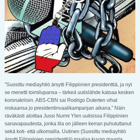
”Suosittu mediayhtiö ärsytti Filippiinien presidenttiä, ja nyt
se menetti toimilupansa – tärkeä uutislähde katoaa kesken
koronakriisin. ABS-CBN sai Rodrigo Duterten vihat
niskaansa jo presidentinvaalikampanjan aikana.” Näin
räväkästi aloittaa Jussi Nurmi Ylen uutisissa Filippiinien
sanavapaudesta, jonka tila on jälleen kerran puhututtanut
sekä koti- että ulkomailla. Uutinen (Suosittu mediayhtiö
ärsytti Filippiinien presidenttiä) maalaa kuvan maasta,