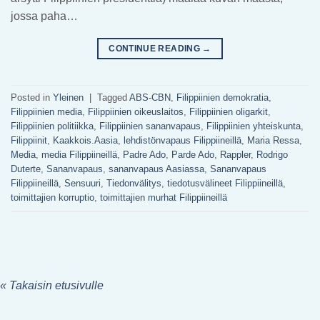
jossa paha…
CONTINUE READING
→
Posted in
Yleinen
|
Tagged
ABS-CBN
,
Filippiinien demokratia
,
Filippiinien media
,
Filippiinien oikeuslaitos
,
Filippiinien oligarkit
,
Filippiinien politiikka
,
Filippiinien sananvapaus
,
Filippiinien yhteiskunta
,
Filippiinit
,
Kaakkois.Aasia
,
lehdistönvapaus Filippiineillä
,
Maria Ressa
,
Media
,
media Filippiineillä
,
Padre Ado
,
Parde Ado
,
Rappler
,
Rodrigo
Duterte
,
Sananvapaus
,
sananvapaus Aasiassa
,
Sananvapaus
Filippiineillä
,
Sensuuri
,
Tiedonvälitys
,
tiedotusvälineet Filippiineillä
,
toimittajien korruptio
,
toimittajien murhat Filippiineillä
« Takaisin etusivulle