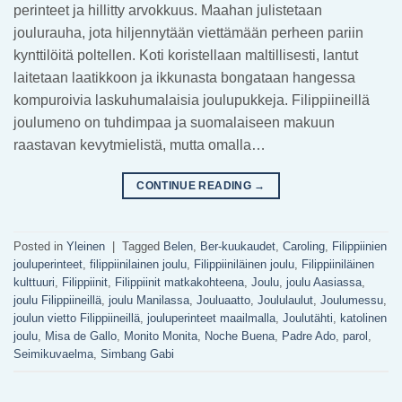
perinteet ja hillitty arvokkuus. Maahan julistetaan
joulurauha, jota hiljennytään viettämään perheen pariin
kynttilöitä poltellen. Koti koristellaan maltillisesti, lantut
laitetaan laatikkoon ja ikkunasta bongataan hangessa
kompuroivia laskuhumalaisia joulupukkeja. Filippiineillä
joulumeno on tuhdimpaa ja suomalaiseen makuun
raastavan kevytmielistä, mutta omalla…
CONTINUE READING
→
Posted in
Yleinen
|
Tagged
Belen
,
Ber-kuukaudet
,
Caroling
,
Filippiinien
jouluperinteet
,
filippiinilainen joulu
,
Filippiiniläinen joulu
,
Filippiiniläinen
kulttuuri
,
Filippiinit
,
Filippiinit matkakohteena
,
Joulu
,
joulu Aasiassa
,
joulu Filippiineillä
,
joulu Manilassa
,
Jouluaatto
,
Joululaulut
,
Joulumessu
,
joulun vietto Filippiineillä
,
jouluperinteet maailmalla
,
Joulutähti
,
katolinen
joulu
,
Misa de Gallo
,
Monito Monita
,
Noche Buena
,
Padre Ado
,
parol
,
Seimikuvaelma
,
Simbang Gabi