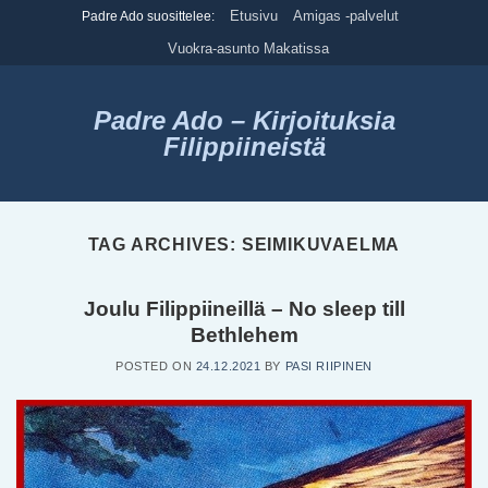
Skip
Etusivu
Amigas -palvelut
Padre Ado suosittelee:
to
Vuokra-asunto Makatissa
content
Padre Ado – Kirjoituksia
Filippiineistä
TAG ARCHIVES:
SEIMIKUVAELMA
Joulu Filippiineillä – No sleep till
Bethlehem
POSTED ON
24.12.2021
BY
PASI RIIPINEN