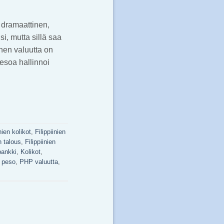
: dramaattinen,
i, mutta sillä saa
inen valuutta on
Pesoa hallinnoi
inien kolikot
,
Filippiinien
n talous
,
Filippiinien
ankki
,
Kolikot
,
e peso
,
PHP valuutta
,