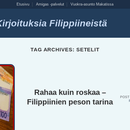
Etusivu
Amigas -palvelut
Vuokra-asunto Makatissa
rjoituksia Filippiineistä
TAG ARCHIVES:
SETELIT
Rahaa kuin roskaa –
POST
Filippiinien peson tarina