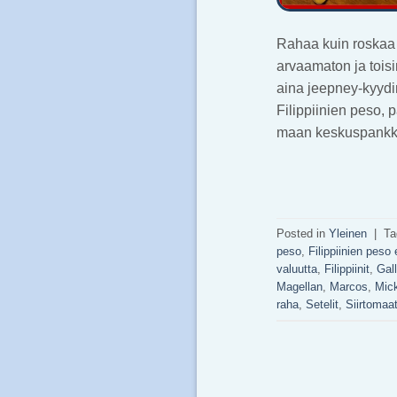
Rahaa kuin roskaa –
arvaamaton ja toisi
aina jeepney-kyydin
Filippiinien peso, 
maan keskuspank
Posted in
Yleinen
|
T
peso
,
Filippiinien peso 
valuutta
,
Filippiinit
,
Gal
Magellan
,
Marcos
,
Mic
raha
,
Setelit
,
Siirtomaa