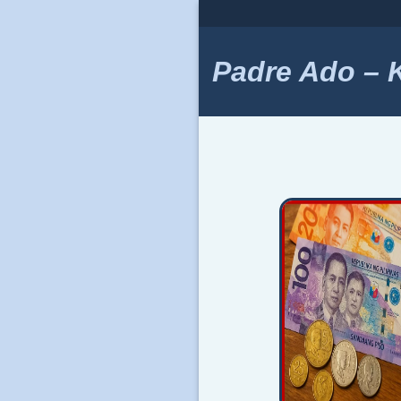
Skip
to
content
Padre Ado – Ki