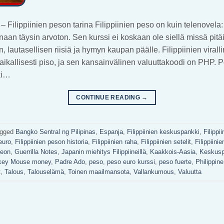
 Filippiinien peson tarina Filippiinien peso on kuin telenovela
naan täysin arvoton. Sen kurssi ei koskaan ole siellä missä pitäis
, lautasellisen riisiä ja hymyn kaupan päälle. Filippiinien virall
paikallisesti piso, ja sen kansainvälinen valuuttakoodi on PHP. 
ki…
CONTINUE READING
→
agged
Bangko Sentral ng Pilipinas
,
Espanja
,
Filippiinien keskuspankki
,
Filippi
euro
,
Filippiinien peson historia
,
Filippiinien raha
,
Filippiinien setelit
,
Filippiinie
leon
,
Guerrilla Notes
,
Japanin miehitys Filippiineillä
,
Kaakkois-Aasia
,
Keskusp
key Mouse money
,
Padre Ado
,
peso
,
peso euro kurssi
,
peso fuerte
,
Philippin
t
,
Talous
,
Talouselämä
,
Toinen maailmansota
,
Vallankumous
,
Valuutta