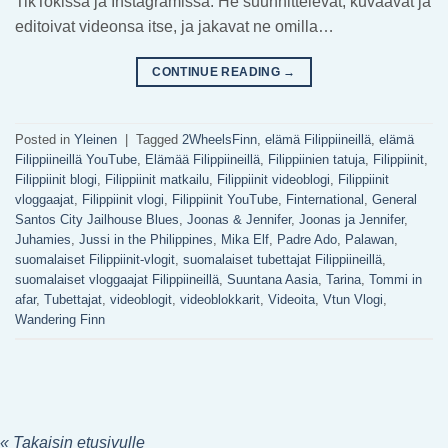
TikTokissa ja Instagramissa. He suunnittelevat, kuvaavat ja
editoivat videonsa itse, ja jakavat ne omilla…
CONTINUE READING
→
Posted in
Yleinen
|
Tagged
2WheelsFinn
,
elämä Filippiineillä
,
elämä
Filippiineillä YouTube
,
Elämää Filippiineillä
,
Filippiinien tatuja
,
Filippiinit
,
Filippiinit blogi
,
Filippiinit matkailu
,
Filippiinit videoblogi
,
Filippiinit
vloggaajat
,
Filippiinit vlogi
,
Filippiinit YouTube
,
Finternational
,
General
Santos City Jailhouse Blues
,
Joonas & Jennifer
,
Joonas ja Jennifer
,
Juhamies
,
Jussi in the Philippines
,
Mika Elf
,
Padre Ado
,
Palawan
,
suomalaiset Filippiinit-vlogit
,
suomalaiset tubettajat Filippiineillä
,
suomalaiset vloggaajat Filippiineillä
,
Suuntana Aasia
,
Tarina
,
Tommi in
afar
,
Tubettajat
,
videoblogit
,
videoblokkarit
,
Videoita
,
Vtun Vlogi
,
Wandering Finn
« Takaisin etusivulle