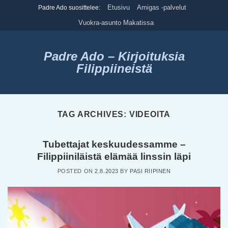
Skip
Etusivu
Amigas -palvelut
Padre Ado suosittelee:
to
Vuokra-asunto Makatissa
content
Padre Ado – Kirjoituksia
Filippiineistä
TAG ARCHIVES:
VIDEOITA
Tubettajat keskuudessamme –
Filippiiniläistä elämää linssin läpi
POSTED ON
2.8.2023
BY
PASI RIIPINEN