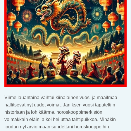
Viime lauantaina vaihtui kiinalainen vuosi ja maailmaa
hallitsevat nyt uudet voimat. Jäniksen vuosi taputeltiin
historiaan ja lohikäärme, horoskooppimerkistön
voimakkain eläin, alkoi heiluttaa tahtipuikkoa. Minäkin
joudun nyt arvioimaan suhdettani horoskooppeihin.