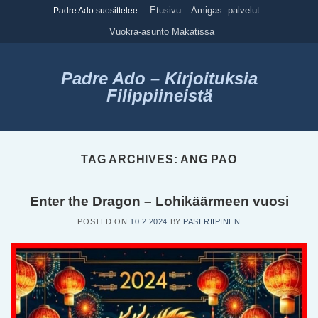
Skip
Etusivu
Amigas -palvelut
Padre Ado suosittelee:
to
Vuokra-asunto Makatissa
content
Padre Ado – Kirjoituksia
Filippiineistä
TAG ARCHIVES:
ANG PAO
Enter the Dragon – Lohikäärmeen vuosi
POSTED ON
10.2.2024
BY
PASI RIIPINEN