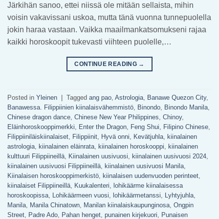
Järkihän sanoo, ettei niissä ole mitään sellaista, mihin
voisin vakavissani uskoa, mutta tänä vuonna tunnepuolella
jokin haraa vastaan. Vaikka maailmankatsomukseni rajaa
kaikki horoskoopit tukevasti viihteen puolelle,…
CONTINUE READING
→
Posted in
Yleinen
|
Tagged
ang pao
,
Astrologia
,
Banawe Quezon City
,
Banawessa. Filippiinien kiinalaisvähemmistö
,
Binondo
,
Binondo Manila
,
Chinese dragon dance
,
Chinese New Year Philippines
,
Chinoy
,
Eläinhoroskooppimerkki
,
Enter the Dragon
,
Feng Shui
,
Filipino Chinese
,
Filippiiniläiskiinalaiset
,
Filippiinit
,
Hyvä onni
,
Kevätjuhla
,
kiinalainen
astrologia
,
kiinalainen eläinrata
,
kiinalainen horoskooppi
,
kiinalainen
kulttuuri Filippiineillä
,
Kiinalainen uusivuosi
,
kiinalainen uusivuosi 2024
,
kiinalainen uusivuosi Filippiineillä
,
kiinalainen uusivuosi Manila
,
Kiinalaisen horoskooppimerkistö
,
kiinalaisen uudenvuoden perinteet
,
kiinalaiset Filippiineillä
,
Kuukalenteri
,
lohikäärme kiinalaisessa
horoskoopissa
,
Lohikäärmeen vuosi
,
lohikäärmetanssi
,
Lyhtyjuhla
,
Manila
,
Manila Chinatown
,
Manilan kiinalaiskaupunginosa
,
Ongpin
Street
,
Padre Ado
,
Pahan henget
,
punainen kirjekuori
,
Punaisen