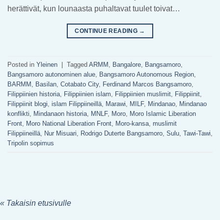
herättivät, kun lounaasta puhaltavat tuulet toivat…
CONTINUE READING
→
Posted in
Yleinen
|
Tagged
ARMM
,
Bangalore
,
Bangsamoro
,
Bangsamoro autonominen alue
,
Bangsamoro Autonomous Region
,
BARMM
,
Basilan
,
Cotabato City
,
Ferdinand Marcos Bangsamoro
,
Filippiinien historia
,
Filippiinien islam
,
Filippiinien muslimit
,
Filippiinit
,
Filippiinit blogi
,
islam Filippiineillä
,
Marawi
,
MILF
,
Mindanao
,
Mindanao
konflikti
,
Mindanaon historia
,
MNLF
,
Moro
,
Moro Islamic Liberation
Front
,
Moro National Liberation Front
,
Moro-kansa
,
muslimit
Filippiineillä
,
Nur Misuari
,
Rodrigo Duterte Bangsamoro
,
Sulu
,
Tawi-Tawi
,
Tripolin sopimus
« Takaisin etusivulle