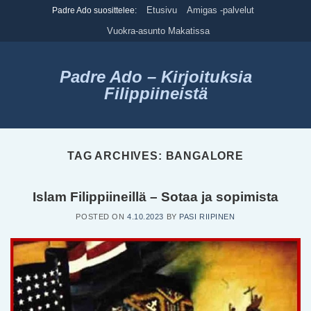
Skip
Etusivu
Amigas -palvelut
Padre Ado suosittelee:
to
Vuokra-asunto Makatissa
content
Padre Ado – Kirjoituksia
Filippiineistä
TAG ARCHIVES:
BANGALORE
Islam Filippiineillä – Sotaa ja sopimista
POSTED ON
4.10.2023
BY
PASI RIIPINEN