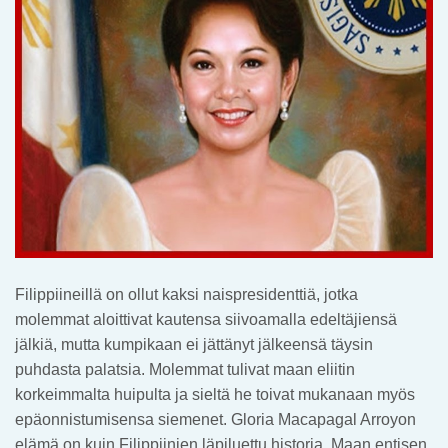
Filippiineillä on ollut kaksi naispresidenttiä, jotka
molemmat aloittivat kautensa siivoamalla edeltäjiensä
jälkiä, mutta kumpikaan ei jättänyt jälkeensä täysin
puhdasta palatsia. Molemmat tulivat maan eliitin
korkeimmalta huipulta ja sieltä he toivat mukanaan myös
epäonnistumisensa siemenet. Gloria Macapagal Arroyon
elämä on kuin Filippiinien läpiluettu historia. Maan entisen