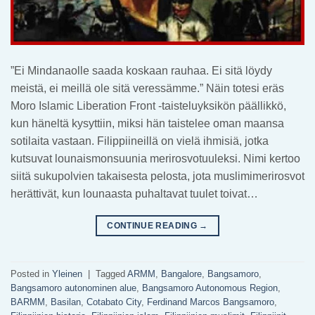
”Ei Mindanaolle saada koskaan rauhaa. Ei sitä löydy
meistä, ei meillä ole sitä veressämme.” Näin totesi eräs
Moro Islamic Liberation Front -taisteluyksikön päällikkö,
kun häneltä kysyttiin, miksi hän taistelee oman maansa
sotilaita vastaan. Filippiineillä on vielä ihmisiä, jotka
kutsuvat lounaismonsuunia merirosvotuuleksi. Nimi kertoo
siitä sukupolvien takaisesta pelosta, jota muslimimerirosvot
herättivät, kun lounaasta puhaltavat tuulet toivat…
CONTINUE READING
→
Posted in
Yleinen
|
Tagged
ARMM
,
Bangalore
,
Bangsamoro
,
Bangsamoro autonominen alue
,
Bangsamoro Autonomous Region
,
BARMM
,
Basilan
,
Cotabato City
,
Ferdinand Marcos Bangsamoro
,