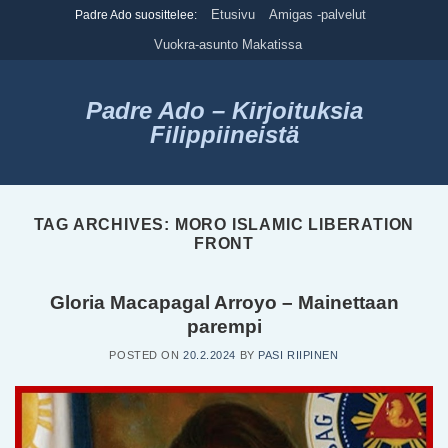
Skip
Etusivu
Amigas -palvelut
Padre Ado suosittelee:
to
Vuokra-asunto Makatissa
content
Padre Ado – Kirjoituksia
Filippiineistä
TAG ARCHIVES:
MORO ISLAMIC LIBERATION
FRONT
Gloria Macapagal Arroyo – Mainettaan
parempi
POSTED ON
20.2.2024
BY
PASI RIIPINEN