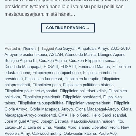
presidentin tyttärenä hänellä oli valaistu polku politiikan
mestaruussarjaan, mistä hänet…
CONTINUE READING
→
Posted in
Yleinen
|
Tagged
Abu Sayyaf
,
Ampatuan
,
Arroyo 2001–2010
,
Arroyon presidenttikausi
,
ASEAN
,
Ateneo de Manila
,
Benigno Aquino
,
Benigno Aquino III
,
Corazon Aquino
,
Corazon Filippiinien senaatti
,
Diosdado Macapagal
,
EDSA II
,
EDSA III
,
Ferdinand Marcos
,
Filippiinien
edustainhuone
,
Filippiinien edustajainhuone
,
Filippiinien entinen
presidentti
,
Filippiinien kongressi
,
Filippiinien korruptio
,
Filippiinien
naispresidentti
,
Filippiinien peso
,
Filippiinien poliittinen historia
,
Filippiinien poliittiset dynastiat
,
Filippiinien poliittiset kriisit
,
Filippiinien
politiikka
,
Filippiinien presidentit
,
Filippiinien presidentti
,
Filippiinien
talous
,
Filippiinien talouspolitiikka
,
Filippiinien varapresidentti
,
Filippiinit
,
Gloria Arroyo
,
Gloria Macapagal Arroyo
,
Gloria Macapagal-Arroyo
,
Gloria
Macapagal-Arroyo presidentti
,
GMA
,
Hello Garci
,
Hello Garci scandal
,
Jose Miguel Arroyo
,
Joseph Estrada
,
Kaakkois-Aasian maiden liitto
,
Lakas-CMD
,
Leila de Lima
,
Manila
,
Moro Islamic Liberation Front
,
New
People’s Army
,
Oakwood mutiny
,
Oakwoodin kapina
,
Padre Ado
,