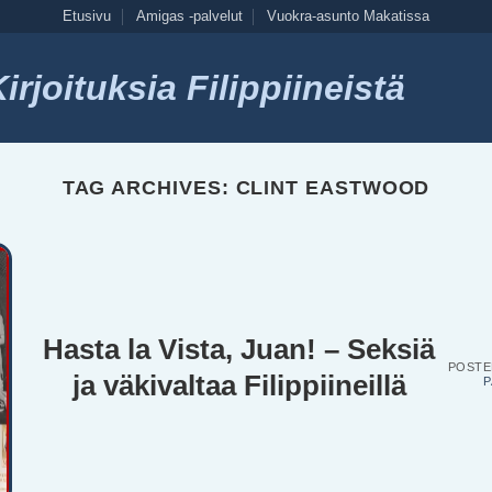
Etusivu
Amigas -palvelut
Vuokra-asunto Makatissa
rjoituksia Filippiineistä
TAG ARCHIVES:
CLINT EASTWOOD
Hasta la Vista, Juan! – Seksiä
POST
ja väkivaltaa Filippiineillä
P