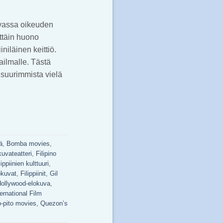
uvassa oikeuden
ttäin huono
niläinen keittiö.
ilmalle. Tästä
 suurimmista vielä
ä
,
Bomba movies
,
kuvateatteri
,
Filipino
lippiinien kulttuuri
,
lokuvat
,
Filippiinit
,
Gil
ollywood-elokuva
,
ernational Film
o-pito movies
,
Quezon’s