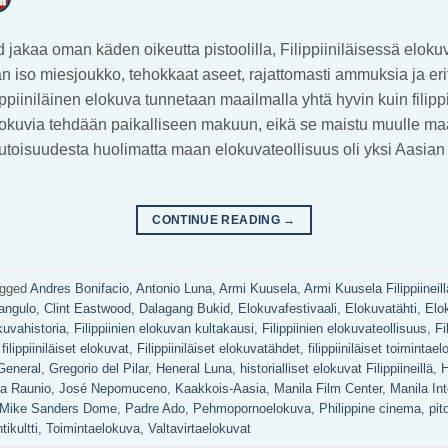
 jakaa oman käden oikeutta pistoolilla, Filippiiniläisessä elok
n iso miesjoukko, tehokkaat aseet, rajattomasti ammuksia ja eri
piiniläinen elokuva tunnetaan maailmalla yhtä hyvin kuin filippii
okuvia tehdään paikalliseen makuun, eikä se maistu muulle maa
tikutoisuudesta huolimatta maan elokuvateollisuus oli yksi Aasian
CONTINUE READING
→
gged
Andres Bonifacio
,
Antonio Luna
,
Armi Kuusela
,
Armi Kuusela Filippiineill
angulo
,
Clint Eastwood
,
Dalagang Bukid
,
Elokuvafestivaali
,
Elokuvatähti
,
Elo
okuvahistoria
,
Filippiinien elokuvan kultakausi
,
Filippiinien elokuvateollisuus
,
Fi
,
filippiiniläiset elokuvat
,
Filippiiniläiset elokuvatähdet
,
filippiiniläiset toimintae
General
,
Gregorio del Pilar
,
Heneral Luna
,
historialliset elokuvat Filippiineillä
,
H
a Raunio
,
José Nepomuceno
,
Kaakkois-Aasia
,
Manila Film Center
,
Manila Int
Mike Sanders Dome
,
Padre Ado
,
Pehmopornoelokuva
,
Philippine cinema
,
pit
tikultti
,
Toimintaelokuva
,
Valtavirtaelokuvat