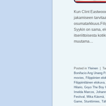
Kun Clint Eastwood
jakamiseen tarvitaa
osumatarkkuus.Filip
Syykin on sama, el
itseriittoisesta ko
muutama…
Posted in
Yleinen
|
Ta
Bonifacio Ang Unang P
movies
,
Filippiinien el
Filippiiniläinen elokuva
Hilario
,
Goyo The Boy 
Imelda Marcos
,
Johann
Festival
,
Mika Käsmä
,
Game
,
Stunttimies
,
Täh