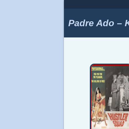
Skip
to
content
Padre Ado – Ki