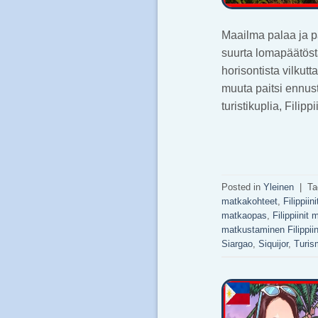
Maailma palaa ja p
suurta lomapäätöstä
horisontista vilkut
muuta paitsi ennust
turistikuplia, Filip
Posted in
Yleinen
|
T
matkakohteet
,
Filippiini
matkaopas
,
Filippiinit 
matkustaminen Filippiin
Siargao
,
Siquijor
,
Turis