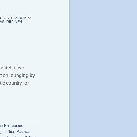
ED ON
11.3.2025
BY
ASI RIIPINEN
e definitive
ation lounging by
ic country for
he Philippines
,
,
El Nido Palawan
,