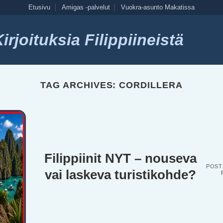
Etusivu
Amigas -palvelut
Vuokra-asunto Makatissa
rjoituksia Filippiineistä
TAG ARCHIVES:
CORDILLERA
Filippiinit NYT – nouseva
POST
vai laskeva turistikohde?