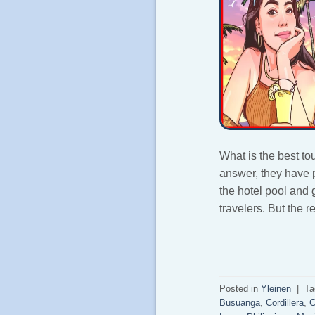
What is the best to
answer, they have p
the hotel pool and 
travelers. But the r
Posted in
Yleinen
|
T
Busuanga
,
Cordillera
,
C