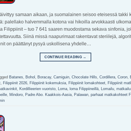
äivittyy samaan aikaan, ja suomalainen seisoo eteisessä takk
: palellako halvemmalla kotona vai hikoilla arvokkaasti ulkomai
taa Filippiinit – tuo 7 641 saaren muodostama sekava sinfonia, j
ettavuutta. Siinä missä naapurimaat rakentavat steriilejä, algorit
piinit on päättänyt pysyä uskollisena yhdelle…
CONTINUE READING
→
agged
Batanes
,
Bohol
,
Boracay
,
Camiguin
,
Chocolate Hills
,
Cordillera
,
Coron
,
t
,
Filippiinit 2026
,
Filippiinit kokemuksia
,
Filippiinit lomakohteet
,
Filippiinit ma
matkavinkit
,
Kordillieerien vuoristo
,
Loma
,
loma Filippiineillä
,
Lomailu
,
matkailu
eille
,
Mindoro
,
Padre Abo. Kaakkois-Aasia
,
Palawan
,
parhaat matkakohteet Fil
min