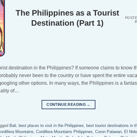
The Philippines as a Tourist
POST
Destination (Part 1)
P
urist destination in the Philippines? If someone claims to know th
robably never been to the country or have spent the entire vac
googling other options. In many ways, the Philippines is a fantast
eality of…
CONTINUE READING
→
agged
Bali
,
best places to visit in the Philippines
,
best tourist destinations in t
ordillera Mountains
,
Cordillera Mountains Philippines
,
Coron Palawan
,
El Nido