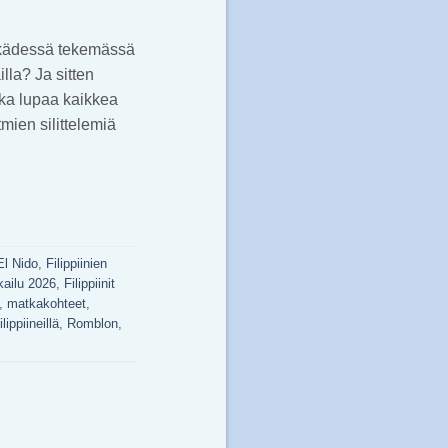
i kädessä tekemässä
lla? Ja sitten
oka lupaa kaikkea
mien silittelemiä
El Nido
,
Filippiinien
tkailu 2026
,
Filippiinit
,
matkakohteet
,
ippiineillä
,
Romblon
,