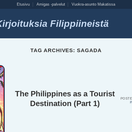
Etusivu
Amigas -palvelut
Vuokra-asunto Makatissa
rjoituksia Filippiineistä
TAG ARCHIVES:
SAGADA
The Philippines as a Tourist
POST
Destination (Part 1)
P