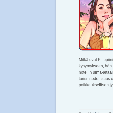
Mitkä ovat Filippii
kysymykseen, hän e
hotellin uima-altaa
turismitodellisuus 
poikkeuksellisen jy