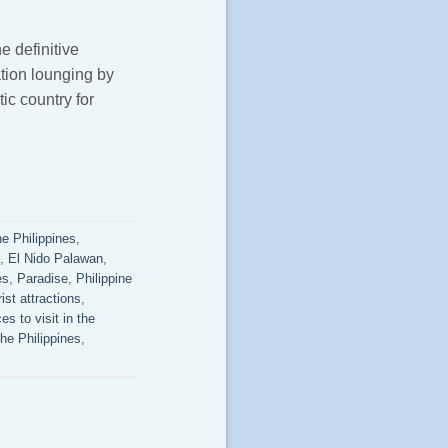
e definitive
ation lounging by
ic country for
he Philippines
,
,
El Nido Palawan
,
es
,
Paradise
,
Philippine
ist attractions
,
es to visit in the
the Philippines
,