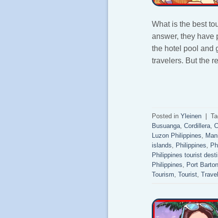
What is the best to
answer, they have p
the hotel pool and 
travelers. But the r
Posted in
Yleinen
|
T
Busuanga
,
Cordillera
,
C
Luzon Philippines
,
Mani
islands
,
Philippines
,
Ph
Philippines tourist dest
Philippines
,
Port Barto
Tourism
,
Tourist
,
Travel