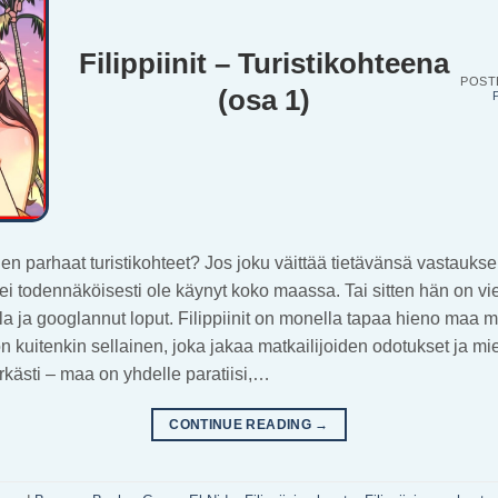
Filippiinit – Turistikohteena
POST
(osa 1)
nien parhaat turistikohteet? Jos joku väittää tietävänsä vastauks
i todennäköisesti ole käynyt koko maassa. Tai sitten hän on vi
lla ja googlannut loput. Filippiinit on monella tapaa hieno maa ma
on kuitenkin sellainen, joka jakaa matkailijoiden odotukset ja mie
rkästi – maa on yhdelle paratiisi,…
CONTINUE READING
→