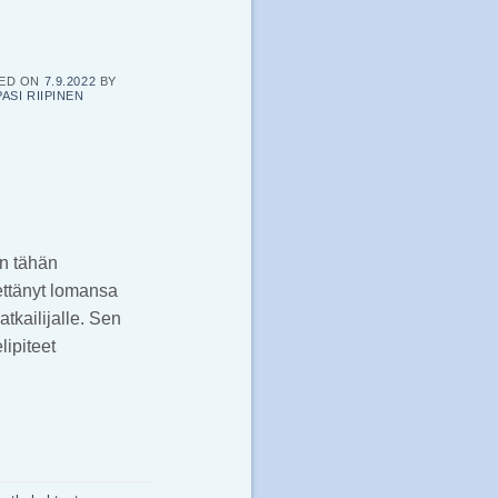
ED ON
7.9.2022
BY
PASI RIIPINEN
en tähän
ettänyt lomansa
tkailijalle. Sen
lipiteet