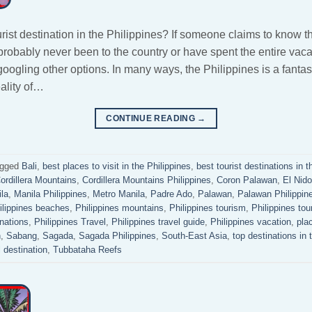
urist destination in the Philippines? If someone claims to know th
robably never been to the country or have spent the entire vac
googling other options. In many ways, the Philippines is a fantast
eality of…
CONTINUE READING
→
agged
Bali
,
best places to visit in the Philippines
,
best tourist destinations in t
ordillera Mountains
,
Cordillera Mountains Philippines
,
Coron Palawan
,
El Nido
la
,
Manila Philippines
,
Metro Manila
,
Padre Ado
,
Palawan
,
Palawan Philippin
ilippines beaches
,
Philippines mountains
,
Philippines tourism
,
Philippines tour
inations
,
Philippines Travel
,
Philippines travel guide
,
Philippines vacation
,
plac
n
,
Sabang
,
Sagada
,
Sagada Philippines
,
South-East Asia
,
top destinations in 
 destination
,
Tubbataha Reefs