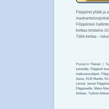
Filippiinit yllätti 
maahantulorajoituks
Filippiinien hallint
koittaa torstaina 1
Tällä kertaa – luk
Posted in
Yleinen
|
Ta
turisteille
,
Filippiinit ko
matkustusohjeet
,
Filip
Aasia
,
KLM Manila
,
KL
Lennot
,
lennot Filippiine
Filippiineille
,
Metro Man
Airlines
,
Turkish Airlin