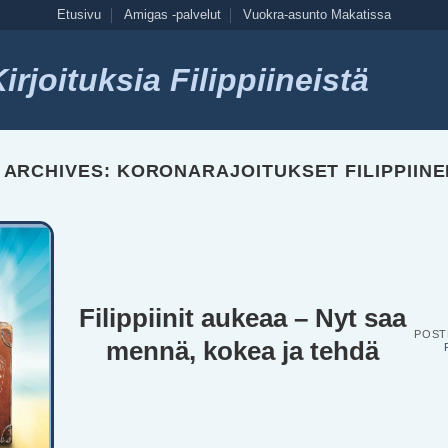
Etusivu
Amigas -palvelut
Vuokra-asunto Makatissa
rjoituksia Filippiineistä
 ARCHIVES:
KORONARAJOITUKSET FILIPPIINE
Filippiinit aukeaa – Nyt saa
POST
mennä, kokea ja tehdä