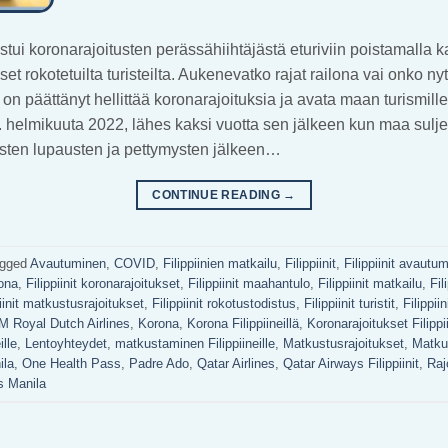
ja astui koronarajoitusten perässähiihtäjästä eturiviin poistamalla k
et rokotetuilta turisteilta. Aukenevatko rajat railona vai onko ny
o on päättänyt hellittää koronarajoituksia ja avata maan turismill
0. helmikuuta 2022, lähes kaksi vuotta sen jälkeen kun maa suljett
uisten lupausten ja pettymysten jälkeen…
CONTINUE READING
→
gged
Avautuminen
,
COVID
,
Filippiinien matkailu
,
Filippiinit
,
Filippiinit avautu
rona
,
Filippiinit koronarajoitukset
,
Filippiinit maahantulo
,
Filippiinit matkailu
,
Fil
piinit matkustusrajoitukset
,
Filippiinit rokotustodistus
,
Filippiinit turistit
,
Filippii
M Royal Dutch Airlines
,
Korona
,
Korona Filippiineillä
,
Koronarajoitukset Filippii
ille
,
Lentoyhteydet
,
matkustaminen Filippiineille
,
Matkustusrajoitukset
,
Matku
ila
,
One Health Pass
,
Padre Ado
,
Qatar Airlines
,
Qatar Airways Filippiinit
,
Raj
es Manila