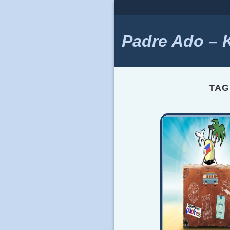
Skip
to
content
Padre Ado – Ki
TAG