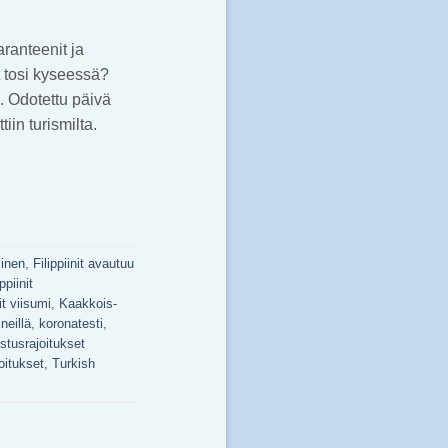
aranteenit ja
t tosi kyseessä?
e. Odotettu päivä
iin turismilta.
minen
,
Filippiinit avautuu
ippiinit
nit viisumi
,
Kaakkois-
neillä
,
koronatesti
,
stusrajoitukset
oitukset
,
Turkish