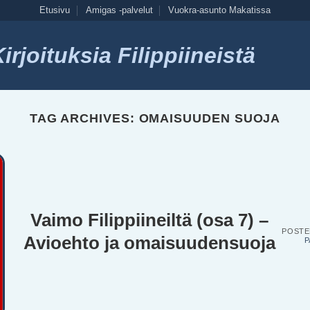
Etusivu
Amigas -palvelut
Vuokra-asunto Makatissa
rjoituksia Filippiineistä
TAG ARCHIVES:
OMAISUUDEN SUOJA
Vaimo Filippiineiltä (osa 7) –
POST
Avioehto ja omaisuudensuoja
P