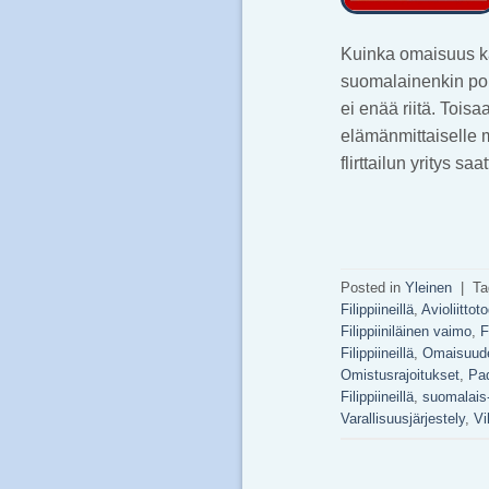
Kuinka omaisuus ka
suomalainenkin poh
ei enää riitä. Tois
elämänmittaiselle m
flirttailun yritys 
Posted in
Yleinen
|
Ta
Filippiineillä
,
Avioliittot
Filippiiniläinen vaimo
,
F
Filippiineillä
,
Omaisuude
Omistusrajoitukset
,
Pa
Filippiineillä
,
suomalais-f
Varallisuusjärjestely
,
Vi