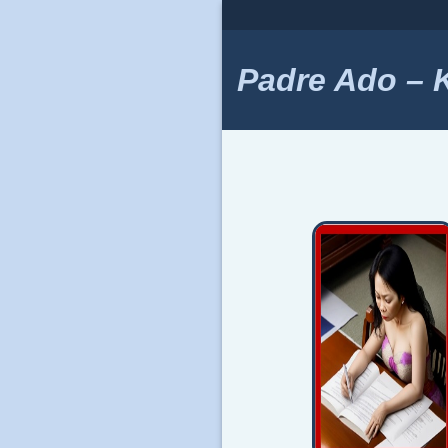
Skip
to
content
Padre Ado – Ki