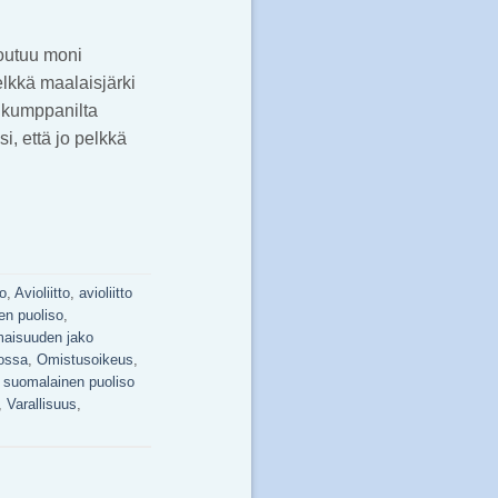
joutuu moni
lkkä maalaisjärki
a kumppanilta
i, että jo pelkkä
o
,
Avioliitto
,
avioliitto
nen puoliso
,
aisuuden jako
tossa
,
Omistusoikeus
,
,
suomalainen puoliso
,
Varallisuus
,