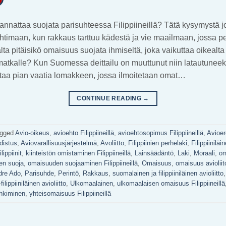
nnattaa suojata parisuhteessa Filippiineillä? Tätä kysymystä 
timaan, kun rakkaus tarttuu kädestä ja vie maailmaan, jossa pe
aalta pitäisikö omaisuus suojata ihmiseltä, joka vaikuttaa oikealt
atkalle? Kun Suomessa deittailu on muuttunut niin latautuneeks
saattaa pian vaatia lomakkeen, jossa ilmoitetaan omat…
CONTINUE READING
→
gged
Avio-oikeus
,
avioehto Filippiineillä
,
avioehtosopimus Filippiineillä
,
Avioer
odistus
,
Aviovarallisuusjärjestelmä
,
Avoliitto
,
Filippiinien perhelaki
,
Filippiiniläi
ilippiinit
,
kiinteistön omistaminen Filippiineillä
,
Lainsäädäntö
,
Laki
,
Moraali
,
om
n suoja
,
omaisuuden suojaaminen Filippiineillä
,
Omaisuus
,
omaisuus aviolii
dre Ado
,
Parisuhde
,
Perintö
,
Rakkaus
,
suomalainen ja filippiiniläinen avioliitto
ilippiiniläinen avioliitto
,
Ulkomaalainen
,
ulkomaalaisen omaisuus Filippiineillä
hkiminen
,
yhteisomaisuus Filippiineillä