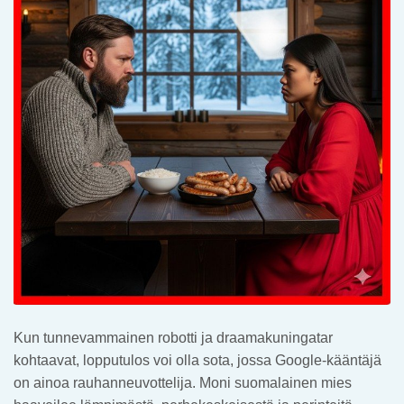
Kun tunnevammainen robotti ja draamakuningatar
kohtaavat, lopputulos voi olla sota, jossa Google-kääntäjä
on ainoa rauhanneuvottelija. Moni suomalainen mies