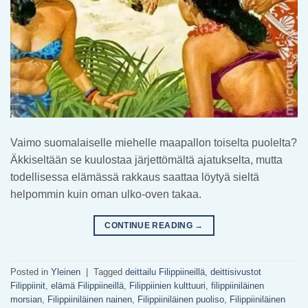
Vaimo suomalaiselle miehelle maapallon toiselta puolelta?
Äkkiseltään se kuulostaa järjettömältä ajatukselta, mutta
todellisessa elämässä rakkaus saattaa löytyä sieltä
helpommin kuin oman ulko-oven takaa.
CONTINUE READING
→
Posted in
Yleinen
|
Tagged
deittailu Filippiineillä
,
deittisivustot
Filippiinit
,
elämä Filippiineillä
,
Filippiinien kulttuuri
,
filippiiniläinen
morsian
,
Filippiiniläinen nainen
,
Filippiiniläinen puoliso
,
Filippiiniläinen