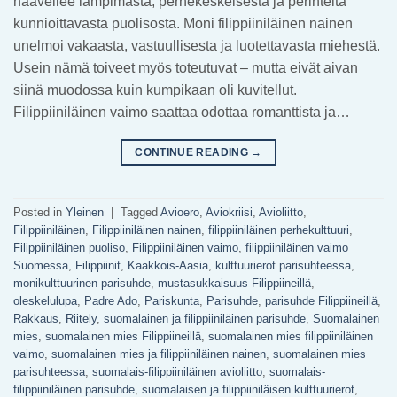
haaveilee lämpimästä, perhekeskeisestä ja perinteitä
kunnioittavasta puolisosta. Moni filippiiniläinen nainen
unelmoi vakaasta, vastuullisesta ja luotettavasta miehestä.
Usein nämä toiveet myös toteutuvat – mutta eivät aivan
siinä muodossa kuin kumpikaan oli kuvitellut.
Filippiiniläinen vaimo saattaa odottaa romanttista ja…
CONTINUE READING
→
Posted in
Yleinen
|
Tagged
Avioero
,
Aviokriisi
,
Avioliitto
,
Filippiiniläinen
,
Filippiiniläinen nainen
,
filippiiniläinen perhekulttuuri
,
Filippiiniläinen puoliso
,
Filippiiniläinen vaimo
,
filippiiniläinen vaimo
Suomessa
,
Filippiinit
,
Kaakkois-Aasia
,
kulttuurierot parisuhteessa
,
monikulttuurinen parisuhde
,
mustasukkaisuus Filippiineillä
,
oleskelulupa
,
Padre Ado
,
Pariskunta
,
Parisuhde
,
parisuhde Filippiineillä
,
Rakkaus
,
Riitely
,
suomalainen ja filippiiniläinen parisuhde
,
Suomalainen
mies
,
suomalainen mies Filippiineillä
,
suomalainen mies filippiiniläinen
vaimo
,
suomalainen mies ja filippiiniläinen nainen
,
suomalainen mies
parisuhteessa
,
suomalais-filippiiniläinen avioliitto
,
suomalais-
filippiiniläinen parisuhde
,
suomalaisen ja filippiiniläisen kulttuurierot
,