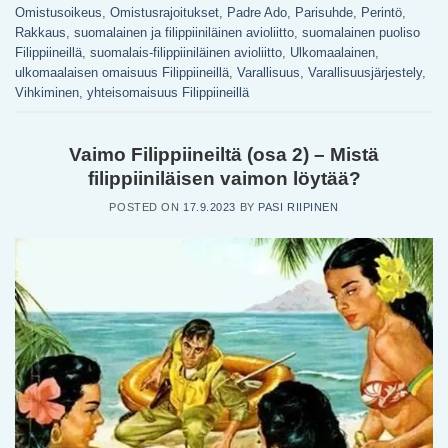
Omistusoikeus
,
Omistusrajoitukset
,
Padre Ado
,
Parisuhde
,
Perintö
,
Rakkaus
,
suomalainen ja filippiiniläinen avioliitto
,
suomalainen puoliso
Filippiineillä
,
suomalais-filippiiniläinen avioliitto
,
Ulkomaalainen
,
ulkomaalaisen omaisuus Filippiineillä
,
Varallisuus
,
Varallisuusjärjestely
,
Vihkiminen
,
yhteisomaisuus Filippiineillä
Vaimo Filippiineiltä (osa 2) – Mistä
filippiiniläisen vaimon löytää?
POSTED ON
17.9.2023
BY
PASI RIIPINEN