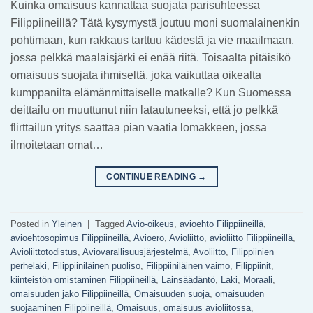
Kuinka omaisuus kannattaa suojata parisuhteessa
Filippiineillä? Tätä kysymystä joutuu moni suomalainenkin
pohtimaan, kun rakkaus tarttuu kädestä ja vie maailmaan,
jossa pelkkä maalaisjärki ei enää riitä. Toisaalta pitäisikö
omaisuus suojata ihmiseltä, joka vaikuttaa oikealta
kumppanilta elämänmittaiselle matkalle? Kun Suomessa
deittailu on muuttunut niin latautuneeksi, että jo pelkkä
flirttailun yritys saattaa pian vaatia lomakkeen, jossa
ilmoitetaan omat…
CONTINUE READING
→
Posted in
Yleinen
|
Tagged
Avio-oikeus
,
avioehto Filippiineillä
,
avioehtosopimus Filippiineillä
,
Avioero
,
Avioliitto
,
avioliitto Filippiineillä
,
Avioliittotodistus
,
Aviovarallisuusjärjestelmä
,
Avoliitto
,
Filippiinien
perhelaki
,
Filippiiniläinen puoliso
,
Filippiiniläinen vaimo
,
Filippiinit
,
kiinteistön omistaminen Filippiineillä
,
Lainsäädäntö
,
Laki
,
Moraali
,
omaisuuden jako Filippiineillä
,
Omaisuuden suoja
,
omaisuuden
suojaaminen Filippiineillä
,
Omaisuus
,
omaisuus avioliitossa
,