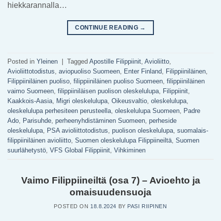
hiekkarannalla…
CONTINUE READING
→
Posted in
Yleinen
|
Tagged
Apostille Filippiinit
,
Avioliitto
,
Avioliittotodistus
,
aviopuoliso Suomeen
,
Enter Finland
,
Filippiiniläinen
,
Filippiiniläinen puoliso
,
filippiiniläinen puoliso Suomeen
,
filippiiniläinen
vaimo Suomeen
,
filippiiniläisen puolison oleskelulupa
,
Filippiinit
,
Kaakkois-Aasia
,
Migri oleskelulupa
,
Oikeusvaltio
,
oleskelulupa
,
oleskelulupa perhesiteen perusteella
,
oleskelulupa Suomeen
,
Padre
Ado
,
Parisuhde
,
perheenyhdistäminen Suomeen
,
perheside
oleskelulupa
,
PSA avioliittotodistus
,
puolison oleskelulupa
,
suomalais-
filippiiniläinen avioliitto
,
Suomen oleskelulupa Filippiineiltä
,
Suomen
suurlähetystö
,
VFS Global Filippiinit
,
Vihkiminen
Vaimo Filippiineiltä (osa 7) – Avioehto ja
omaisuudensuoja
POSTED ON
18.8.2024
BY
PASI RIIPINEN