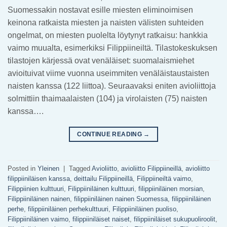
Suomessakin nostavat esille miesten eliminoimisen
keinona ratkaista miesten ja naisten välisten suhteiden
ongelmat, on miesten puolelta löytynyt ratkaisu: hankkia
vaimo muualta, esimerkiksi Filippiineiltä. Tilastokeskuksen
tilastojen kärjessä ovat venäläiset: suomalaismiehet
avioituivat viime vuonna useimmiten venäläistaustaisten
naisten kanssa (122 liittoa). Seuraavaksi eniten avioliittoja
solmittiin thaimaalaisten (104) ja virolaisten (75) naisten
kanssa….
CONTINUE READING
→
Posted in
Yleinen
|
Tagged
Avioliitto
,
avioliitto Filippiineillä
,
avioliitto
filippiiniläisen kanssa
,
deittailu Filippiineillä
,
Filippiineiltä vaimo
,
Filippiinien kulttuuri
,
Filippiiniläinen kulttuuri
,
filippiiniläinen morsian
,
Filippiiniläinen nainen
,
filippiiniläinen nainen Suomessa
,
filippiiniläinen
perhe
,
filippiiniläinen perhekulttuuri
,
Filippiiniläinen puoliso
,
Filippiiniläinen vaimo
,
filippiiniläiset naiset
,
filippiiniläiset sukupuoliroolit
,