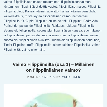
vaimo
,
filippiiniläisen naisen tapaaminen
,
filippiiniläisen vaimon
löytäminen
,
filippiiniläiset deittisivustot
,
filippiiniläiset naiset
,
Filippiinit
,
Filippiinit blogi
,
Kansainvälinen avioliitto
,
kansainvälinen parisuhde
,
kaukorakkaus
,
mistä löytää filippiiniläinen vaimo
,
nettideittailu
Filippiineillä
,
OkCupid Filippiinit
,
online deittailu Filippiinit
,
Padre Ado
,
Parisuhde
,
parisuhde Filippiineillä
,
Rakkaus
,
rakkaus Filippiineillä
,
Seurustelu Filippiineillä
,
seurustelu filippiiniläisen kanssa
,
suomalainen
ja filippiiniläinen parisuhde
,
suomalainen mies ja filippiiniläinen nainen
,
suomalais-filippiiniläinen avioliitto
,
suomalais-filippiiniläinen parisuhde
,
Tinder Filippiinit
,
treffit Filippiineillä
,
ulkomaalainen Filippiineillä
,
vaimo
Filippiineiltä
,
vaimo ulkomailta
Vaimo Filippiineiltä (osa 1) – Millainen
on filippiiniläinen vaimo?
POSTED ON
5.9.2023
BY
PASI RIIPINEN