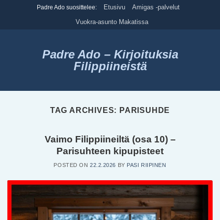
Skip
Etusivu
Amigas -palvelut
Padre Ado suosittelee:
to
Vuokra-asunto Makatissa
content
Padre Ado – Kirjoituksia
Filippiineistä
TAG ARCHIVES:
PARISUHDE
Vaimo Filippiineiltä (osa 10) –
Parisuhteen kipupisteet
POSTED ON
22.2.2026
BY
PASI RIIPINEN