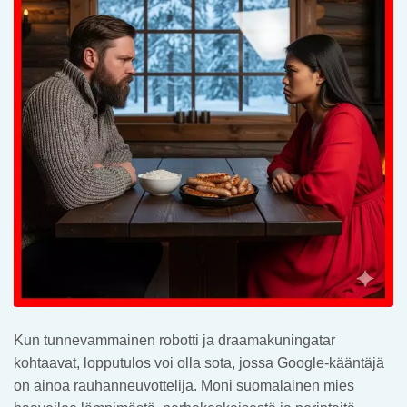
Kun tunnevammainen robotti ja draamakuningatar
kohtaavat, lopputulos voi olla sota, jossa Google-kääntäjä
on ainoa rauhanneuvottelija. Moni suomalainen mies