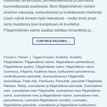
haaveilee lämpimästä, perhekeskeisestä ja perinteitä
kunnioittavasta puolisosta. Moni filippiiniläinen nainen
unelmoi vakaasta, vastuullisesta ja luotettavasta miehestä.
Usein nämä toiveet myös toteutuvat – mutta eivät aivan
siinä muodossa kuin kumpikaan oli kuvitellut.
Filippiiniläinen vaimo saattaa odottaa romanttista ja…
CONTINUE READING
→
Posted in
Yleinen
|
Tagged
Avioero
,
Aviokriisi
,
Avioliitto
,
Filippiiniläinen
,
Filippiiniläinen nainen
,
filippiiniläinen perhekulttuuri
,
Filippiiniläinen puoliso
,
Filippiiniläinen vaimo
,
filippiiniläinen vaimo
Suomessa
,
Filippiinit
,
Kaakkois-Aasia
,
kulttuurierot parisuhteessa
,
monikulttuurinen parisuhde
,
mustasukkaisuus Filippiineillä
,
oleskelulupa
,
Padre Ado
,
Pariskunta
,
Parisuhde
,
parisuhde Filippiineillä
,
Rakkaus
,
Riitely
,
suomalainen ja filippiiniläinen parisuhde
,
Suomalainen
mies
,
suomalainen mies Filippiineillä
,
suomalainen mies filippiiniläinen
vaimo
,
suomalainen mies ja filippiiniläinen nainen
,
suomalainen mies
parisuhteessa
,
suomalais-filippiiniläinen avioliitto
,
suomalais-
filippiiniläinen parisuhde
,
suomalaisen ja filippiiniläisen kulttuurierot
,