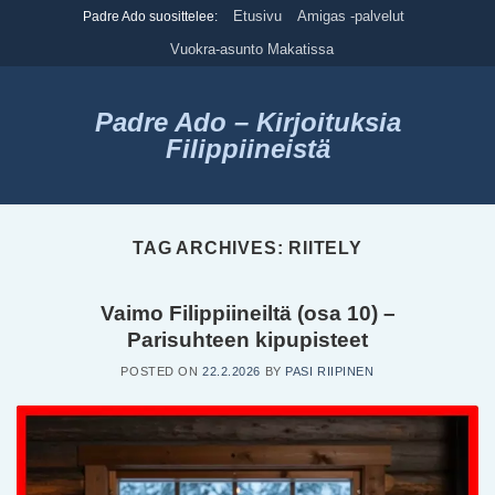
Skip
Etusivu
Amigas -palvelut
Padre Ado suosittelee:
to
Vuokra-asunto Makatissa
content
Padre Ado – Kirjoituksia
Filippiineistä
TAG ARCHIVES:
RIITELY
Vaimo Filippiineiltä (osa 10) –
Parisuhteen kipupisteet
POSTED ON
22.2.2026
BY
PASI RIIPINEN