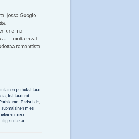
ta, jossa Google-
tä,
nen unelmoi
vat – mutta eivät
odottaa romanttista
piiniläinen perhekulttuuri
,
sia
,
kulttuurierot
Pariskunta
,
Parisuhde
,
,
suomalainen mies
malainen mies
ilippiiniläisen