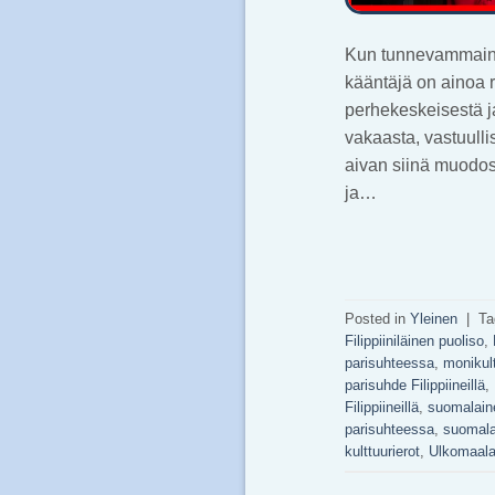
Kun tunnevammainen
kääntäjä on ainoa 
perhekeskeisestä ja
vakaasta, vastuulli
aivan siinä muodoss
ja…
Posted in
Yleinen
|
Ta
Filippiiniläinen puoliso
,
parisuhteessa
,
monikul
parisuhde Filippiineillä
,
Filippiineillä
,
suomalaine
parisuhteessa
,
suomalais
kulttuurierot
,
Ulkomaala