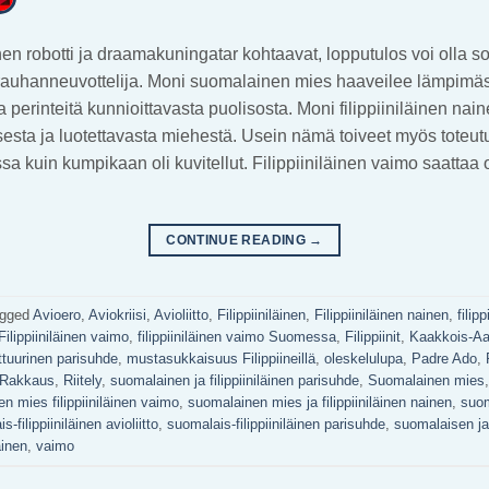
 robotti ja draamakuningatar kohtaavat, lopputulos voi olla so
rauhanneuvottelija. Moni suomalainen mies haaveilee lämpimäs
 perinteitä kunnioittavasta puolisosta. Moni filippiiniläinen nai
sesta ja luotettavasta miehestä. Usein nämä toiveet myös toteutu
a kuin kumpikaan oli kuvitellut. Filippiiniläinen vaimo saattaa 
CONTINUE READING
→
gged
Avioero
,
Aviokriisi
,
Avioliitto
,
Filippiiniläinen
,
Filippiiniläinen nainen
,
filip
Filippiiniläinen vaimo
,
filippiiniläinen vaimo Suomessa
,
Filippiinit
,
Kaakkois-Aa
ttuurinen parisuhde
,
mustasukkaisuus Filippiineillä
,
oleskelulupa
,
Padre Ado
,
Rakkaus
,
Riitely
,
suomalainen ja filippiiniläinen parisuhde
,
Suomalainen mies
n mies filippiiniläinen vaimo
,
suomalainen mies ja filippiiniläinen nainen
,
suo
-filippiiniläinen avioliitto
,
suomalais-filippiiniläinen parisuhde
,
suomalaisen ja f
inen
,
vaimo