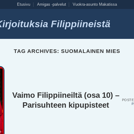
Etusivu
Amigas -palvelut
Vuokra-asunto Makatissa
rjoituksia Filippiineistä
TAG ARCHIVES:
SUOMALAINEN MIES
Vaimo Filippiineiltä (osa 10) –
POST
Parisuhteen kipupisteet
P