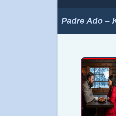
Skip
to
content
Padre Ado – Ki