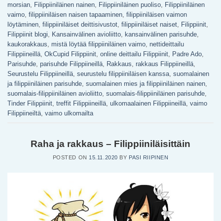
morsian
,
Filippiiniläinen nainen
,
Filippiiniläinen puoliso
,
Filippiiniläinen
vaimo
,
filippiiniläisen naisen tapaaminen
,
filippiiniläisen vaimon
löytäminen
,
filippiiniläiset deittisivustot
,
filippiiniläiset naiset
,
Filippiinit
,
Filippiinit blogi
,
Kansainvälinen avioliitto
,
kansainvälinen parisuhde
,
kaukorakkaus
,
mistä löytää filippiiniläinen vaimo
,
nettideittailu
Filippiineillä
,
OkCupid Filippiinit
,
online deittailu Filippiinit
,
Padre Ado
,
Parisuhde
,
parisuhde Filippiineillä
,
Rakkaus
,
rakkaus Filippiineillä
,
Seurustelu Filippiineillä
,
seurustelu filippiiniläisen kanssa
,
suomalainen
ja filippiiniläinen parisuhde
,
suomalainen mies ja filippiiniläinen nainen
,
suomalais-filippiiniläinen avioliitto
,
suomalais-filippiiniläinen parisuhde
,
Tinder Filippiinit
,
treffit Filippiineillä
,
ulkomaalainen Filippiineillä
,
vaimo
Filippiineiltä
,
vaimo ulkomailta
Raha ja rakkaus – Filippiiniläisittäin
POSTED ON
15.11.2020
BY
PASI RIIPINEN