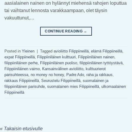
aasialainen nainen on hylännyt miehensä rahojen loputtua
tai vaihtanut lennosta varakkaampaan, olet täysin
vakuuttunut,…
CONTINUE READING
→
Posted in
Yleinen
|
Tagged
avioliitto Filippiineillä
,
elämä Filippiineillä
,
expat Filippiineillä
,
Filippiiniläinen kulttuuri
,
Filippiiniläinen nainen
,
filippiiniläinen perhe
,
Filippiiniläinen puoliso
,
filippiiniläinen tyttöystävä
,
Filippiiniläinen vaimo
,
Kansainvälinen avioliitto
,
kulttuurierot
parisuhteessa
,
no money no honey
,
Padre Ado
,
raha ja rakkaus
,
rakkaus Filippiineillä
,
Seurustelu Filippiineillä
,
suomalainen ja
filippiiniläinen parisuhde
,
suomalainen mies Filippiineillä
,
ulkomaalainen
Filippiineillä
« Takaisin etusivulle