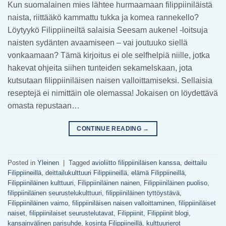
Kun suomalainen mies lähtee hurmaamaan filippiiniläistä
naista, riittääkö kammattu tukka ja komea rannekello?
Löytyykö Filippiineiltä salaisia Seesam aukene! -loitsuja
naisten sydänten avaamiseen – vai joutuuko siellä
vonkaamaan? Tämä kirjoitus ei ole selfhelpiä niille, jotka
hakevat ohjeita siihen tunteiden sekamelskaan, jota
kutsutaan filippiiniläisen naisen valloittamiseksi. Sellaisia
reseptejä ei nimittäin ole olemassa! Jokaisen on löydettävä
omasta repustaan…
CONTINUE READING
→
Posted in
Yleinen
|
Tagged
avioliitto filippiiniläisen kanssa
,
deittailu
Filippiineillä
,
deittailukulttuuri Filippiineillä
,
elämä Filippiineillä
,
Filippiiniläinen kulttuuri
,
Filippiiniläinen nainen
,
Filippiiniläinen puoliso
,
filippiiniläinen seurustelukulttuuri
,
filippiiniläinen tyttöystävä
,
Filippiiniläinen vaimo
,
filippiiniläisen naisen valloittaminen
,
filippiiniläiset
naiset
,
filippiinilaiset seurustelutavat
,
Filippiinit
,
Filippiinit blogi
,
kansainvälinen parisuhde
,
kosinta Filippiineillä
,
kulttuurierot