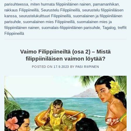
parisuhteessa
,
miten hurmata filippiiniläinen nainen
,
pamamanhikan
,
rakkaus Filippiineillä
,
Seurustelu Filippiineillä
,
seurustelu filippiiniläisen
kanssa
,
seurustelukulttuuri Filippiineillä
,
suomalainen ja filippiiniläinen
parisuhde
,
suomalainen mies Filippiineillä
,
suomalainen mies ja
filippiiniläinen nainen
,
suomalais-filippiiniläinen parisuhde
,
Tagalog
,
treffit
Filippiineillä
Vaimo Filippiineiltä (osa 2) – Mistä
filippiiniläisen vaimon löytää?
POSTED ON
17.9.2023
BY
PASI RIIPINEN