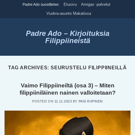
Skip
Etusivu
Amigas -palvelut
Padre Ado suosittelee:
to
Vuokra-asunto Makatissa
content
Padre Ado – Kirjoituksia
Filippiineistä
TAG ARCHIVES:
SEURUSTELU FILIPPIINEILLÄ
Vaimo Filippiineiltä (osa 3) – Miten
filippiiniläinen nainen valloitetaan?
POSTED ON
11.11.2023
BY
PASI RIIPINEN