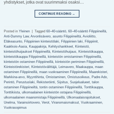
yhdistykset, jotka ovat suurimmaksi osaksi…
CONTINUE READING
→
Posted in
Yleinen
|
Tagged
60–40-sääntö
,
60–40-sääntö Filippiineillä
,
Anti-Dummy Law
,
Arvonlisävero
,
asunto Filippiineiltä
,
Avioliitto
,
Eläkeasunto
,
Filippiinien kiinteistölaki
,
Filippiinien laki
,
Filippiinit
,
Kaakkois-Aasia
,
Kauppakirja
,
Kehityshankkeet
,
Kiinteistö
,
kiinteistöhuijaukset Filippiineillä
,
Kiinteistöhuijaus
,
Kiinteistökauppa
,
kiinteistökauppa Filippiineillä
,
kiinteistön omistaminen Filippiineillä
,
kiinteistön ostaminen Filippiineillä
,
kiinteistön periminen Filippiineillä
,
Kiinteistörekisteri
,
Kiinteistövälittäjä
,
Leimavero
,
Maakauppa
,
maan
ostaminen Filippiineillä
,
maan vuokraaminen Filippiineillä
,
Maarekisteri
,
Markkina-arvo
,
Myyntihinta
,
Omistaminen
,
Omistusoikeus
,
Padre Ado
,
Perintö
,
Perustuslaki
,
Rekisteröinti
,
Sijoitus
,
Suojelualueet
,
talon
ostaminen Filippiineiltä
,
tontin ostaminen Filippiineillä
,
Tonttikauppa
,
Tonttikiista
,
ulkomaalainen kiinteistön ostajana Filippiineillä
,
ulkomaalainen maanomistaja Filippiineillä
,
Ulkomaalaisrajoitukset
,
Unelma
,
Varainsiirtovero
,
Verot
,
Viranomaismaksut
,
Vuokraaminen
,
Vuokrasopimus