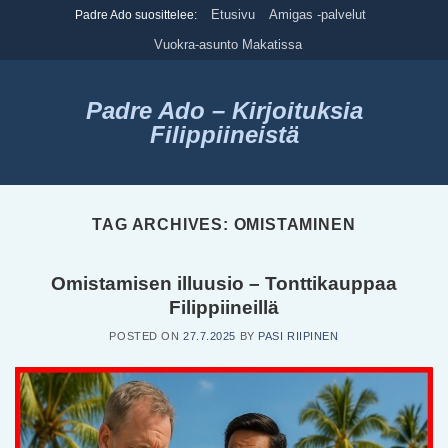
Skip
Etusivu
Amigas -palvelut
Padre Ado suosittelee:
to
Vuokra-asunto Makatissa
content
Padre Ado – Kirjoituksia
Filippiineistä
TAG ARCHIVES:
OMISTAMINEN
Omistamisen illuusio – Tonttikauppaa
Filippiineillä
POSTED ON
27.7.2025
BY
PASI RIIPINEN