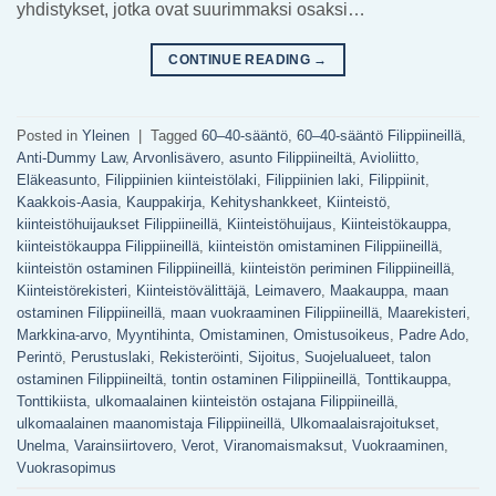
yhdistykset, jotka ovat suurimmaksi osaksi…
CONTINUE READING
→
Posted in
Yleinen
|
Tagged
60–40-sääntö
,
60–40-sääntö Filippiineillä
,
Anti-Dummy Law
,
Arvonlisävero
,
asunto Filippiineiltä
,
Avioliitto
,
Eläkeasunto
,
Filippiinien kiinteistölaki
,
Filippiinien laki
,
Filippiinit
,
Kaakkois-Aasia
,
Kauppakirja
,
Kehityshankkeet
,
Kiinteistö
,
kiinteistöhuijaukset Filippiineillä
,
Kiinteistöhuijaus
,
Kiinteistökauppa
,
kiinteistökauppa Filippiineillä
,
kiinteistön omistaminen Filippiineillä
,
kiinteistön ostaminen Filippiineillä
,
kiinteistön periminen Filippiineillä
,
Kiinteistörekisteri
,
Kiinteistövälittäjä
,
Leimavero
,
Maakauppa
,
maan
ostaminen Filippiineillä
,
maan vuokraaminen Filippiineillä
,
Maarekisteri
,
Markkina-arvo
,
Myyntihinta
,
Omistaminen
,
Omistusoikeus
,
Padre Ado
,
Perintö
,
Perustuslaki
,
Rekisteröinti
,
Sijoitus
,
Suojelualueet
,
talon
ostaminen Filippiineiltä
,
tontin ostaminen Filippiineillä
,
Tonttikauppa
,
Tonttikiista
,
ulkomaalainen kiinteistön ostajana Filippiineillä
,
ulkomaalainen maanomistaja Filippiineillä
,
Ulkomaalaisrajoitukset
,
Unelma
,
Varainsiirtovero
,
Verot
,
Viranomaismaksut
,
Vuokraaminen
,
Vuokrasopimus