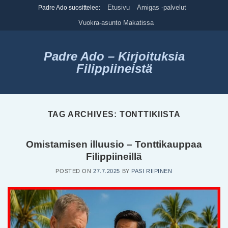
Skip
Etusivu
Amigas -palvelut
Padre Ado suosittelee:
to
Vuokra-asunto Makatissa
content
Padre Ado – Kirjoituksia
Filippiineistä
TAG ARCHIVES:
TONTTIKIISTA
Omistamisen illuusio – Tonttikauppaa
Filippiineillä
POSTED ON
27.7.2025
BY
PASI RIIPINEN