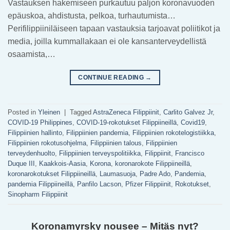
Vastauksen hakemiseen purkautuu paljon koronavuoden
epäuskoa, ahdistusta, pelkoa, turhautumista…
Perifilippiiniläiseen tapaan vastauksia tarjoavat poliitikot ja
media, joilla kummallakaan ei ole kansanterveydellistä
osaamista,…
CONTINUE READING
→
Posted in
Yleinen
|
Tagged
AstraZeneca Filippiinit
,
Carlito Galvez Jr
,
COVID-19 Philippines
,
COVID-19-rokotukset Filippiineillä
,
Covid19
,
Filippiinien hallinto
,
Filippiinien pandemia
,
Filippiinien rokotelogistiikka
,
Filippiinien rokotusohjelma
,
Filippiinien talous
,
Filippiinien
terveydenhuolto
,
Filippiinien terveyspolitiikka
,
Filippiinit
,
Francisco
Duque III
,
Kaakkois-Aasia
,
Korona
,
koronarokote Filippiineillä
,
koronarokotukset Filippiineillä
,
Laumasuoja
,
Padre Ado
,
Pandemia
,
pandemia Filippiineillä
,
Panfilo Lacson
,
Pfizer Filippiinit
,
Rokotukset
,
Sinopharm Filippiinit
Koronamyrsky nousee – Mitäs nyt?