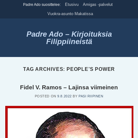
Skip
Etusivu
Amigas -palvelut
Padre Ado suosittelee:
to
Vuokra-asunto Makatissa
content
Padre Ado – Kirjoituksia
Filippiineistä
TAG ARCHIVES:
PEOPLE’S POWER
Fidel V. Ramos – Lajinsa viimeinen
POSTED ON
9.8.2022
BY
PASI RIIPINEN