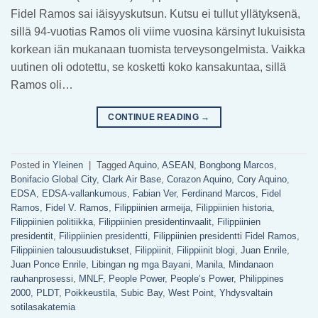
Fidel Ramos sai iäisyyskutsun. Kutsu ei tullut yllätyksenä,
sillä 94-vuotias Ramos oli viime vuosina kärsinyt lukuisista
korkean iän mukanaan tuomista terveysongelmista. Vaikka
uutinen oli odotettu, se kosketti koko kansakuntaa, sillä
Ramos oli…
CONTINUE READING
→
Posted in
Yleinen
|
Tagged
Aquino
,
ASEAN
,
Bongbong Marcos
,
Bonifacio Global City
,
Clark Air Base
,
Corazon Aquino
,
Cory Aquino
,
EDSA
,
EDSA-vallankumous
,
Fabian Ver
,
Ferdinand Marcos
,
Fidel
Ramos
,
Fidel V. Ramos
,
Filippiinien armeija
,
Filippiinien historia
,
Filippiinien politiikka
,
Filippiinien presidentinvaalit
,
Filippiinien
presidentit
,
Filippiinien presidentti
,
Filippiinien presidentti Fidel Ramos
,
Filippiinien talousuudistukset
,
Filippiinit
,
Filippiinit blogi
,
Juan Enrile
,
Juan Ponce Enrile
,
Libingan ng mga Bayani
,
Manila
,
Mindanaon
rauhanprosessi
,
MNLF
,
People Power
,
People’s Power
,
Philippines
2000
,
PLDT
,
Poikkeustila
,
Subic Bay
,
West Point
,
Yhdysvaltain
sotilasakatemia