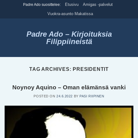
Skip
Etusivu
Amigas -palvelut
Padre Ado suosittelee:
to
Vuokra-asunto Makatissa
content
Padre Ado – Kirjoituksia
Filippiineistä
TAG ARCHIVES:
PRESIDENTIT
Noynoy Aquino – Oman elämänsä vanki
POSTED ON
24.6.2022
BY
PASI RIIPINEN