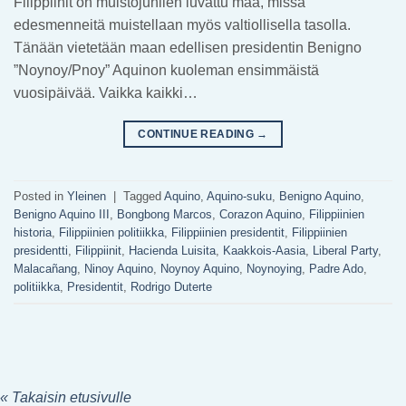
Filippiinit on muistojuhlien luvattu maa, missä
edesmenneitä muistellaan myös valtiollisella tasolla.
Tänään vietetään maan edellisen presidentin Benigno
”Noynoy/Pnoy” Aquinon kuoleman ensimmäistä
vuosipäivää. Vaikka kaikki…
CONTINUE READING
→
Posted in
Yleinen
|
Tagged
Aquino
,
Aquino-suku
,
Benigno Aquino
,
Benigno Aquino III
,
Bongbong Marcos
,
Corazon Aquino
,
Filippiinien
historia
,
Filippiinien politiikka
,
Filippiinien presidentit
,
Filippiinien
presidentti
,
Filippiinit
,
Hacienda Luisita
,
Kaakkois-Aasia
,
Liberal Party
,
Malacañang
,
Ninoy Aquino
,
Noynoy Aquino
,
Noynoying
,
Padre Ado
,
politiikka
,
Presidentit
,
Rodrigo Duterte
« Takaisin etusivulle