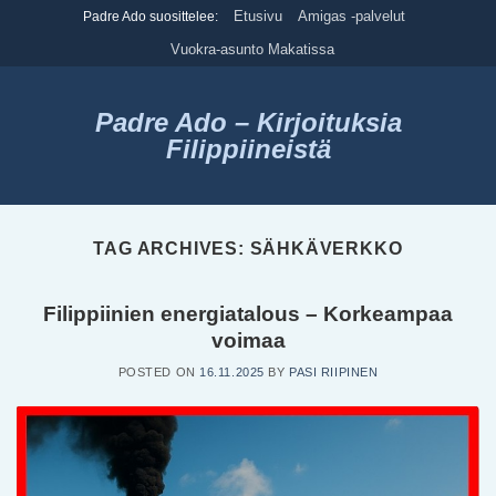
Skip
Etusivu
Amigas -palvelut
Padre Ado suosittelee:
to
Vuokra-asunto Makatissa
content
Padre Ado – Kirjoituksia
Filippiineistä
TAG ARCHIVES:
SÄHKÄVERKKO
Filippiinien energiatalous – Korkeampaa
voimaa
POSTED ON
16.11.2025
BY
PASI RIIPINEN