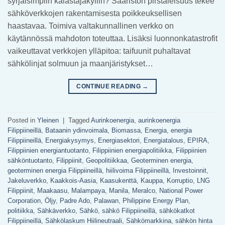
syrjäisimpiin kalastajakyliin? Saariston pirstaleisuus tekee
sähköverkkojen rakentamisesta poikkeuksellisen
haastavaa. Toimiva valtakunnallinen verkko on
käytännössä mahdoton toteuttaa. Lisäksi luonnonkatastrofit
vaikeuttavat verkkojen ylläpitoa: taifuunit puhaltavat
sähkölinjat solmuun ja maanjäristykset…
CONTINUE READING
→
Posted in
Yleinen
|
Tagged
Aurinkoenergia
,
aurinkoenergia
Filippiineillä
,
Bataanin ydinvoimala
,
Biomassa
,
Energia
,
energia
Filippiineillä
,
Energiakysymys
,
Energiasektori
,
Energiatalous
,
EPIRA
,
Filippiinien energiantuotanto
,
Filippiinien energiapolitiikka
,
Filippiinien
sähköntuotanto
,
Filippiinit
,
Geopolitiikkaa
,
Geoterminen energia
,
geoterminen energia Filippiineillä
,
hiilivoima Filippiineillä
,
Investoinnit
,
Jakeluverkko
,
Kaakkois-Aasia
,
Kaasukenttä
,
Kauppa
,
Korruptio
,
LNG
Filippiinit
,
Maakaasu
,
Malampaya
,
Manila
,
Meralco
,
National Power
Corporation
,
Öljy
,
Padre Ado
,
Palawan
,
Philippine Energy Plan
,
politiikka
,
Sähkäverkko
,
Sähkö
,
sähkö Filippiineillä
,
sähkökatkot
Filippiineillä
,
Sähkölaskum Hiilineutraali
,
Sähkömarkkina
,
sähkön hinta