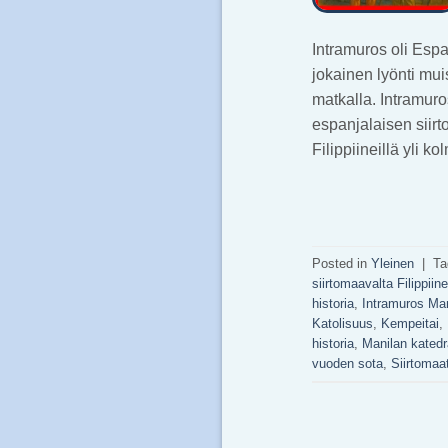
Intramuros oli Esp
jokainen lyönti muis
matkalla. Intramur
espanjalaisen siirt
Filippiineillä yli
Posted in
Yleinen
|
T
siirtomaavalta Filippiine
historia
,
Intramuros Man
Katolisuus
,
Kempeitai
,
historia
,
Manilan katedr
vuoden sota
,
Siirtomaa