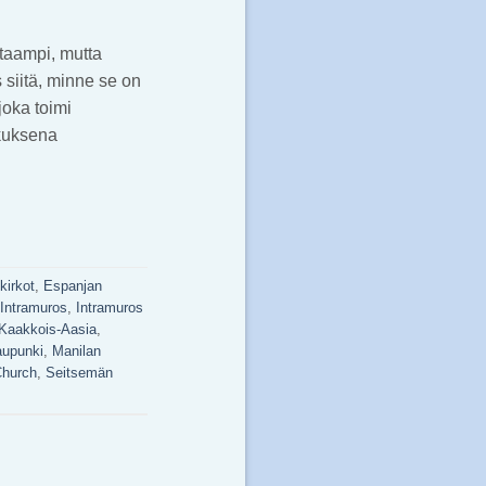
taampi, mutta
s siitä, minne se on
joka toimi
skuksena
kirkot
,
Espanjan
Intramuros
,
Intramuros
Kaakkois-Aasia
,
aupunki
,
Manilan
Church
,
Seitsemän