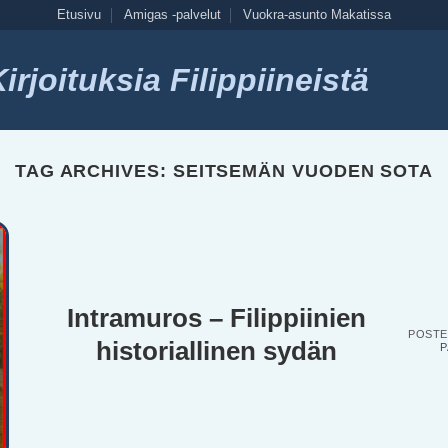
Etusivu
Amigas -palvelut
Vuokra-asunto Makatissa
rjoituksia Filippiineistä
TAG ARCHIVES:
SEITSEMÄN VUODEN SOTA
Intramuros – Filippiinien
POST
historiallinen sydän
P