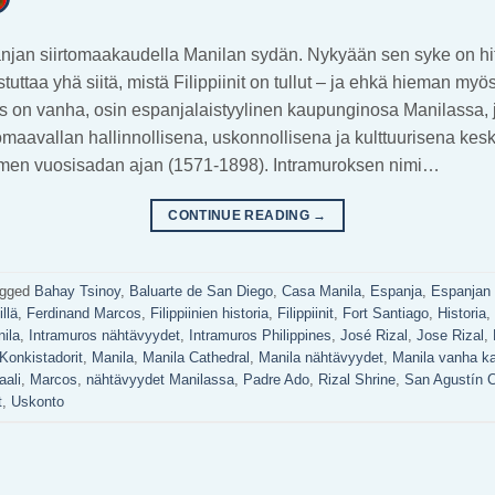
anjan siirtomaakaudella Manilan sydän. Nykyään sen syke on hi
tuttaa yhä siitä, mistä Filippiinit on tullut – ja ehkä hieman myö
os on vanha, osin espanjalaistyylinen kaupunginosa Manilassa, 
omaavallan hallinnollisena, uskonnollisena ja kulttuurisena ke
 kolmen vuosisadan ajan (1571-1898). Intramuroksen nimi…
CONTINUE READING
→
agged
Bahay Tsinoy
,
Baluarte de San Diego
,
Casa Manila
,
Espanja
,
Espanjan 
illä
,
Ferdinand Marcos
,
Filippiinien historia
,
Filippiinit
,
Fort Santiago
,
Historia
,
ila
,
Intramuros nähtävyydet
,
Intramuros Philippines
,
José Rizal
,
Jose Rizal
,
Konkistadorit
,
Manila
,
Manila Cathedral
,
Manila nähtävyydet
,
Manila vanha k
aali
,
Marcos
,
nähtävyydet Manilassa
,
Padre Ado
,
Rizal Shrine
,
San Agustín 
t
,
Uskonto