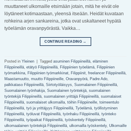
muuttaneet ulkomaille etsimään jotain, mitä he eivät ole
löytäneet kotimaastaan, yleensä itseään. Heidät kuvataan
rohkeina arjen sankareina, jotka ovat uskaltaneet hypätä
työelämän oravanpyörästä. Vaikka…
CONTINUE READING
→
Posted in
Yleinen
|
Tagged
asuminen Filippiineillä
,
eläminen
Filippiineillä
,
etätyö Filippiineillä
,
Filippiinien työelämä
,
Filippiinien
työmarkkina
,
Filippiinien työmarkkinat
,
Filippiinit
,
freelancer Filippiineillä
,
Maastamuutto
,
muutto Filippiineille
,
Oravanpyörä
,
Padre Ado
,
palkkataso Filippiineillä
,
Siirtotyöläisyys
,
Suomalainen Filippiineillä
,
Suomalainen työnhakija
,
Suomalainen työntekijä
,
suomalainen
työntekijä Filippiineillä
,
suomalainen yrittäjä Filippiineillä
,
suomalaiset
Filippiineillä
,
suomalaiset ulkomailla
,
töihin Filippiineille
,
toimeentulo
Filippiineillä
,
työ ja yrittäjyys Filippiineillä
,
Työelämä
,
työllistyminen
Filippiineillä
,
työluvat Filippiineillä
,
työnhaku Filippiineillä
,
työnteko
Filippiineillä
,
työpaikat Filippiineillä
,
työskentely Filippiineillä
,
ulkomaalainen työntekijä Filippiineillä
,
ulkomailla työskentely
,
Ulkomaille