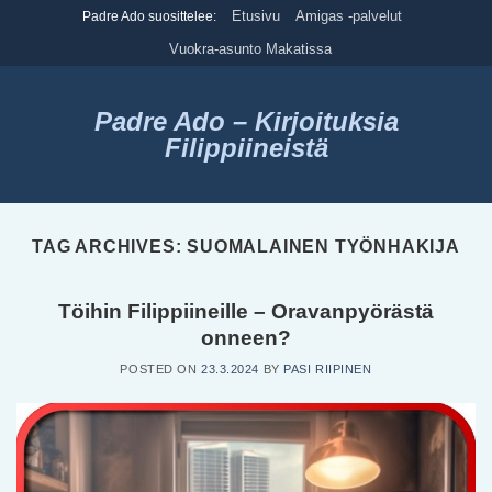
Skip
Etusivu
Amigas -palvelut
Padre Ado suosittelee:
to
Vuokra-asunto Makatissa
content
Padre Ado – Kirjoituksia
Filippiineistä
TAG ARCHIVES:
SUOMALAINEN TYÖNHAKIJA
Töihin Filippiineille – Oravanpyörästä
onneen?
POSTED ON
23.3.2024
BY
PASI RIIPINEN