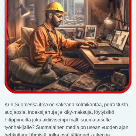
Kun Suomessa ilma on sakeana kolmikantaa, porrastusta,
suojaosia, indeksijarruja ja kiky-maksuja, löytyisikö
Filippiineiltä joku aktiivisempi malli suomalaiselle
työnhakijalle? Suomalainen media on usean vuoden ajan
hehkuttanut ihmisiä, jotka ovat jättäneet kaiken ja