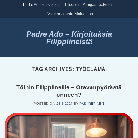
Skip
Etusivu
Amigas -palvelut
Padre Ado suosittelee:
to
Vuokra-asunto Makatissa
content
Padre Ado – Kirjoituksia
Filippiineistä
TAG ARCHIVES:
TYÖELÄMÄ
Töihin Filippiineille – Oravanpyörästä
onneen?
POSTED ON
23.3.2024
BY
PASI RIIPINEN