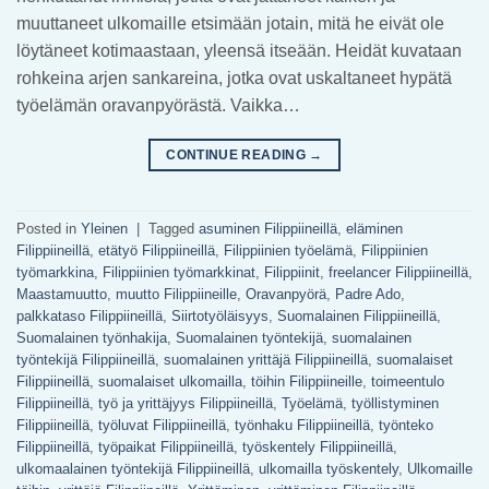
muuttaneet ulkomaille etsimään jotain, mitä he eivät ole
löytäneet kotimaastaan, yleensä itseään. Heidät kuvataan
rohkeina arjen sankareina, jotka ovat uskaltaneet hypätä
työelämän oravanpyörästä. Vaikka…
CONTINUE READING
→
Posted in
Yleinen
|
Tagged
asuminen Filippiineillä
,
eläminen
Filippiineillä
,
etätyö Filippiineillä
,
Filippiinien työelämä
,
Filippiinien
työmarkkina
,
Filippiinien työmarkkinat
,
Filippiinit
,
freelancer Filippiineillä
,
Maastamuutto
,
muutto Filippiineille
,
Oravanpyörä
,
Padre Ado
,
palkkataso Filippiineillä
,
Siirtotyöläisyys
,
Suomalainen Filippiineillä
,
Suomalainen työnhakija
,
Suomalainen työntekijä
,
suomalainen
työntekijä Filippiineillä
,
suomalainen yrittäjä Filippiineillä
,
suomalaiset
Filippiineillä
,
suomalaiset ulkomailla
,
töihin Filippiineille
,
toimeentulo
Filippiineillä
,
työ ja yrittäjyys Filippiineillä
,
Työelämä
,
työllistyminen
Filippiineillä
,
työluvat Filippiineillä
,
työnhaku Filippiineillä
,
työnteko
Filippiineillä
,
työpaikat Filippiineillä
,
työskentely Filippiineillä
,
ulkomaalainen työntekijä Filippiineillä
,
ulkomailla työskentely
,
Ulkomaille