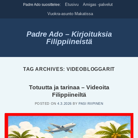
Skip
Etusivu
Amigas -palvelut
Padre Ado suosittelee:
to
Vuokra-asunto Makatissa
content
Padre Ado – Kirjoituksia
Filippiineistä
TAG ARCHIVES:
VIDEOBLOGGARIT
Totuutta ja tarinaa – Videoita
Filippiineiltä
POSTED ON
4.3.2026
BY
PASI RIIPINEN