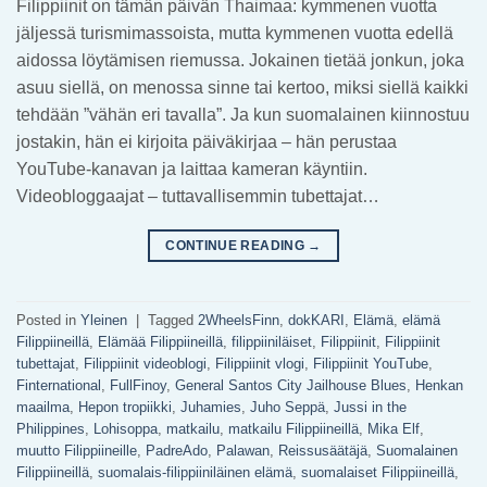
Filippiinit on tämän päivän Thaimaa: kymmenen vuotta
jäljessä turismimassoista, mutta kymmenen vuotta edellä
aidossa löytämisen riemussa. Jokainen tietää jonkun, joka
asuu siellä, on menossa sinne tai kertoo, miksi siellä kaikki
tehdään ”vähän eri tavalla”. Ja kun suomalainen kiinnostuu
jostakin, hän ei kirjoita päiväkirjaa – hän perustaa
YouTube-kanavan ja laittaa kameran käyntiin.
Videobloggaajat – tuttavallisemmin tubettajat…
CONTINUE READING
→
Posted in
Yleinen
|
Tagged
2WheelsFinn
,
dokKARI
,
Elämä
,
elämä
Filippiineillä
,
Elämää Filippiineillä
,
filippiiniläiset
,
Filippiinit
,
Filippiinit
tubettajat
,
Filippiinit videoblogi
,
Filippiinit vlogi
,
Filippiinit YouTube
,
Finternational
,
FullFinoy
,
General Santos City Jailhouse Blues
,
Henkan
maailma
,
Hepon tropiikki
,
Juhamies
,
Juho Seppä
,
Jussi in the
Philippines
,
Lohisoppa
,
matkailu
,
matkailu Filippiineillä
,
Mika Elf
,
muutto Filippiineille
,
PadreAdo
,
Palawan
,
Reissusäätäjä
,
Suomalainen
Filippiineillä
,
suomalais-filippiiniläinen elämä
,
suomalaiset Filippiineillä
,