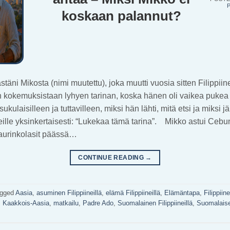
P
koskaan palannut?
stäni Mikosta (nimi muutettu), joka muutti vuosia sitten Filippiin
n kokemuksistaan lyhyen tarinan, koska hänen oli vaikea pukea
kulaisilleen ja tuttavilleen, miksi hän lähti, mitä etsi ja miksi jä
eille yksinkertaisesti: “Lukekaa tämä tarina”. Mikko astui Cebu
 aurinkolasit päässä…
CONTINUE READING
→
gged
Aasia
,
asuminen Filippiineillä
,
elämä Filippiineillä
,
Elämäntapa
,
Filippiin
,
Kaakkois-Aasia
,
matkailu
,
Padre Ado
,
Suomalainen Filippiineillä
,
Suomalais