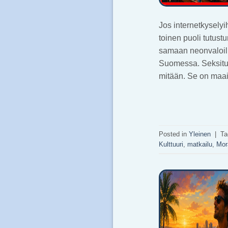
Jos internetkyselyi
toinen puoli tutus
samaan neonvaloilla
Suomessa. Seksitur
mitään. Se on maa
Posted in
Yleinen
|
Ta
Kulttuuri
,
matkailu
,
Mor