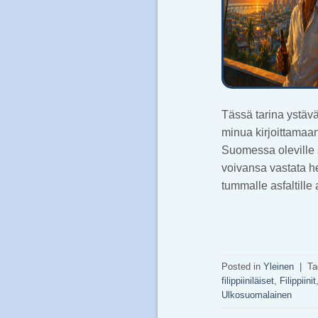
Tässä tarina ystävä
minua kirjoittamaa
Suomessa oleville su
voivansa vastata h
tummalle asfaltille
Posted in
Yleinen
|
Ta
filippiiniläiset
,
Filippiinit
Ulkosuomalainen