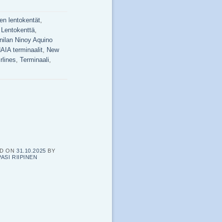
nien lentokentät
,
,
Lentokenttä
,
ilan Ninoy Aquino
AIA terminaalit
,
New
rlines
,
Terminaali
,
ED ON
31.10.2025
BY
PASI RIIPINEN