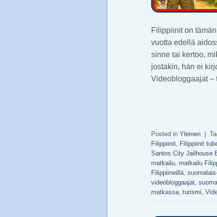
Filippiinit on täm
vuotta edellä aido
sinne tai kertoo, m
jostakin, hän ei ki
Videobloggaajat – 
Posted in
Yleinen
|
T
Filippiinit
,
Filippiinit tub
Santos City Jailhouse 
matkailu
,
matkailu Filipp
Filippiineillä
,
suomalais-
videobloggaajat
,
suomal
matkassa
,
turismi
,
Vide