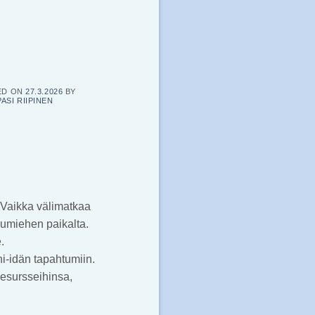
ED ON
27.3.2026
BY
PASI RIIPINEN
. Vaikka välimatkaa
sumiehen paikalta.
.
hi-idän tapahtumiin.
resursseihinsa,