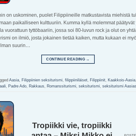
hin on uskominen, puolet Filippiineille matkustavista miehistä t
tumaan paikalliseen kulttuuriin. Kumma kyllä molemmat päätyvät
 vuorattuun tyttöbaariin, jossa soi 80-luvun rock ja olut on yhtä 
ismi on ilmiö, josta jokainen tietää kaiken, mutta kukaan ei my
ilman suurin…
CONTINUE READING
→
gged
Aasia
,
Filippiinien seksiturismi
,
filippiiniläiset
,
Filippiinit
,
Kaakkois-Aasia
aali
,
Padre Ado
,
Rakkaus
,
Romanssiturismi
,
seksiturismi
,
seksiturismi Aasia
Tropiikki vie, tropiikki
antaa – Miksi Mikko ei
POST