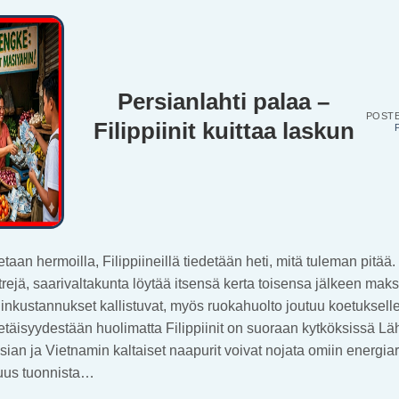
Persianlahti palaa –
POST
Filippiinit kuittaa laskun
taan hermoilla, Filippiineillä tiedetään heti, mitä tuleman pitää
rejä, saarivaltakunta löytää itsensä kerta toisensa jälkeen mak
linkustannukset kallistuvat, myös ruokahuolto joutuu koetukselle
etäisyydestään huolimatta Filippiinit on suoraan kytköksissä Lä
ian ja Vietnamin kaltaiset naapurit voivat nojata omiin energia
vuus tuonnista…