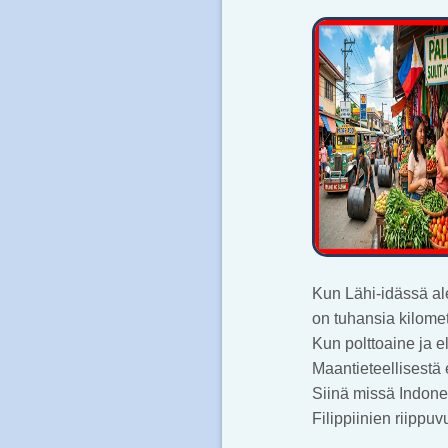
Kun Lähi-idässä ale
on tuhansia kilomet
Kun polttoaine ja e
Maantieteellisestä 
Siinä missä Indones
Filippiinien riippu