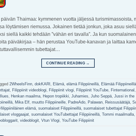
än päivän Thaimaa: kymmenen vuotta jäljessä turismimassoista
ssa löytämisen riemussa. Jokainen tietää jonkun, joka asuu siel
iksi siellä kaikki tehdään ”vähän eri tavalla”. Ja kun suomalaine
rjoita päiväkirjaa – hän perustaa YouTube-kanavan ja laittaa kam
tuttavallisemmin tubettajat…
CONTINUE READING
→
agged
2WheelsFinn
,
dokKARI
,
Elämä
,
elämä Filippiineillä
,
Elämää Filippiineillä
ettajat
,
Filippiinit videoblogi
,
Filippiinit vlogi
,
Filippiinit YouTube
,
Finternational
Blues
,
Henkan maailma
,
Hepon tropiikki
,
Juhamies
,
Juho Seppä
,
Jussi in the
iineillä
,
Mika Elf
,
muutto Filippiineille
,
PadreAdo
,
Palawan
,
Reissusäätäjä
,
S
filippiiniläinen elämä
,
suomalaiset Filippiineillä
,
suomalaiset tubettajat Filippiin
aiset vloggaajat
,
suomalaiset YouTubettajat Filippiineillä
,
Tommi maailmalla
obloggarit
,
videoblogit
,
Vtun Vlogi
,
YouTube Filippiinit