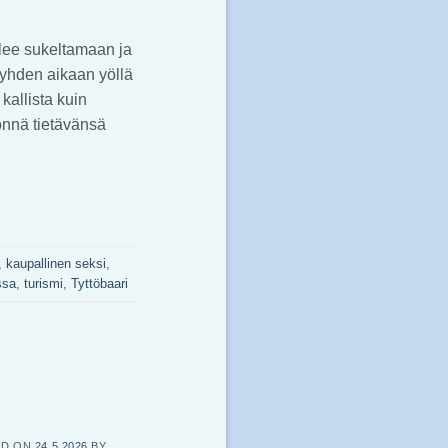
ulee sukeltamaan ja
 yhden aikaan yöllä
kallista kuin
önnä tietävänsä
,
kaupallinen seksi
,
ssa
,
turismi
,
Tyttöbaari
ED ON
24.5.2026
BY