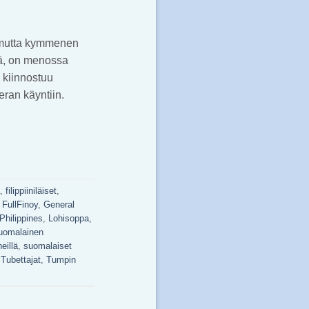
, mutta kymmenen
lä, on menossa
n kiinnostuu
eran käyntiin.
,
filippiiniläiset
,
,
FullFinoy
,
General
 Philippines
,
Lohisoppa
,
uomalainen
eillä
,
suomalaiset
,
Tubettajat
,
Tumpin