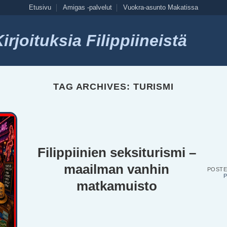
Etusivu
Amigas -palvelut
Vuokra-asunto Makatissa
rjoituksia Filippiineistä
TAG ARCHIVES:
TURISMI
Filippiinien seksiturismi –
maailman vanhin
POST
P
matkamuisto