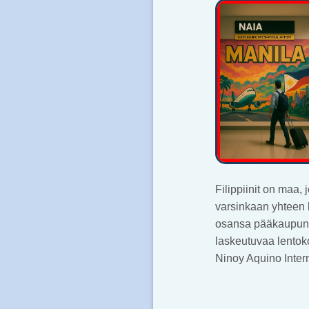
Filippiinit on maa,
varsinkaan yhteen 
osansa pääkaupungi
laskeutuvaa lentok
Ninoy Aquino Intern