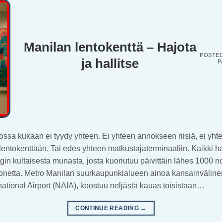
Manilan lentokenttä – Hajota
POSTE
ja hallitse
P
 jossa kukaan ei tyydy yhteen. Ei yhteen annokseen riisiä, ei yh
lentokenttään. Tai edes yhteen matkustajaterminaaliin. Kaikki 
n kultaisesta munasta, josta kuoriutuu päivittäin lähes 1000 n
onetta. Metro Manilan suurkaupunkialueen ainoa kansainvälin
ational Airport (NAIA), koostuu neljästä kauas toisistaan…
CONTINUE READING
→