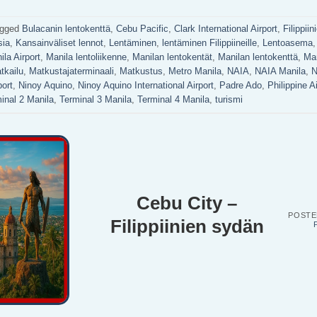
agged
Bulacanin lentokenttä
,
Cebu Pacific
,
Clark International Airport
,
Filippii
sia
,
Kansainväliset lennot
,
Lentäminen
,
lentäminen Filippiineille
,
Lentoasema
ila Airport
,
Manila lentoliikenne
,
Manilan lentokentät
,
Manilan lentokenttä
,
Man
tkailu
,
Matkustajaterminaali
,
Matkustus
,
Metro Manila
,
NAIA
,
NAIA Manila
,
N
port
,
Ninoy Aquino
,
Ninoy Aquino International Airport
,
Padre Ado
,
Philippine Ai
inal 2 Manila
,
Terminal 3 Manila
,
Terminal 4 Manila
,
turismi
Cebu City –
POST
Filippiinien sydän