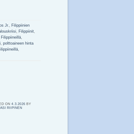
s Jr.
,
Filippiinien
alouskriisi
,
Filippiinit
,
Filippiineillä
,
i
,
polttoaineen hinta
lippiineillä
,
ED ON
4.3.2026
BY
PASI RIIPINEN