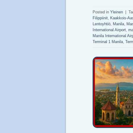
Posted in
Yleinen
|
T
Filippiinit
,
Kaakkois-Aa
Lentoyhtiö
,
Manila
,
Man
International Airport
,
ma
Manila International Air
Terminal 1 Manila
,
Term