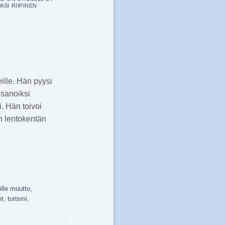
ASI RIIPINEN
eille. Hän pyysi
 sanoiksi
i. Hän toivoi
n lentokentän
eille muutto
,
et
,
turismi
,