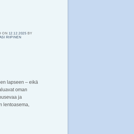
D ON
12.12.2025
BY
ASI RIIPINEN
teen lapseen – eikä
haluavat oman
ousevaa ja
en lentoasema,