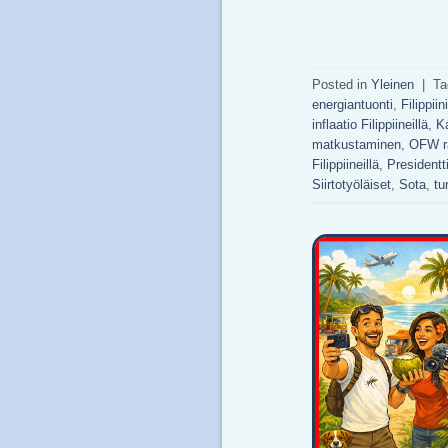
Posted in
Yleinen
|
T
energiantuonti
,
Filippii
inflaatio Filippiineillä
,
Ka
matkustaminen
,
OFW r
Filippiineillä
,
Presidentt
Siirtotyöläiset
,
Sota
,
tu