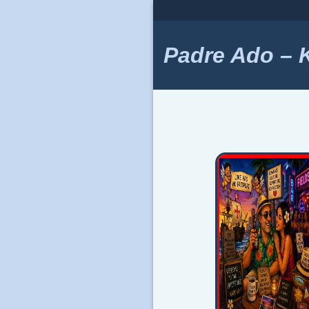
Skip
to
content
Padre Ado – Ki