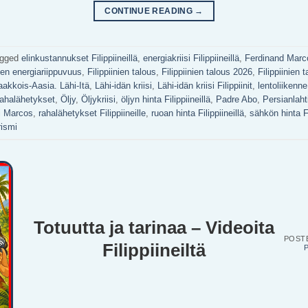
CONTINUE READING
→
agged
elinkustannukset Filippiineillä
,
energiakriisi Filippiineillä
,
Ferdinand Marco
nien energiariippuvuus
,
Filippiinien talous
,
Filippiinien talous 2026
,
Filippiinien t
akkois-Aasia. Lähi-Itä
,
Lähi-idän kriisi
,
Lähi-idän kriisi Filippiinit
,
lentoliikenne 
ahalähetykset
,
Öljy
,
Öljykriisi
,
öljyn hinta Filippiineillä
,
Padre Abo
,
Persianlaht
i Marcos
,
rahalähetykset Filippiineille
,
ruoan hinta Filippiineillä
,
sähkön hinta Fi
rismi
Totuutta ja tarinaa – Videoita
POST
Filippiineiltä