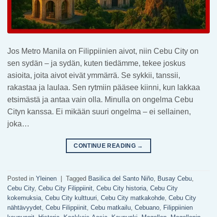
Jos Metro Manila on Filippiinien aivot, niin Cebu City on
sen sydän – ja sydän, kuten tiedämme, tekee joskus
asioita, joita aivot eivät ymmärrä. Se sykkii, tanssii,
rakastaa ja laulaa. Sen rytmiin pääsee kiinni, kun lakkaa
etsimästä ja antaa vain olla. Minulla on ongelma Cebu
Cityn kanssa. Ei mikään suuri ongelma – ei sellainen,
joka…
CONTINUE READING
→
Posted in
Yleinen
|
Tagged
Basilica del Santo Niño
,
Busay Cebu
,
Cebu City
,
Cebu City Filippiinit
,
Cebu City historia
,
Cebu City
kokemuksia
,
Cebu City kulttuuri
,
Cebu City matkakohde
,
Cebu City
nähtävyydet
,
Cebu Filippiinit
,
Cebu matkailu
,
Cebuano
,
Filippiinien