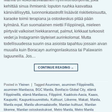
kehittää sinua ihmisenä: loputon ruuhka kasvattaa
kärsivällisyyttä, luonnonkatastrofit lisäävät riskitietoisuutta,
karaoke toimii terapiana ja ostoskeskus pitää pään
kylmänä. Kun suomalainen miettii Filippiinejä, mieleen
piirtyvät valkoiset hiekkarannat, palmut, kirkkaat turkoosit
vedet ja Instagramin täyteiset aurinkolomat. Mutta
todellisuudessa suurin osa asioista tapahtuu jossain aivan
muualla kuin Boracayn auringonlaskussa tai Palawanin
laguuneilla. Jos…
CONTINUE READING
→
Posted in
Yleinen
|
Tagged
Asuminen
,
asuminen Filippiineillä
,
asuminen Manilassa
,
BGC Manila
,
Bonifacio Global City
,
elämä
Filippiineillä
,
elämä Manilassa
,
Filippiinit
,
Kaakkois-Aasia
,
Kaaos
,
Kaupunki
,
Kaupunkisuunnittelu
,
Kulttuuri
,
Liikenne
,
Makati
,
Manila
,
Manila expat
,
Manila ulkomaalaiselle
,
Manilan kulttuuri
,
Manilan
liikenne
,
Manilan ostoskeskukset
,
Metro Manila
,
Metro Manila