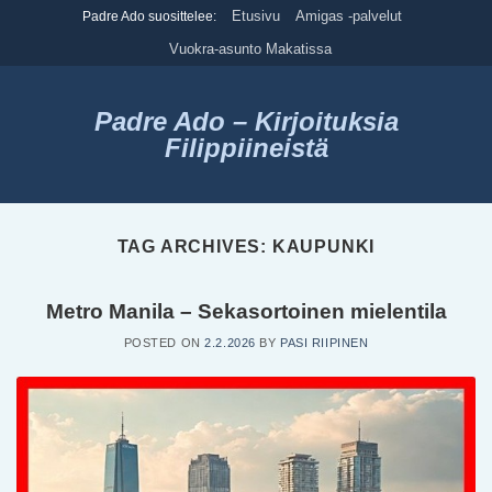
Skip
Etusivu
Amigas -palvelut
Padre Ado suosittelee:
to
Vuokra-asunto Makatissa
content
Padre Ado – Kirjoituksia
Filippiineistä
TAG ARCHIVES:
KAUPUNKI
Metro Manila – Sekasortoinen mielentila
POSTED ON
2.2.2026
BY
PASI RIIPINEN