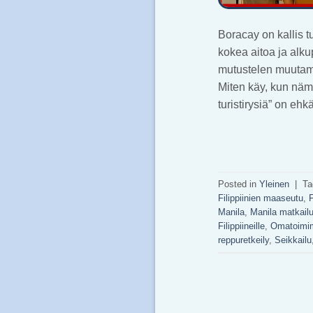
Boracay on kallis t
kokea aitoa ja alk
mutustelen muutamia
Miten käy, kun nämä
turistirysiä” on eh
Posted in
Yleinen
|
T
Filippiinien maaseutu
,
F
Manila
,
Manila matkail
Filippiineille
,
Omatoimim
reppuretkeily
,
Seikkailu