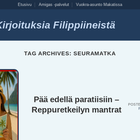
Etusivu
Amigas -palvelut
Vuokra-asunto Makatissa
rjoituksia Filippiineistä
TAG ARCHIVES:
SEURAMATKA
Pää edellä paratiisiin –
POST
Reppuretkeilyn mantrat