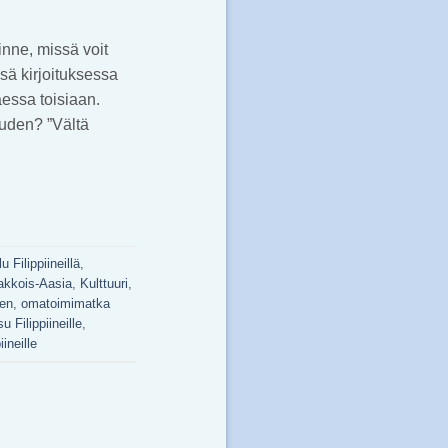
inne, missä voit
sä kirjoituksessa
aessa toisiaan.
uuden? ”Vältä
u Filippiineillä
,
akkois-Aasia
,
Kulttuuri
,
en
,
omatoimimatka
u Filippiineille
,
ineille