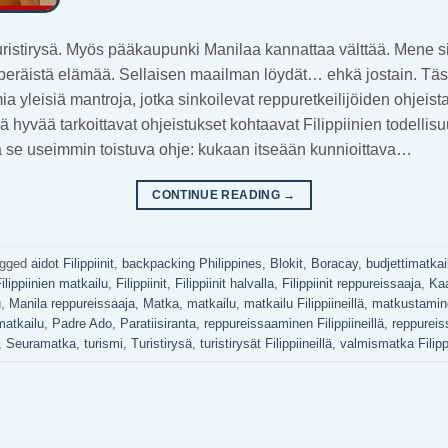
uristirysä. Myös pääkaupunki Manilaa kannattaa välttää. Mene s
uperäistä elämää. Sellaisen maailman löydät… ehkä jostain. Täs
 yleisiä mantroja, jotka sinkoilevat reppuretkeilijöiden ohjeist
 hyvää tarkoittavat ohjeistukset kohtaavat Filippiinien todellis
kä se useimmin toistuva ohje: kukaan itseään kunnioittava…
CONTINUE READING
→
agged
aidot Filippiinit
,
backpacking Philippines
,
Blokit
,
Boracay
,
budjettimatkail
ilippiinien matkailu
,
Filippiinit
,
Filippiinit halvalla
,
Filippiinit reppureissaaja
,
Ka
u
,
Manila reppureissaaja
,
Matka
,
matkailu
,
matkailu Filippiineillä
,
matkustamin
atkailu
,
Padre Ado
,
Paratiisiranta
,
reppureissaaminen Filippiineillä
,
reppureiss
,
Seuramatka
,
turismi
,
Turistirysä
,
turistirysät Filippiineillä
,
valmismatka Filippi