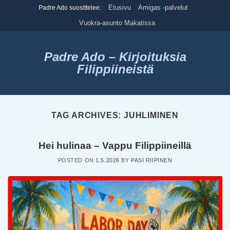
Skip
Etusivu
Amigas -palvelut
Padre Ado suosittelee:
to
Vuokra-asunto Makatissa
content
Padre Ado – Kirjoituksia
Filippiineistä
TAG ARCHIVES:
JUHLIMINEN
Hei hulinaa – Vappu Filippiineillä
POSTED ON
1.5.2026
BY
PASI RIIPINEN