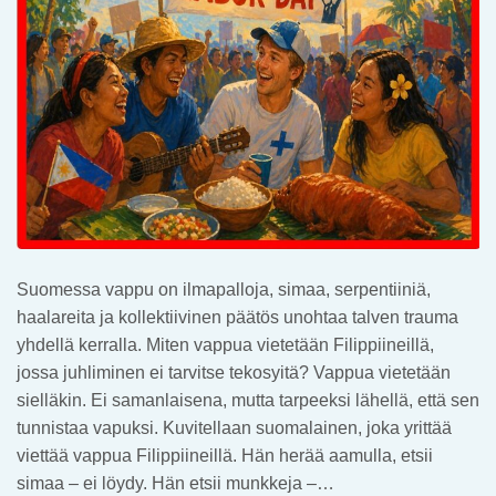
Suomessa vappu on ilmapalloja, simaa, serpentiiniä,
haalareita ja kollektiivinen päätös unohtaa talven trauma
yhdellä kerralla. Miten vappua vietetään Filippiineillä,
jossa juhliminen ei tarvitse tekosyitä? Vappua vietetään
sielläkin. Ei samanlaisena, mutta tarpeeksi lähellä, että sen
tunnistaa vapuksi. Kuvitellaan suomalainen, joka yrittää
viettää vappua Filippiineillä. Hän herää aamulla, etsii
simaa – ei löydy. Hän etsii munkkeja –…