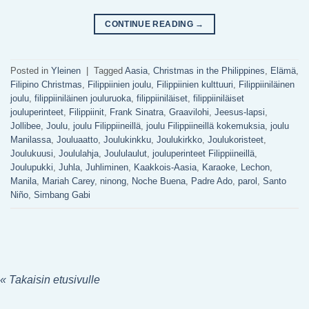
CONTINUE READING
→
Posted in
Yleinen
|
Tagged
Aasia
,
Christmas in the Philippines
,
Elämä
,
Filipino Christmas
,
Filippiinien joulu
,
Filippiinien kulttuuri
,
Filippiiniläinen
joulu
,
filippiiniläinen jouluruoka
,
filippiiniläiset
,
filippiiniläiset
jouluperinteet
,
Filippiinit
,
Frank Sinatra
,
Graavilohi
,
Jeesus-lapsi
,
Jollibee
,
Joulu
,
joulu Filippiineillä
,
joulu Filippiineillä kokemuksia
,
joulu
Manilassa
,
Jouluaatto
,
Joulukinkku
,
Joulukirkko
,
Joulukoristeet
,
Joulukuusi
,
Joululahja
,
Joululaulut
,
jouluperinteet Filippiineillä
,
Joulupukki
,
Juhla
,
Juhliminen
,
Kaakkois-Aasia
,
Karaoke
,
Lechon
,
Manila
,
Mariah Carey
,
ninong
,
Noche Buena
,
Padre Ado
,
parol
,
Santo
Niño
,
Simbang Gabi
« Takaisin etusivulle