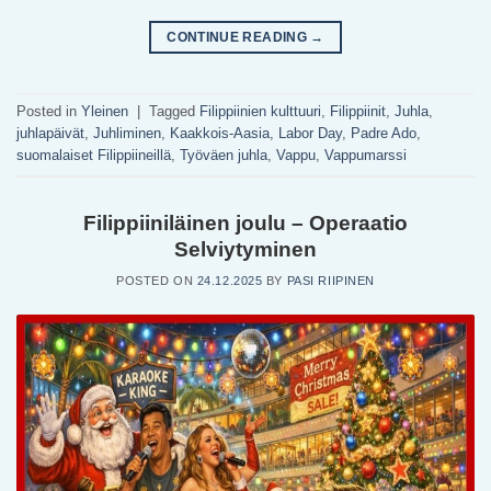
CONTINUE READING
→
Posted in
Yleinen
|
Tagged
Filippiinien kulttuuri
,
Filippiinit
,
Juhla
,
juhlapäivät
,
Juhliminen
,
Kaakkois-Aasia
,
Labor Day
,
Padre Ado
,
suomalaiset Filippiineillä
,
Työväen juhla
,
Vappu
,
Vappumarssi
Filippiiniläinen joulu – Operaatio
Selviytyminen
POSTED ON
24.12.2025
BY
PASI RIIPINEN