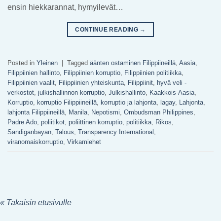
ensin hiekkarannat, hymyilevät…
CONTINUE READING
→
Posted in
Yleinen
|
Tagged
äänten ostaminen Filippiineillä
,
Aasia
,
Filippiinien hallinto
,
Filippiinien korruptio
,
Filippiinien politiikka
,
Filippiinien vaalit
,
Filippiinien yhteiskunta
,
Filippiinit
,
hyvä veli -
verkostot
,
julkishallinnon korruptio
,
Julkishallinto
,
Kaakkois-Aasia
,
Korruptio
,
korruptio Filippiineillä
,
korruptio ja lahjonta
,
lagay
,
Lahjonta
,
lahjonta Filippiineillä
,
Manila
,
Nepotismi
,
Ombudsman Philippines
,
Padre Ado
,
poliitikot
,
poliittinen korruptio
,
politiikka
,
Rikos
,
Sandiganbayan
,
Talous
,
Transparency International
,
viranomaiskorruptio
,
Virkamiehet
« Takaisin etusivulle