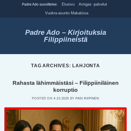
Skip
Etusivu
Amigas -palvelut
Padre Ado suosittelee:
to
Vuokra-asunto Makatissa
content
Padre Ado – Kirjoituksia
Filippiineistä
TAG ARCHIVES:
LAHJONTA
Rahasta lähimmäistäsi – Filippiiniläinen
korruptio
POSTED ON
4.10.2025
BY
PASI RIIPINEN