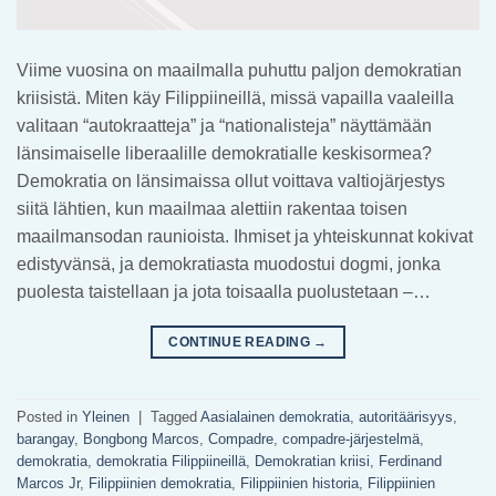
Viime vuosina on maailmalla puhuttu paljon demokratian
kriisistä. Miten käy Filippiineillä, missä vapailla vaaleilla
valitaan “autokraatteja” ja “nationalisteja” näyttämään
länsimaiselle liberaalille demokratialle keskisormea?
Demokratia on länsimaissa ollut voittava valtiojärjestys
siitä lähtien, kun maailmaa alettiin rakentaa toisen
maailmansodan raunioista. Ihmiset ja yhteiskunnat kokivat
edistyvänsä, ja demokratiasta muodostui dogmi, jonka
puolesta taistellaan ja jota toisaalla puolustetaan –…
CONTINUE READING
→
Posted in
Yleinen
|
Tagged
Aasialainen demokratia
,
autoritäärisyys
,
barangay
,
Bongbong Marcos
,
Compadre
,
compadre-järjestelmä
,
demokratia
,
demokratia Filippiineillä
,
Demokratian kriisi
,
Ferdinand
Marcos Jr
,
Filippiinien demokratia
,
Filippiinien historia
,
Filippiinien