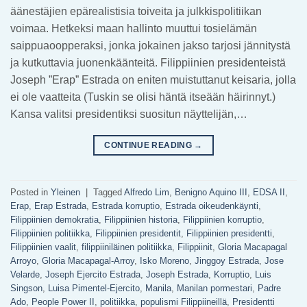
äänestäjien epärealistisia toiveita ja julkkispolitiikan
voimaa. Hetkeksi maan hallinto muuttui tosielämän
saippuaoopperaksi, jonka jokainen jakso tarjosi jännitystä
ja kutkuttavia juonenkäänteitä. Filippiinien presidenteistä
Joseph ”Erap” Estrada on eniten muistuttanut keisaria, jolla
ei ole vaatteita (Tuskin se olisi häntä itseään häirinnyt.)
Kansa valitsi presidentiksi suositun näyttelijän,…
CONTINUE READING
→
Posted in
Yleinen
|
Tagged
Alfredo Lim
,
Benigno Aquino III
,
EDSA II
,
Erap
,
Erap Estrada
,
Estrada korruptio
,
Estrada oikeudenkäynti
,
Filippiinien demokratia
,
Filippiinien historia
,
Filippiinien korruptio
,
Filippiinien politiikka
,
Filippiinien presidentit
,
Filippiinien presidentti
,
Filippiinien vaalit
,
filippiiniläinen politiikka
,
Filippiinit
,
Gloria Macapagal
Arroyo
,
Gloria Macapagal-Arroy
,
Isko Moreno
,
Jinggoy Estrada
,
Jose
Velarde
,
Joseph Ejercito Estrada
,
Joseph Estrada
,
Korruptio
,
Luis
Singson
,
Luisa Pimentel-Ejercito
,
Manila
,
Manilan pormestari
,
Padre
Ado
,
People Power II
,
politiikka
,
populismi Filippiineillä
,
Presidentti