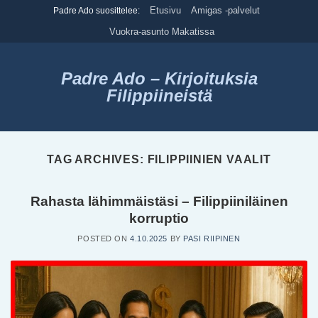
Skip
Etusivu
Amigas -palvelut
Padre Ado suosittelee:
to
Vuokra-asunto Makatissa
content
Padre Ado – Kirjoituksia
Filippiineistä
TAG ARCHIVES:
FILIPPIINIEN VAALIT
Rahasta lähimmäistäsi – Filippiiniläinen
korruptio
POSTED ON
4.10.2025
BY
PASI RIIPINEN