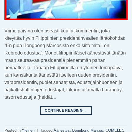
Viime päivinä olen useasti kuullut kommentin, joka
kiteyttää hyvin Filippiinien presidentinvaalien lähtökohdat:
”En pidä Bongbong Marcosista enkä siitä mitä Leni
Robredo edustaa”. Monet filippiiniläiset äänestävät tänään
maan seuraavaa presidenttiä pienemmän pahan
periaatteella. Tänään Filippiineillä on yleinen lomapäivä,
kun kansakunta äänestää itselleen uuden presidentin,
varapresidentin, puolet senaatista, edustajainhuoneen ja
paikallishallintojen edustajat, lukuun ottamatta barangay-
tason edustajia (heidät…
CONTINUE READING
→
Posted in
Yleinen
|
Tagged
Äänestys
,
Bongbong Marcos
,
COMELEC
,