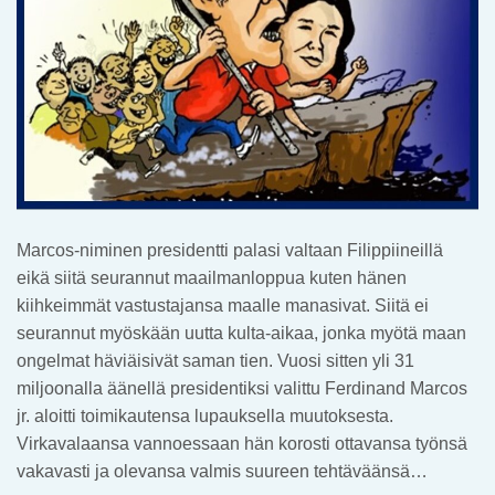
Marcos-niminen presidentti palasi valtaan Filippiineillä
eikä siitä seurannut maailmanloppua kuten hänen
kiihkeimmät vastustajansa maalle manasivat. Siitä ei
seurannut myöskään uutta kulta-aikaa, jonka myötä maan
ongelmat häviäisivät saman tien. Vuosi sitten yli 31
miljoonalla äänellä presidentiksi valittu Ferdinand Marcos
jr. aloitti toimikautensa lupauksella muutoksesta.
Virkavalaansa vannoessaan hän korosti ottavansa työnsä
vakavasti ja olevansa valmis suureen tehtäväänsä…