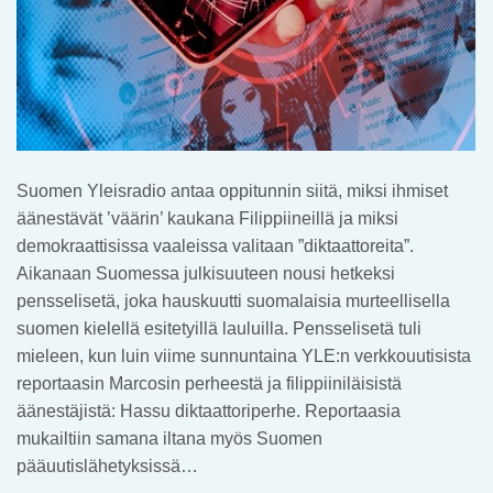
Suomen Yleisradio antaa oppitunnin siitä, miksi ihmiset
äänestävät ’väärin’ kaukana Filippiineillä ja miksi
demokraattisissa vaaleissa valitaan ”diktaattoreita”.
Aikanaan Suomessa julkisuuteen nousi hetkeksi
pensselisetä, joka hauskuutti suomalaisia murteellisella
suomen kielellä esitetyillä lauluilla. Pensselisetä tuli
mieleen, kun luin viime sunnuntaina YLE:n verkkouutisista
reportaasin Marcosin perheestä ja filippiiniläisistä
äänestäjistä: Hassu diktaattoriperhe. Reportaasia
mukailtiin samana iltana myös Suomen
pääuutislähetyksissä…