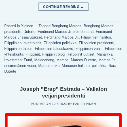
CONTINUE READING
→
Posted in
Yleinen
|
Tagged
Bongbong Marcos
,
Bongbong Marcos
presidentti
,
Duterte
,
Ferdinand Marcos Jr presidenttinä
,
Ferdinand
Marcos Jr saavutukset
,
Ferdinand Marcos Jr.
,
Filippiinien hallitus
,
Filippiinien investoinnit
,
Filippiinien politiikka
,
Filippiinien presidentti
,
Filippiinien talous
,
Filippiinien talouskasvu
,
Filippiinien vaalit
,
Filippiinien
yhteiskunta
,
Filippiinit
,
Filippiinit blogi
,
Filippiinit uutiset
,
Maharlika
Investment Fund
,
Malacañang
,
Marcos
,
Marcos Duterte
,
Marcos Jr
ensimmäinen vuosi
,
Marcos-suku
,
Marcosin hallinto
,
politiikka
,
Sara
Duterte
Joseph ”Erap” Estrada – Vallaton
veijaripresidentti
POSTED ON
12.3.2023
BY
PASI RIIPINEN