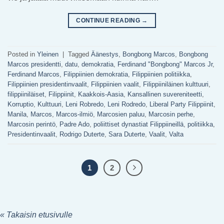
CONTINUE READING
→
Posted in
Yleinen
|
Tagged
Äänestys
,
Bongbong Marcos
,
Bongbong
Marcos presidentti
,
datu
,
demokratia
,
Ferdinand "Bongbong" Marcos Jr
,
Ferdinand Marcos
,
Filippiinien demokratia
,
Filippiinien politiikka
,
Filippiinien presidentinvaalit
,
Filippiinien vaalit
,
Filippiiniläinen kulttuuri
,
filippiiniläiset
,
Filippiinit
,
Kaakkois-Aasia
,
Kansallinen suvereniteetti
,
Korruptio
,
Kulttuuri
,
Leni Robredo
,
Leni Rodredo
,
Liberal Party Filippiinit
,
Manila
,
Marcos
,
Marcos-ilmiö
,
Marcosien paluu
,
Marcosin perhe
,
Marcosin perintö
,
Padre Ado
,
poliittiset dynastiat Filippiineillä
,
politiikka
,
Presidentinvaalit
,
Rodrigo Duterte
,
Sara Duterte
,
Vaalit
,
Valta
1
2
« Takaisin etusivulle