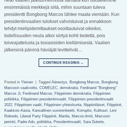
hetki vaalien jälkitunnelmissa samalla kun odottelemme
ensimmäisiä merkkejä siitä, mihin suuntaan tuleva
presidentti Bongbong Marcos lähtee maata viemään. Kun
presidentinvaalien tulokset vahvistuivat ja ennakkoon
tehdyt mielipidemittaukset osoittautuivat oikeiksi,
todellisuuden neula alkoi siirtyä kohti tiedettä, pois
toiveajattelusta ja tosiasioiden kieltämisestä. Vaalien
jälkeisinä päivinä häviäjät levittelivät…
CONTINUE READING
→
Posted in
Yleinen
|
Tagged
Äänestys
,
Bongbong Marcos
,
Bongbong
Marcosin vaalivoitto
,
COMELEC
,
demokratia
,
Ferdinand "Bongbong"
Marcos Jr
,
Ferdinand Marcos
,
Filippiinien demokratia
,
Filippiinien
politiikka
,
Filippiinien presidentinvaalit
,
Filippiinien presidentinvaalit
2022
,
Filippiinien vaalit
,
Filippiinien yhteiskunta
,
filippiiniläiset
,
Filippiinit
,
Kaakkois-Aasia
,
Kansallinen suvereniteetti
,
Korruptio
,
Kulttuuri
,
Leni
Robredo
,
Liberal Party Filippiinit
,
Manila
,
Marcos-ilmiö
,
Marcosin
perintö
,
Padre Ado
,
politiikka
,
Presidentinvaalit
,
Sara Duterte
,