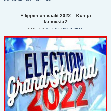
suomalainen media
,
Vaalit
,
Valta
Filippiinien vaalit 2022 – Kumpi
kolmesta?
POSTED ON
9.5.2022
BY
PASI RIIPINEN