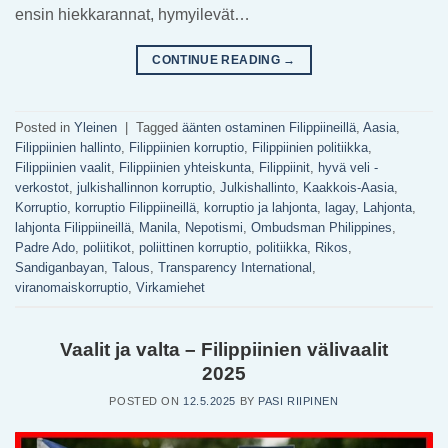
ensin hiekkarannat, hymyilevät…
CONTINUE READING
→
Posted in
Yleinen
|
Tagged
äänten ostaminen Filippiineillä
,
Aasia
,
Filippiinien hallinto
,
Filippiinien korruptio
,
Filippiinien politiikka
,
Filippiinien vaalit
,
Filippiinien yhteiskunta
,
Filippiinit
,
hyvä veli -
verkostot
,
julkishallinnon korruptio
,
Julkishallinto
,
Kaakkois-Aasia
,
Korruptio
,
korruptio Filippiineillä
,
korruptio ja lahjonta
,
lagay
,
Lahjonta
,
lahjonta Filippiineillä
,
Manila
,
Nepotismi
,
Ombudsman Philippines
,
Padre Ado
,
poliitikot
,
poliittinen korruptio
,
politiikka
,
Rikos
,
Sandiganbayan
,
Talous
,
Transparency International
,
viranomaiskorruptio
,
Virkamiehet
Vaalit ja valta – Filippiinien välivaalit
2025
POSTED ON
12.5.2025
BY
PASI RIIPINEN