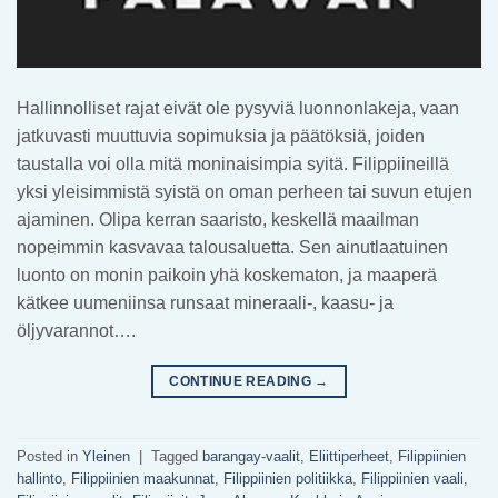
Hallinnolliset rajat eivät ole pysyviä luonnonlakeja, vaan
jatkuvasti muuttuvia sopimuksia ja päätöksiä, joiden
taustalla voi olla mitä moninaisimpia syitä. Filippiineillä
yksi yleisimmistä syistä on oman perheen tai suvun etujen
ajaminen. Olipa kerran saaristo, keskellä maailman
nopeimmin kasvavaa talousaluetta. Sen ainutlaatuinen
luonto on monin paikoin yhä koskematon, ja maaperä
kätkee uumeniinsa runsaat mineraali-, kaasu- ja
öljyvarannot….
CONTINUE READING
→
Posted in
Yleinen
|
Tagged
barangay-vaalit
,
Eliittiperheet
,
Filippiinien
hallinto
,
Filippiinien maakunnat
,
Filippiinien politiikka
,
Filippiinien vaali
,