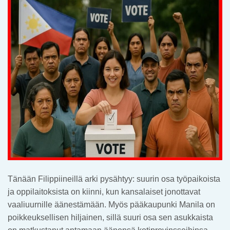
Tänään Filippiineillä arki pysähtyy: suurin osa työpaikoista
ja oppilaitoksista on kiinni, kun kansalaiset jonottavat
vaaliuurnille äänestämään. Myös pääkaupunki Manila on
poikkeuksellisen hiljainen, sillä suuri osa sen asukkaista