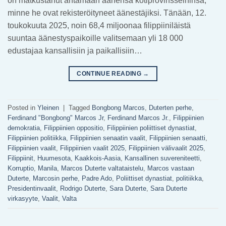
on matkustanut antamaan äänensä kotiprovinsseihinsa,
minne he ovat rekisteröityneet äänestäjiksi. Tänään, 12.
toukokuuta 2025, noin 68,4 miljoonaa filippiiniläistä
suuntaa äänestyspaikoille valitsemaan yli 18 000
edustajaa kansallisiin ja paikallisiin…
CONTINUE READING
→
Posted in
Yleinen
|
Tagged
Bongbong Marcos
,
Duterten perhe
,
Ferdinand "Bongbong" Marcos Jr
,
Ferdinand Marcos Jr.
,
Filippiinien
demokratia
,
Filippiinien oppositio
,
Filippiinien poliittiset dynastiat
,
Filippiinien politiikka
,
Filippiinien senaatin vaalit
,
Filippiinien senaatti
,
Filippiinien vaalit
,
Filippiinien vaalit 2025
,
Filippiinien välivaalit 2025
,
Filippiinit
,
Huumesota
,
Kaakkois-Aasia
,
Kansallinen suvereniteetti
,
Korruptio
,
Manila
,
Marcos Duterte valtataistelu
,
Marcos vastaan
Duterte
,
Marcosin perhe
,
Padre Ado
,
Poliittiset dynastiat
,
politiikka
,
Presidentinvaalit
,
Rodrigo Duterte
,
Sara Duterte
,
Sara Duterte
virkasyyte
,
Vaalit
,
Valta