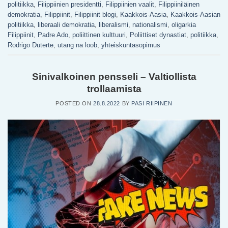
politiikka
,
Filippiinien presidentti
,
Filippiinien vaalit
,
Filippiiniläinen
demokratia
,
Filippiinit
,
Filippiinit blogi
,
Kaakkois-Aasia
,
Kaakkois-Aasian
politiikka
,
liberaali demokratia
,
liberalismi
,
nationalismi
,
oligarkia
Filippiinit
,
Padre Ado
,
poliittinen kulttuuri
,
Poliittiset dynastiat
,
politiikka
,
Rodrigo Duterte
,
utang na loob
,
yhteiskuntasopimus
Sinivalkoinen pensseli – Valtiollista
trollaamista
POSTED ON
28.8.2022
BY
PASI RIIPINEN