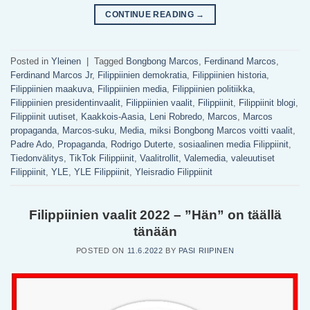
CONTINUE READING
→
Posted in
Yleinen
|
Tagged
Bongbong Marcos
,
Ferdinand Marcos
,
Ferdinand Marcos Jr
,
Filippiinien demokratia
,
Filippiinien historia
,
Filippiinien maakuva
,
Filippiinien media
,
Filippiinien politiikka
,
Filippiinien presidentinvaalit
,
Filippiinien vaalit
,
Filippiinit
,
Filippiinit blogi
,
Filippiinit uutiset
,
Kaakkois-Aasia
,
Leni Robredo
,
Marcos
,
Marcos
propaganda
,
Marcos-suku
,
Media
,
miksi Bongbong Marcos voitti vaalit
,
Padre Ado
,
Propaganda
,
Rodrigo Duterte
,
sosiaalinen media Filippiinit
,
Tiedonvälitys
,
TikTok Filippiinit
,
Vaalitrollit
,
Valemedia
,
valeuutiset
Filippiinit
,
YLE
,
YLE Filippiinit
,
Yleisradio Filippiinit
Filippiinien vaalit 2022 – ”Hän” on täällä
tänään
POSTED ON
11.6.2022
BY
PASI RIIPINEN