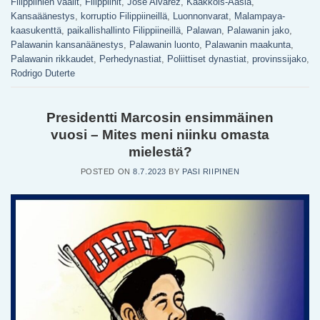
Filippiinien vaalit
,
Filippiinit
,
Jose Alvarez
,
Kaakkois-Aasia
,
Kansaäänestys
,
korruptio Filippiineillä
,
Luonnonvarat
,
Malampaya-
kaasukenttä
,
paikallishallinto Filippiineillä
,
Palawan
,
Palawanin jako
,
Palawanin kansanäänestys
,
Palawanin luonto
,
Palawanin maakunta
,
Palawanin rikkaudet
,
Perhedynastiat
,
Poliittiset dynastiat
,
provinssijako
,
Rodrigo Duterte
Presidentti Marcosin ensimmäinen
vuosi – Mites meni niinku omasta
mielestä?
POSTED ON
8.7.2023
BY
PASI RIIPINEN